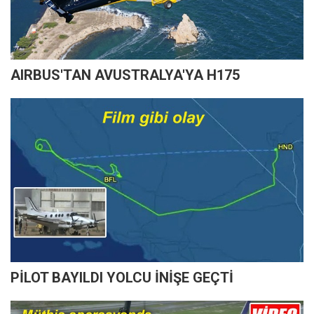
AIRBUS'TAN AVUSTRALYA'YA H175
PİLOT BAYILDI YOLCU İNİŞE GEÇTİ