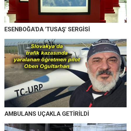
ESENBOĞA'DA 'TUSAŞ' SERGİSİ
AMBULANS UÇAKLA GETİRİLDİ