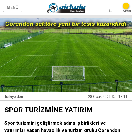
MENÜ
İstanbul
24/30
Türkiye'den
28 Ocak 2025 Salı 13:11
SPOR TURİZMİNE YATIRIM
Spor turizmini geliştirmek adına iş birlikleri ve
yatırımlar yapan havacılık ve turizm grubu Corendon,