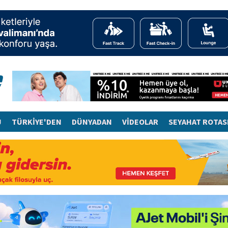
J
TÜRKİYE'DEN
DÜNYADAN
VİDEOLAR
SEYAHAT ROTAS