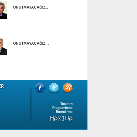
UNUTMAYACAĞIZ...
Onur Güntürkün
UNUTMAYACAĞIZ…
Ünal Başusta
i