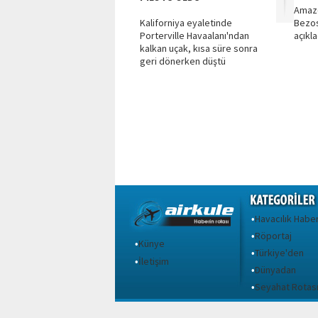
Amazo
Kaliforniya eyaletinde
Bezos
Porterville Havaalanı'ndan
açıkla
kalkan uçak, kısa süre sonra
geri dönerken düştü
Havacılık Haber
•
Röportaj
•
Künye
•
Türkiye'den
•
İletişim
•
Dünyadan
•
Seyahat Rotas
•