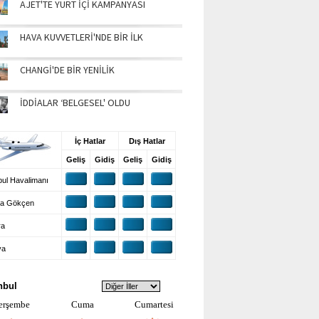
AJET'TE YURT İÇİ KAMPANYASI
HAVA KUVVETLERİ'NDE BİR İLK
CHANGİ'DE BİR YENİLİK
İDDİALAR ‘BELGESEL' OLDU
UŞ BİLGİLERİ
İç Hatlar
Dış Hatlar
Geliş
Gidiş
Geliş
Gidiş
ul Havalimanı
a Gökçen
ra
ya
VA DURUMU
nbul
erşembe
Cuma
Cumartesi