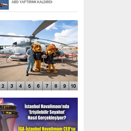
ABD YAPTIRIMI KALDIRDI
TO GALERİ
APUR AIRSHOW-2020
DEO GALERİ
LERİN AŞILDIĞI HAVALİMANI