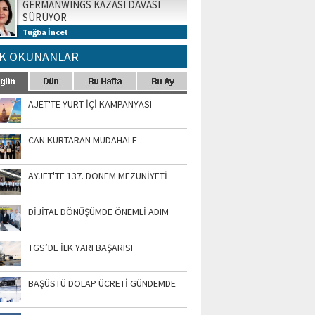
GERMANWINGS KAZASI DAVASI
SÜRÜYOR
Tuğba İncel
K OKUNANLAR
AJET'TE YURT İÇİ KAMPANYASI
CAN KURTARAN MÜDAHALE
AYJET'TE 137. DÖNEM MEZUNİYETİ
DİJİTAL DÖNÜŞÜMDE ÖNEMLİ ADIM
TGS’DE İLK YARI BAŞARISI
BAŞÜSTÜ DOLAP ÜCRETİ GÜNDEMDE