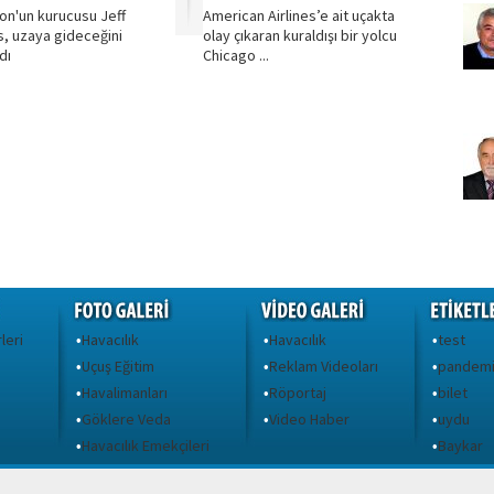
n'un kurucusu Jeff
American Airlines’e ait uçakta
, uzaya gideceğini
olay çıkaran kuraldışı bir yolcu
dı
Chicago ...
leri
Havacılık
Havacılık
test
•
•
•
Uçuş Eğitim
Reklam Videoları
pandem
•
•
•
Havalimanları
Röportaj
bilet
•
•
•
Göklere Veda
Video Haber
uydu
•
•
•
ı
Havacılık Emekçileri
Baykar
•
•