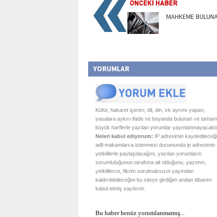
MAHKEME BULUN
YORUMLAR
Küfür, hakaret içeren; dil, din, ırk ayrımı yapan;
yasalara aykırı ifade ve beyanda bulunan ve tamam
büyük harflerle yazılan yorumlar yayınlanmayacaktı
Neleri kabul ediyorum:
IP adresimin kaydedileceği
adli makamlarca istenmesi durumunda ip adresimin
yetkililerle paylaşılacağını, yazılan yorumların
sorumluluğunun tarafıma ait olduğunu, yazımın,
yetkililerce, fikrim sorulmaksızın yayından
kaldırılabileceğini bu siteye girdiğim andan itibaren
kabul etmiş sayılırım.
Bu haber henüz yorumlanmamış...