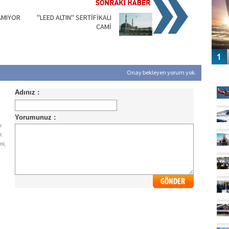
AMIYOR
''LEED ALTIN'' SERTİFİKALI
CAMİ
GÜ
Onay bekleyen yorum yok.
ı
r.
ni,