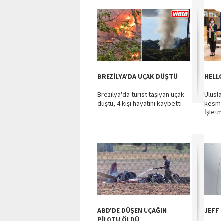
BREZİLYA'DA UÇAK DÜŞTÜ
HELL
Brezilya'da turist taşıyan uçak
Ulusla
düştü, 4 kişi hayatını kaybetti
kesm
İşletm
ABD'DE DÜŞEN UÇAĞIN
JEFF
PİLOTU ÖLDÜ