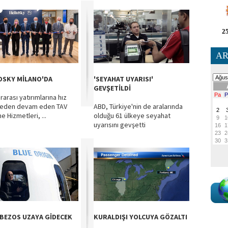
25
AR
OSKY MİLANO'DA
'SEYAHAT UYARISI'
GEVŞETİLDİ
rarası yatırımlarına hız
eden devam eden TAV
ABD, Türkiye'nin de aralarında
e Hizmetleri, ...
olduğu 61 ülkeye seyahat
uyarısını gevşetti
 BEZOS UZAYA GİDECEK
KURALDIŞI YOLCUYA GÖZALTI