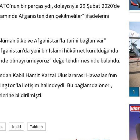
ATO'nun bir parçasıydı, dolayısıyla 29 Şubat 2020'de
mında Afganistan'dan çekilmeliler" ifadelerini
FO
SİNG
üman ülke ve Afganistan'la tarihi bağları var"
Afganistan'da yeni bir İslami hükümet kurulduğunda
çerisinde olmayı umuyoruz" değerlendirmesinde bulundu.
ndan Kabil Hamit Karzai Uluslararası Havaalanı'nın
ington'la iletişim halindeydi. Bu bağlamda öneri,
rine bildirilmişti.
Vİ
ENGEL
ik
teklif
Taliban