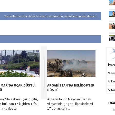
Yorumlarınızı Facebook hesabınız üzerinden yapın hemen onaylansın...
UÇ
İstanb
Sabih
Anka
MAR'DA UÇAK DÜŞTÜ:
AFGANİSTAN’DA HELİKOPTER
LÜ
DÜŞTÜ
Antal
HA
ar'da askeri uçak düştü,
Afganistan’ın Maydan Vardak
İsta
a bulunan 16 kişiden 12'si
vilayetinin Çegatu ilçesinde Mi-
ını kaybetti
17 tipi askeri ...
P