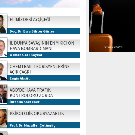
ELİMİZDEKİ AYÇİÇEĞİ
Doç. Dr. Esra Bihter Gürler
II. DÜNYA SAVAŞININ EN YIKICI ON
HAVA BOMBARDIMANI
Osman Gazi Baykal
CHEMTRAIL TEORİSYENLERİNE
AÇIK ÇAĞRI
Engin Aksüt
ABD'DE HAVA TRAFİK
KONTROLÖRÜ ZORDA
İbrahim Köktener
PSİKOLOJİK OKURYAZARLIK
Prof. Dr. Muzaffer Çetingüç