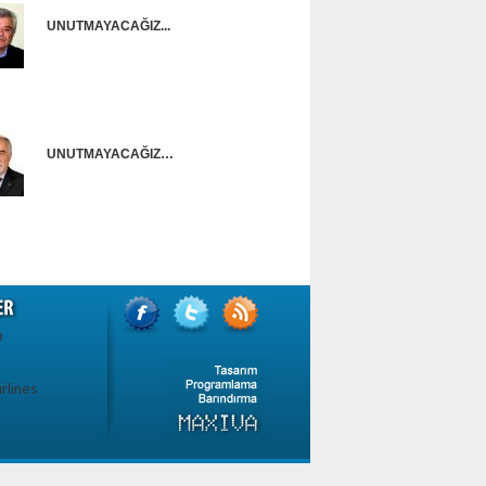
UNUTMAYACAĞIZ...
Onur Güntürkün
UNUTMAYACAĞIZ…
Ünal Başusta
9
irlines