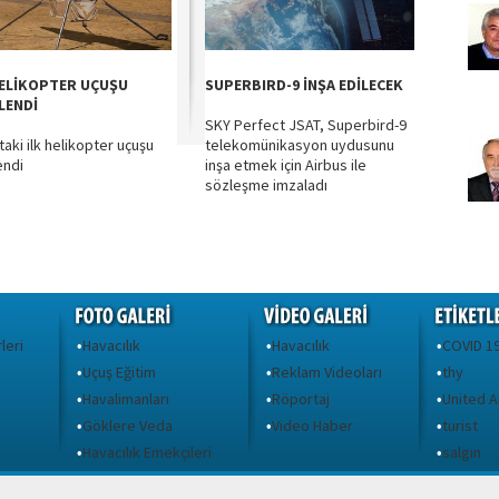
HELİKOPTER UÇUŞU
SUPERBIRD-9 İNŞA EDİLECEK
LENDİ
SKY Perfect JSAT, Superbird-9
taki ilk helikopter uçuşu
telekomünikasyon uydusunu
endi
inşa etmek için Airbus ile
sözleşme imzaladı
leri
Havacılık
Havacılık
COVID 1
•
•
•
Uçuş Eğitim
Reklam Videoları
thy
•
•
•
Havalimanları
Röportaj
United A
•
•
•
Göklere Veda
Video Haber
turist
•
•
•
ı
Havacılık Emekçileri
salgın
•
•