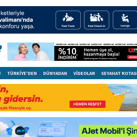
J
TÜRKİYE'DEN
DÜNYADAN
VİDEOLAR
SEYAHAT ROTAS