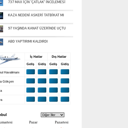
737 MAX İÇİN 'ÇATLAK' İNCELEMESİ
KAZA NEDENİ ASKERİ TATBİKAT MI
97 YAŞINDA KANAT ÜZERİNDE UÇTU
ABD YAPTIRIMI KALDIRDI
UŞ BİLGİLERİ
İç Hatlar
Dış Hatlar
Geliş
Gidiş
Geliş
Gidiş
ul Havalimanı
a Gökçen
ra
ya
VA DURUMU
nbul
umartesi
Pazar
Pazartesi