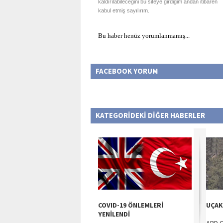
kaldırılabileceğini bu siteye girdiğim andan itibaren
kabul etmiş sayılırım.
Bu haber henüz yorumlanmamış...
FACEBOOK YORUM
KATEGORİDEKİ DİĞER HABERLER
COVID-19 ÖNLEMLERİ
UÇAK
YENİLENDİ