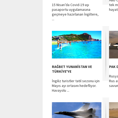
ABD C
15 Nisan’da Covid-19 aşı
tek m
pasaportu uygulamasına
hayat
geçmeye hazırlanan İngiltere,
...
RAĞBET YUNANİSTAN VE
PAK 
TÜRKİYE'YE
Rusya
İngiliz turistler tatil sezonu için
Rus a
Mayıs ayı ortasını hedefliyor.
savun
Havayolu ...