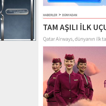
>
HABERLER
DÜNYADAN
TAM AŞILI İLK UÇ
Qatar Airways, dünyanın ilk t