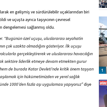
arak en gelişmiş ve sürdürülebilir uçaklarından biri
FO
SİNG
ldi ve uçuşta ayrıca taşıyıcının çevresel
on dengelemesi sağlanmış oldu.
er:
“Bugünün özel uçuşu, uluslararası seyahatin
n çok uzakta olmadığını gösteriyor. İlk uçuşu
cularla gerçekleştirerek ve uluslararası havacılığın
arak sektöre liderlik etmeye devam etmekten gurur
hem de burada Katar Devleti'nde kritik önem taşıyan
i aşılamak için hükümetimizden ve yerel sağlık
Vİ
ENGEL
e günde 1000’den fazla aşı uygulaması yapıyoruz”
diye