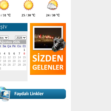
 / 31
°C
25 / 30
°C
24 / 30
°C
ŞİV