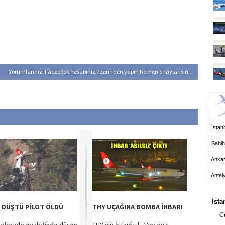
Yorumlarınızı Facebook hesabınız üzerinden yapın hemen onaylansın...
UÇ
İstanb
Sabih
Anka
Antal
HA
İsta
 DÜŞTÜ PİLOT ÖLDÜ
THY UÇAĞINA BOMBA İHBARI
C