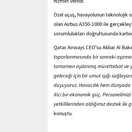
hizmet verildi.
Özel uçuş, havayolunun teknolojik ol
olan Airbus A350-1000 ile gerçekleşti
sorumlulukları doğrultusunda karb
Qatar Airways CEO’su Akbar Al Bak
toparlanmasında bir sonraki aşamanı
tamamen aşılanmış mürettebat ve yol
geleceği için bir umut ışığı sağlay
duyuyoruz. Havacılık hem dünyada 
itici bir ekonomik güç. Personelimiz
yetkililerinden aldığımız destek il
konuştu.