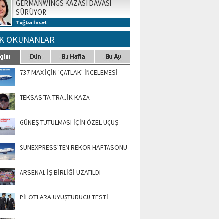
GERMANWINGS KAZASI DAVASI
SÜRÜYOR
Tuğba İncel
K OKUNANLAR
737 MAX İÇİN 'ÇATLAK' İNCELEMESİ
TEKSAS’TA TRAJİK KAZA
GÜNEŞ TUTULMASI İÇİN ÖZEL UÇUŞ
SUNEXPRESS'TEN REKOR HAFTASONU
ARSENAL İŞ BİRLİĞİ UZATILDI
PİLOTLARA UYUŞTURUCU TESTİ