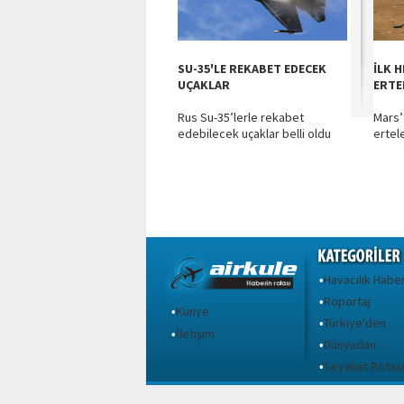
SU-35'LE REKABET EDECEK
İLK 
UÇAKLAR
ERTE
Rus Su-35’lerle rekabet
Mars’
edebilecek uçaklar belli oldu
ertel
Havacılık Haber
•
Röportaj
•
Künye
•
Türkiye'den
•
İletişim
•
Dünyadan
•
Seyahat Rotas
•