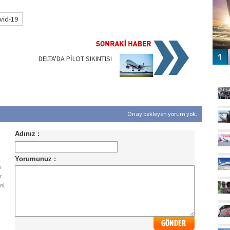
vid-19
DELTA'DA PİLOT SIKINTISI
GÜ
Onay bekleyen yorum yok.
ı
r.
ni,