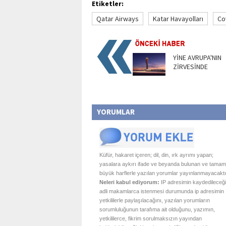
Etiketler:
Qatar Airways
Katar Havayolları
Co
YİNE AVRUPA'NIN
ZİRVESİNDE
YORUMLAR
Küfür, hakaret içeren; dil, din, ırk ayrımı yapan;
yasalara aykırı ifade ve beyanda bulunan ve tamam
büyük harflerle yazılan yorumlar yayınlanmayacaktı
Neleri kabul ediyorum:
IP adresimin kaydedileceği
adli makamlarca istenmesi durumunda ip adresimin
yetkililerle paylaşılacağını, yazılan yorumların
sorumluluğunun tarafıma ait olduğunu, yazımın,
yetkililerce, fikrim sorulmaksızın yayından