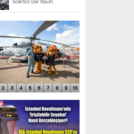
‘ÜCRETSİZ İZİN’ TEKLİFİ
TO GALERİ
APUR AIRSHOW-2020
DEO GALERİ
LERİN AŞILDIĞI HAVALİMANI