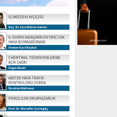
ELİMİZDEKİ AYÇİÇEĞİ
Doç. Dr. Esra Bihter Gürler
II. DÜNYA SAVAŞININ EN YIKICI ON
HAVA BOMBARDIMANI
Osman Gazi Baykal
CHEMTRAIL TEORİSYENLERİNE
AÇIK ÇAĞRI
Engin Aksüt
ABD'DE HAVA TRAFİK
KONTROLÖRÜ ZORDA
İbrahim Köktener
PSİKOLOJİK OKURYAZARLIK
Prof. Dr. Muzaffer Çetingüç