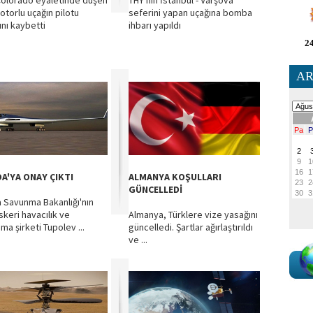
olorado eyaletinde düşen
THY'nin İstanbul - Varşova
otorlu uçağın pilotu
seferini yapan uçağına bomba
ını kaybetti
ihbarı yapıldı
24
AR
DA'YA ONAY ÇIKTI
ALMANYA KOŞULLARI
GÜNCELLEDİ
 Savunma Bakanlığı'nın
skeri havacılık ve
Almanya, Türklere vize yasağını
ma şirketi Tupolev ...
güncelledi. Şartlar ağırlaştırıldı
ve ...