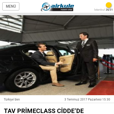
MENÜ
İstanbul
26/31
Türkiye'den
3 Temmuz 2017 Pazartesi 15:30
TAV PRİMECLASS CİDDE’DE