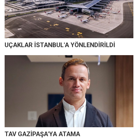
UÇAKLAR İSTANBUL'A YÖNLENDİRİLDİ
TAV GAZİPAŞA'YA ATAMA