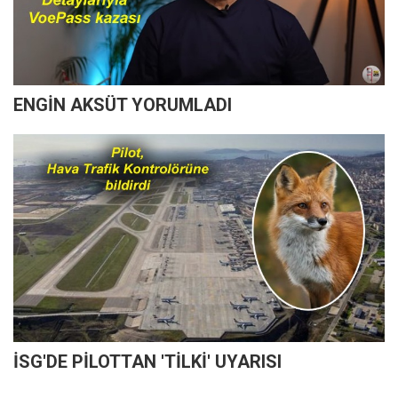
ENGİN AKSÜT YORUMLADI
İSG'DE PİLOTTAN 'TİLKİ' UYARISI