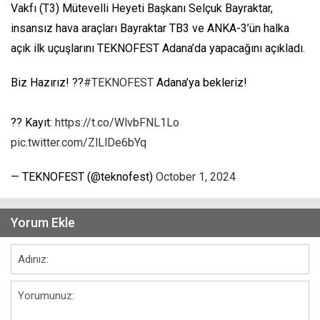
Vakfı (T3) Mütevelli Heyeti Başkanı Selçuk Bayraktar,
insansız hava araçları Bayraktar TB3 ve ANKA-3’ün halka
açık ilk uçuşlarını TEKNOFEST Adana’da yapacağını açıkladı.
Biz Hazırız! ??
#TEKNOFEST
Adana’ya bekleriz!
?? Kayıt:
https://t.co/WlvbFNL1Lo
pic.twitter.com/ZlLlDe6bYq
— TEKNOFEST (@teknofest)
October 1, 2024
Yorum Ekle