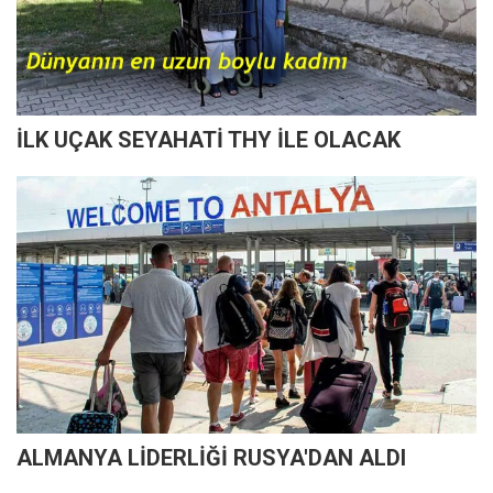
İLK UÇAK SEYAHATİ THY İLE OLACAK
ALMANYA LİDERLİĞİ RUSYA'DAN ALDI