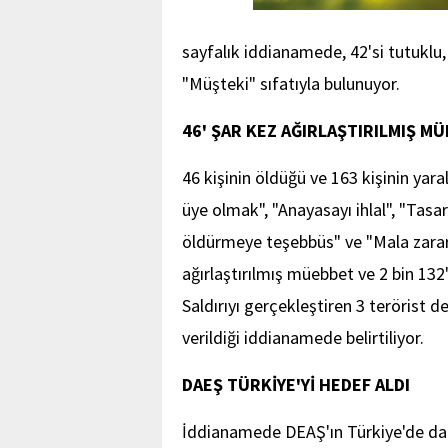
sayfalık iddianamede, 42'si tutuklu, 
"Müşteki" sıfatıyla bulunuyor.
46' ŞAR KEZ AĞIRLAŞTIRILMIŞ MÜ
46 kişinin öldüğü ve 163 kişinin yar
üye olmak", "Anayasayı ihlal", "Ta
öldürmeye teşebbüs" ve "Mala zarar 
ağırlaştırılmış müebbet ve 2 bin 132'ş
Saldırıyı gerçekleştiren 3 terörist de
verildiği iddianamede belirtiliyor.
DAEŞ TÜRKİYE'Yİ HEDEF ALDI
İddianamede DEAŞ'ın Türkiye'de dah