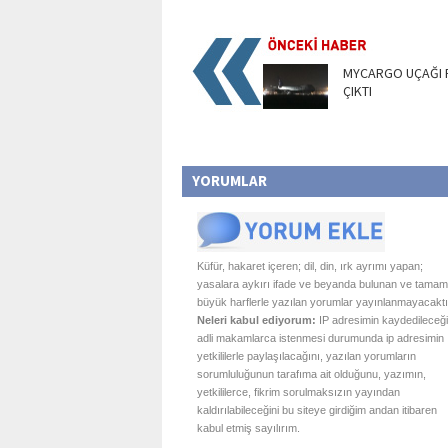
MYCARGO UÇAĞI 
ÇIKTI
YORUMLAR
Küfür, hakaret içeren; dil, din, ırk ayrımı yapan;
yasalara aykırı ifade ve beyanda bulunan ve tamam
büyük harflerle yazılan yorumlar yayınlanmayacaktı
Neleri kabul ediyorum:
IP adresimin kaydedileceği
adli makamlarca istenmesi durumunda ip adresimin
yetkililerle paylaşılacağını, yazılan yorumların
sorumluluğunun tarafıma ait olduğunu, yazımın,
yetkililerce, fikrim sorulmaksızın yayından
kaldırılabileceğini bu siteye girdiğim andan itibaren
kabul etmiş sayılırım.