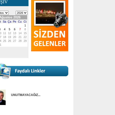
ŞİV
UNUTMAYACAĞIZ...
Onur Güntürkün