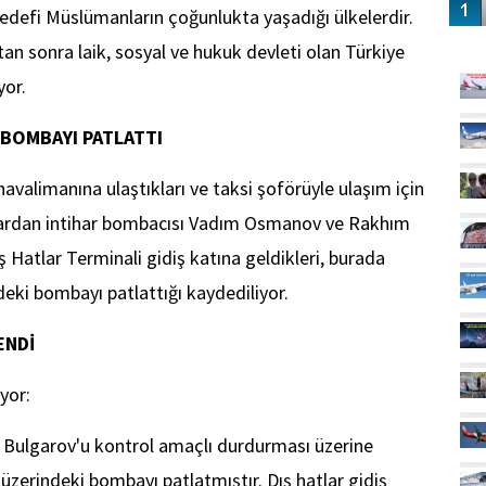
edefi Müslümanların çoğunlukta yaşadığı ülkelerdir.
GÜ
an sonra laik, sosyal ve hukuk devleti olan Türkiye
yor.
 BOMBAYI PATLATTI
avalimanına ulaştıkları ve taksi şoförüyle ulaşım için
anıklardan intihar bombacısı Vadım Osmanov ve Rakhım
 Hatlar Terminali gidiş katına geldikleri, burada
eki bombayı patlattığı kaydediliyor.
ENDİ
yor:
Bulgarov'u kontrol amaçlı durdurması üzerine
zerindeki bombayı patlatmıştır. Dış hatlar gidiş