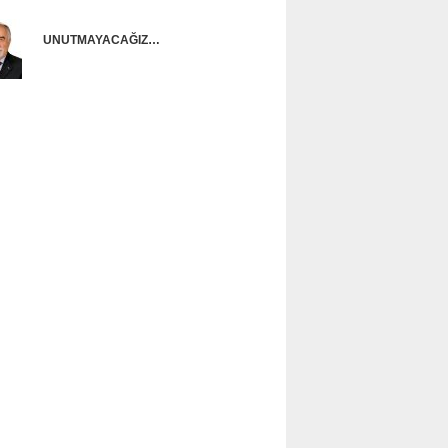
UNUTMAYACAĞIZ…
Ünal Başusta