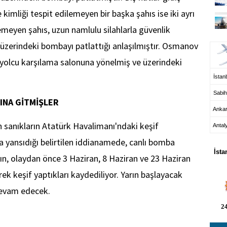
imliği tespit edilemeyen bir başka şahıs ise iki ayrı
lemeyen şahıs, uzun namlulu silahlarla güvenlik
UÇ
üzerindeki bombayı patlattığı anlaşılmıştır. Osmanov
 yolcu karşılama salonuna yönelmiş ve üzerindeki
İstanb
Sabih
NINA GİTMİŞLER
Anka
 sanıkların Atatürk Havalimanı'ndaki keşif
Antal
HA
a yansıdığı belirtilen iddianamede, canlı bomba
İsta
ın, olaydan önce 3 Haziran, 8 Haziran ve 23 Haziran
k keşif yaptıkları kaydediliyor. Yarın başlayacak
 devam edecek.
24