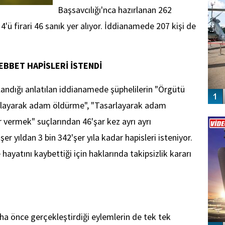
Başsavcılığı'nca hazırlanan 262
4'ü firari 46 sanık yer alıyor. İddianamede 207 kişi de
EBBET HAPİSLERİ İSTENDİ
alandığı anlatılan iddianamede şüphelilerin "Örgütü
sarlayarak adam öldürme", "Tasarlayarak adam
Vİ
vermek" suçlarından 46'şar kez ayrı ayrı
ENGEL
er yıldan 3 bin 342'şer yıla kadar hapisleri isteniyor.
 hayatını kaybettiği için haklarında takipsizlik kararı
a önce gerçekleştirdiği eylemlerin de tek tek