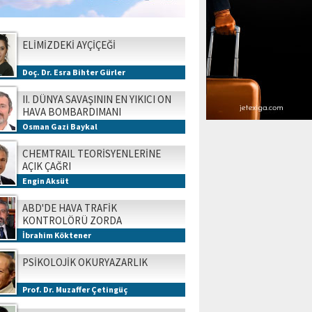
ELİMİZDEKİ AYÇİÇEĞİ
Doç. Dr. Esra Bihter Gürler
II. DÜNYA SAVAŞININ EN YIKICI ON
HAVA BOMBARDIMANI
Osman Gazi Baykal
CHEMTRAIL TEORİSYENLERİNE
AÇIK ÇAĞRI
Engin Aksüt
ABD'DE HAVA TRAFİK
KONTROLÖRÜ ZORDA
İbrahim Köktener
PSİKOLOJİK OKURYAZARLIK
Prof. Dr. Muzaffer Çetingüç