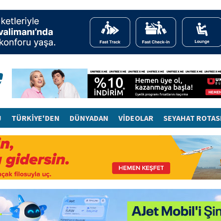
J
TÜRKİYE'DEN
DÜNYADAN
VİDEOLAR
SEYAHAT ROTAS