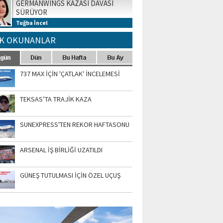
GERMANWINGS KAZASI DAVASI
SÜRÜYOR
Tuğba İncel
K OKUNANLAR
737 MAX İÇİN 'ÇATLAK' İNCELEMESİ
TEKSAS’TA TRAJİK KAZA
SUNEXPRESS'TEN REKOR HAFTASONU
ARSENAL İŞ BİRLİĞİ UZATILDI
GÜNEŞ TUTULMASI İÇİN ÖZEL UÇUŞ
TO GALERİ
APUR AIRSHOW-2020