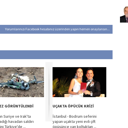
Yorumlarınızı Facebook hesabınız üzerinden yapın hemen onaylansın...
KEZ GÖRÜNTÜLENDİ
UÇAKTA ÖPÜCÜK KRİZİ
ın Suriye ve Irak'ta
İstanbul - Bodrum seferini
adığı havadan saldırı
yapan uçakta yeni evli çift
ini Türkiye'de ...
öpüşünce yan koltuktan ...