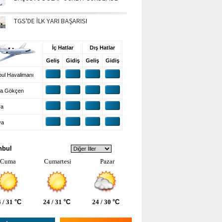
TGS'DE İLK YARI BAŞARISI
UŞ BİLGİLERİ
İç Hatlar
Dış Hatlar
Geliş
Gidiş
Geliş
Gidiş
ul Havalimanı
a Gökçen
ra
ya
VA DURUMU
nbul
Cuma
Cumartesi
Pazar
 / 31
°C
24 / 31
°C
24 / 30
°C