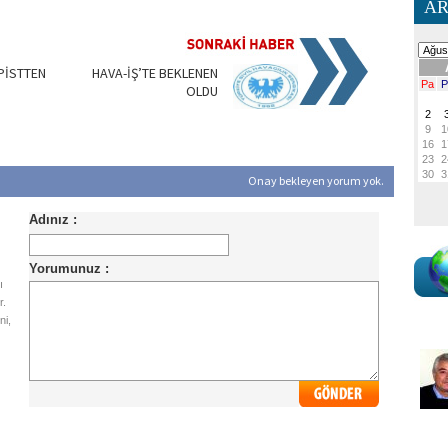
AR
PİSTTEN
HAVA-İŞ’TE BEKLENEN
OLDU
Onay bekleyen yorum yok.
ı
r.
ni,