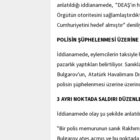
anlatıldığı iddianamede, "DEAŞ'ın h
Örgütün otoritesini sağlamlaştırdıkt
Cumhuriyetini hedef almıştır" denili
POLİSİN ŞÜPHELENMESİ ÜZERİNE
İddianamede, eylemcilerin taksiyle h
pazarlık yaptıkları belirtiliyor. S
Bulgarov'un, Atatürk Havalimanı Dış
polisin şüphelenmesi üzerine üzerind
3 AYRI NOKTADA SALDIRI DÜZENL
İddianamede olay şu şekilde anlatılı
"Bir polis memurunun sanık Rakhım 
Bulgarov ateş açmış ve bu noktada ü