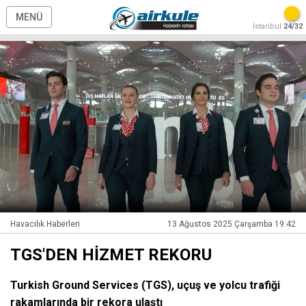
MENÜ
İstanbul
24/32
Havacılık Haberleri
13 Ağustos 2025 Çarşamba 19:42
TGS'DEN HİZMET REKORU
Turkish Ground Services (TGS), uçuş ve yolcu trafiği
rakamlarında bir rekora ulaştı