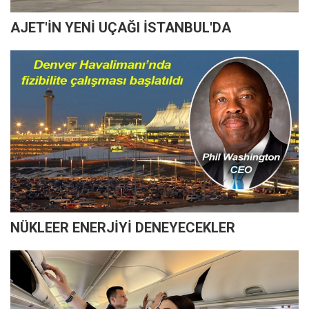
AJET'İN YENİ UÇAĞI İSTANBUL'DA
NÜKLEER ENERJİYİ DENEYECEKLER