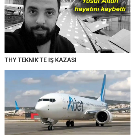
THY TEKNİK'TE İŞ KAZASI