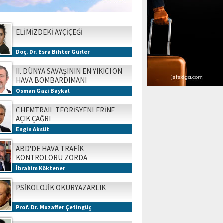
ELİMİZDEKİ AYÇİÇEĞİ
Doç. Dr. Esra Bihter Gürler
II. DÜNYA SAVAŞININ EN YIKICI ON
HAVA BOMBARDIMANI
Osman Gazi Baykal
CHEMTRAIL TEORİSYENLERİNE
AÇIK ÇAĞRI
Engin Aksüt
ABD'DE HAVA TRAFİK
KONTROLÖRÜ ZORDA
İbrahim Köktener
PSİKOLOJİK OKURYAZARLIK
Prof. Dr. Muzaffer Çetingüç