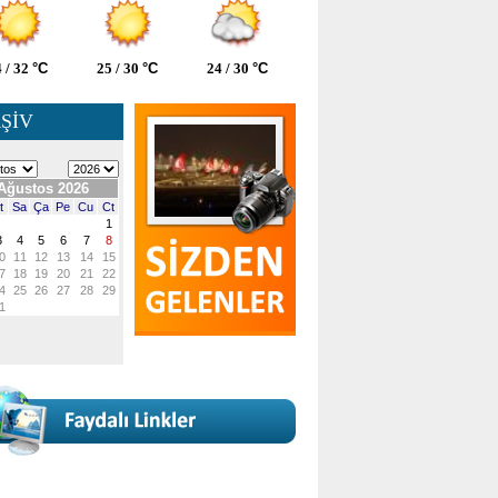
 / 32
°C
25 / 30
°C
24 / 30
°C
ŞİV