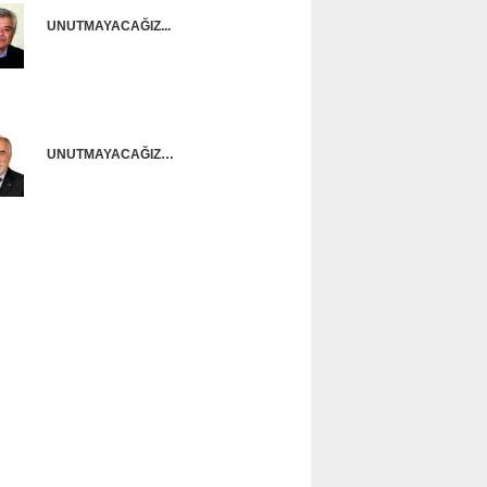
UNUTMAYACAĞIZ...
Onur Güntürkün
UNUTMAYACAĞIZ…
Ünal Başusta