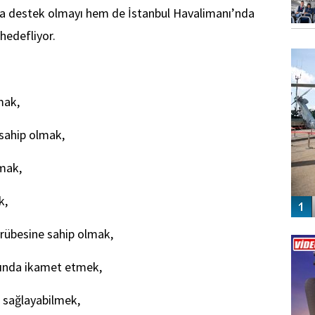
na destek olmayı hem de İstanbul Havalimanı’nda
hedefliyor.
FO
SİNG
mak,
 sahip olmak,
mak,
k,
Vİ
rübesine sahip olmak,
ENGEL
arında ikamet etmek,
 sağlayabilmek,