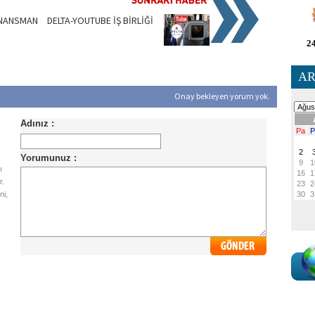
İNANSMAN
DELTA-YOUTUBE İŞ BİRLİĞİ
24
AR
Onay bekleyen yorum yok.
ı
r.
ni,