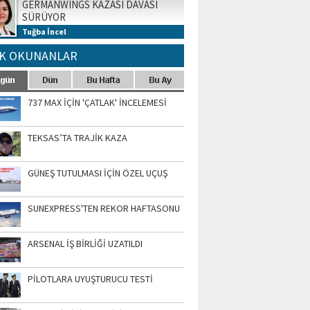
GERMANWINGS KAZASI DAVASI
SÜRÜYOR
Tuğba İncel
K OKUNANLAR
737 MAX İÇİN 'ÇATLAK' İNCELEMESİ
TEKSAS’TA TRAJİK KAZA
GÜNEŞ TUTULMASI İÇİN ÖZEL UÇUŞ
SUNEXPRESS'TEN REKOR HAFTASONU
ARSENAL İŞ BİRLİĞİ UZATILDI
PİLOTLARA UYUŞTURUCU TESTİ