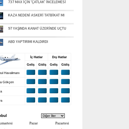
737 MAX İÇİN 'ÇATLAK' İNCELEMESİ
KAZA NEDENİ ASKERİ TATBİKAT MI
97 YAŞINDA KANAT ÜZERİNDE UÇTU
ABD YAPTIRIMI KALDIRDI
UŞ BİLGİLERİ
İç Hatlar
Dış Hatlar
Geliş
Gidiş
Geliş
Gidiş
ul Havalimanı
a Gökçen
ra
ya
VA DURUMU
nbul
umartesi
Pazar
Pazartesi