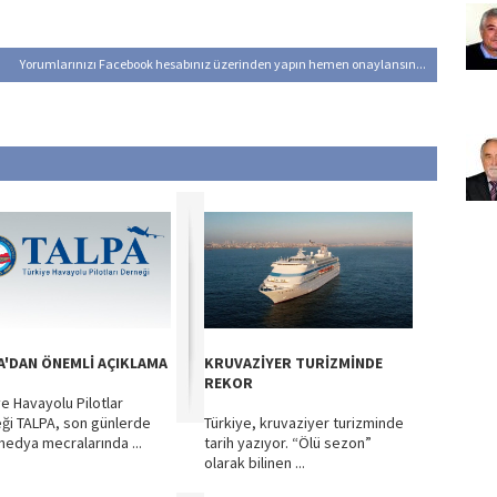
Yorumlarınızı Facebook hesabınız üzerinden yapın hemen onaylansın...
A'DAN ÖNEMLİ AÇIKLAMA
KRUVAZİYER TURİZMİNDE
REKOR
ye Havayolu Pilotlar
ği TALPA, son günlerde
Türkiye, kruvaziyer turizminde
medya mecralarında ...
tarih yazıyor. “Ölü sezon”
olarak bilinen ...