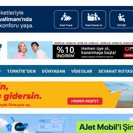
J
TÜRKİYE'DEN
DÜNYADAN
VİDEOLAR
SEYAHAT ROTAS