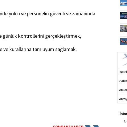
inde yolcu ve personelin güvenli ve zamanında
ve günlük kontrollerini gerçekleştirmek,
ne ve kurallarına tam uyum sağlamak.
UÇ
İstanb
Sabih
Anka
Antal
HA
İsta
C