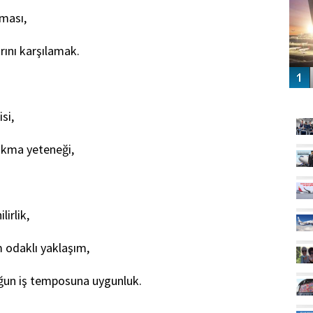
lması,
arını karşılamak.
GÜ
si,
ıkma yeteneği,
lirlik,
 odaklı yaklaşım,
oğun iş temposuna uygunluk.