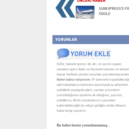
SUNEXPRESS'E F
ÖDÜLÜ
YORUMLAR
Küfür, hakaret içeren; dil, din, ırk ayrımı yapan;
yasalara aykırı ifade ve beyanda bulunan ve tamam
büyük harflerle yazılan yorumlar yayınlanmayacaktı
Neleri kabul ediyorum:
IP adresimin kaydedileceği
adli makamlarca istenmesi durumunda ip adresimin
yetkililerle paylaşılacağını, yazılan yorumların
sorumluluğunun tarafıma ait olduğunu, yazımın,
yetkililerce, fikrim sorulmaksızın yayından
kaldırılabileceğini bu siteye girdiğim andan itibaren
kabul etmiş sayılırım.
Bu haber henüz yorumlanmamış...