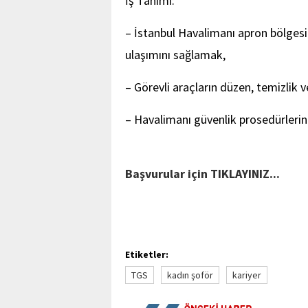
İş Tanımı:
– İstanbul Havalimanı apron bölges
ulaşımını sağlamak,
– Görevli araçların düzen, temizlik 
– Havalimanı güvenlik prosedürleri
Başvurular için TIKLAYINIZ...
Etiketler:
TGS
kadın şoför
kariyer