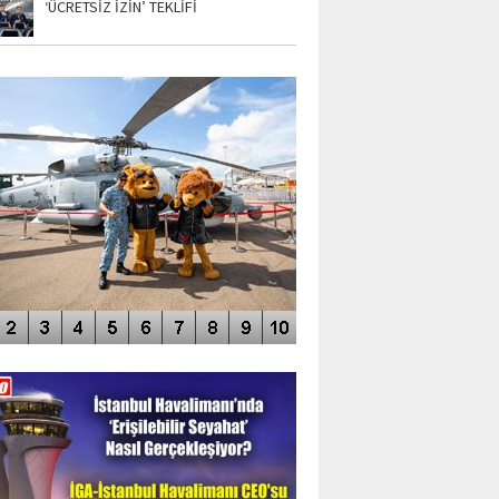
‘ÜCRETSİZ İZİN’ TEKLİFİ
TO GALERİ
APUR AIRSHOW-2020
DEO GALERİ
LERİN AŞILDIĞI HAVALİMANI