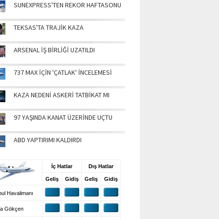
SUNEXPRESS'TEN REKOR HAFTASONU
TEKSAS'TA TRAJİK KAZA
ARSENAL İŞ BİRLİĞİ UZATILDI
737 MAX İÇİN 'ÇATLAK' İNCELEMESİ
KAZA NEDENİ ASKERİ TATBİKAT MI
97 YAŞINDA KANAT ÜZERİNDE UÇTU
ABD YAPTIRIMI KALDIRDI
UŞ BİLGİLERİ
İç Hatlar
Dış Hatlar
Geliş
Gidiş
Geliş
Gidiş
ul Havalimanı
a Gökçen