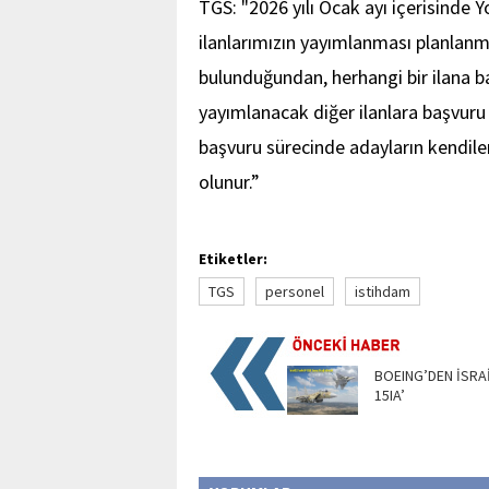
TGS: "2026 yılı Ocak ayı içerisinde 
ilanlarımızın yayımlanması planlanma
bulunduğundan, herhangi bir ilana b
yayımlanacak diğer ilanlara başvur
başvuru sürecinde adayların kendiler
olunur.”
Etiketler:
TGS
personel
istihdam
BOEING’DEN İSRAİL
15IA’