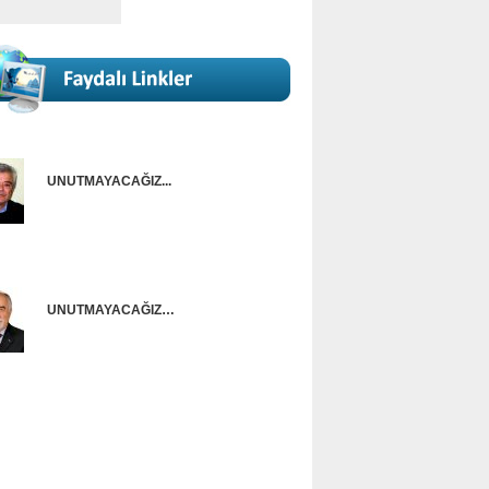
UNUTMAYACAĞIZ...
Onur Güntürkün
UNUTMAYACAĞIZ…
Ünal Başusta