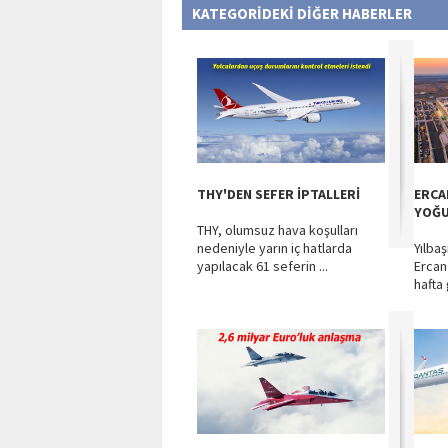
KATEGORİDEKİ DİĞER HABERLER
THY'DEN SEFER İPTALLERİ
ERCAN
YOĞ
THY, olumsuz hava koşulları
nedeniyle yarın iç hatlarda
Yılba
yapılacak 61 seferin ...
Ercan
hafta 