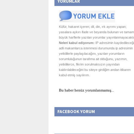
YORUMLAR
Küfür, hakaret içeren; dil, din, ırk ayrımı yapan;
yasalara aykırı ifade ve beyanda bulunan ve tamam
büyük harflerle yazılan yorumlar yayınlanmayacaktı
Neleri kabul ediyorum:
IP adresimin kaydedileceği
adli makamlarca istenmesi durumunda ip adresimin
yetkililerle paylaşılacağını, yazılan yorumların
sorumluluğunun tarafıma ait olduğunu, yazımın,
yetkililerce, fikrim sorulmaksızın yayından
kaldırılabileceğini bu siteye girdiğim andan itibaren
kabul etmiş sayılırım.
Bu haber henüz yorumlanmamış...
FACEBOOK YORUM