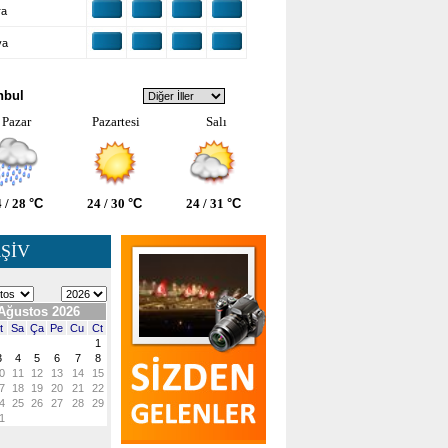
ra
ya
VA DURUMU
nbul
Pazar
Pazartesi
Salı
 / 28
°C
24 / 30
°C
24 / 31
°C
ŞİV