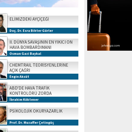
ELİMİZDEKİ AYÇİÇEĞİ
Doç. Dr. Esra Bihter Gürler
II. DÜNYA SAVAŞININ EN YIKICI ON
HAVA BOMBARDIMANI
Osman Gazi Baykal
CHEMTRAIL TEORİSYENLERİNE
AÇIK ÇAĞRI
Engin Aksüt
ABD'DE HAVA TRAFİK
KONTROLÖRÜ ZORDA
İbrahim Köktener
PSİKOLOJİK OKURYAZARLIK
Prof. Dr. Muzaffer Çetingüç