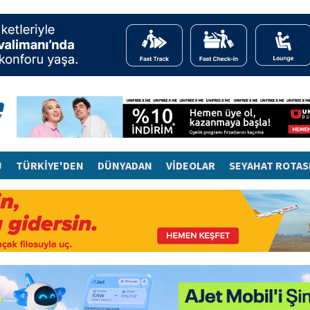
J
TÜRKİYE'DEN
DÜNYADAN
VİDEOLAR
SEYAHAT ROTAS