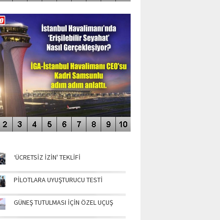
DEO GALERİ
LERİN AŞILDIĞI HAVALİMANI
NÜN MANŞETLERİ
‘ÜCRETSİZ İZİN' TEKLİFİ
PİLOTLARA UYUŞTURUCU TESTİ
GÜNEŞ TUTULMASI İÇİN ÖZEL UÇUŞ