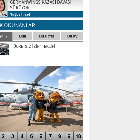
GERMANWINGS KAZASI DAVASI
SÜRÜYOR
Tuğba İncel
K OKUNANLAR
‘ÜCRETSİZ İZİN’ TEKLİFİ
TO GALERİ
APUR AIRSHOW-2020