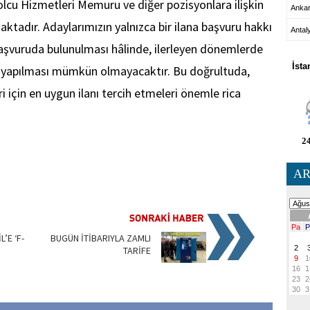
Yolcu Hizmetleri Memuru ve diğer pozisyonlara ilişkin
Anka
ktadır. Adaylarımızın yalnızca bir ilana başvuru hakkı
Antal
HA
aşvuruda bulunulması hâlinde, ilerleyen dönemlerde
İsta
u yapılması mümkün olmayacaktır. Bu doğrultuda,
i için en uygun ilanı tercih etmeleri önemle rica
24
AR
’E ‘F-
BUGÜN İTİBARIYLA ZAMLI
TARİFE