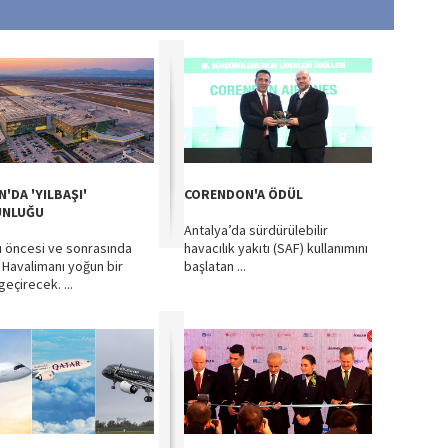
'DA 'YILBAŞI'
CORENDON'A ÖDÜL
UNLUĞU
Antalya’da sürdürülebilir
şı öncesi ve sonrasında
havacılık yakıtı (SAF) kullanımını
 Havalimanı yoğun bir
başlatan ...
geçirecek. ...