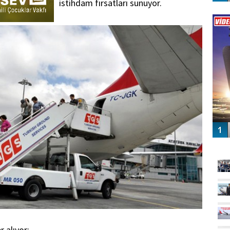
istihdam fırsatları sunuyor.
Vİ
ENGEL
GÜ
 alıyor: