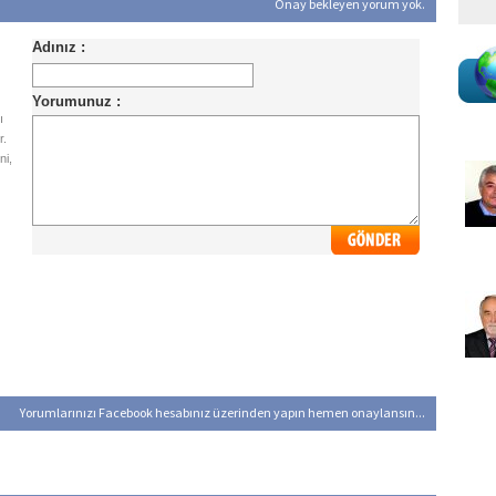
Onay bekleyen yorum yok.
ı
r.
ni,
Yorumlarınızı Facebook hesabınız üzerinden yapın hemen onaylansın...