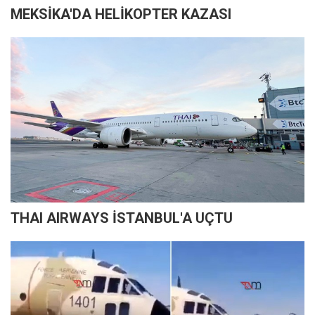
MEKSİKA'DA HELİKOPTER KAZASI
THAI AIRWAYS İSTANBUL'A UÇTU