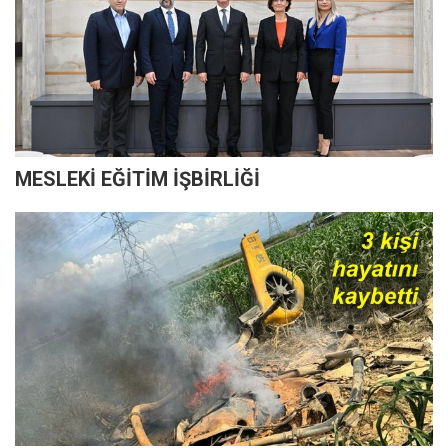
MESLEKİ EĞİTİM İŞBİRLİĞİ