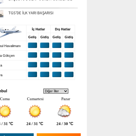
TGS'DE İLK YARI BAŞARISI
UŞ BİLGİLERİ
İç Hatlar
Dış Hatlar
Geliş
Gidiş
Geliş
Gidiş
ul Havalimanı
a Gökçen
ra
ya
VA DURUMU
nbul
Cuma
Cumartesi
Pazar
 / 31
°C
24 / 31
°C
24 / 30
°C