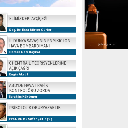
ELİMİZDEKİ AYÇİÇEĞİ
Doç. Dr. Esra Bihter Gürler
II. DÜNYA SAVAŞININ EN YIKICI ON
HAVA BOMBARDIMANI
Osman Gazi Baykal
CHEMTRAIL TEORİSYENLERİNE
AÇIK ÇAĞRI
Engin Aksüt
ABD'DE HAVA TRAFİK
KONTROLÖRÜ ZORDA
İbrahim Köktener
PSİKOLOJİK OKURYAZARLIK
Prof. Dr. Muzaffer Çetingüç