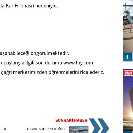
a Kar Fırtınası) nedeniyle;
yaşanabileceği öngörülmektedir.
 uçuşlarıyla ilgili son durumu www.thy.com
Vİ
 çağrı merkezimizden öğrenmelerini rica ederiz.
ENGEL
LEDİ
HAVADA İPEKYOLU'NU