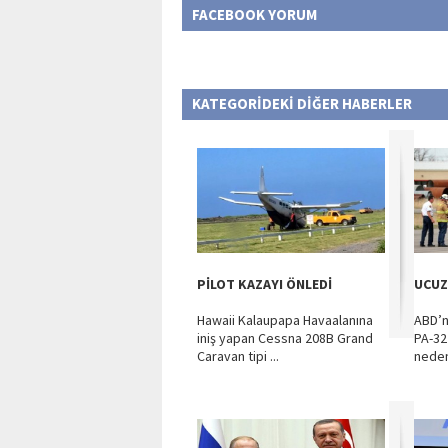
FACEBOOK YORUM
KATEGORİDEKİ DİĞER HABERLER
PİLOT KAZAYI ÖNLEDİ
UCUZ
Hawaii Kalaupapa Havaalanına
ABD’n
iniş yapan Cessna 208B Grand
PA-32
Caravan tipi ...
nedeni