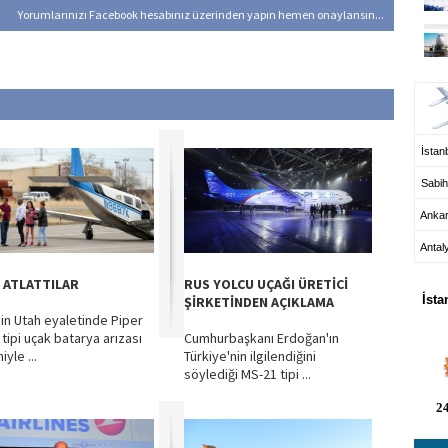
Yorumlarınızı Facebook hesabınız üzerinden yapın hemen onaylansın...
UÇ
İstanb
Sabih
Anka
Antal
HA
 ATLATTILAR
RUS YOLCU UÇAĞI ÜRETİCİ
İsta
ŞİRKETİNDEN AÇIKLAMA
in Utah eyaletinde Piper
 tipi uçak batarya arızası
Cumhurbaşkanı Erdoğan'ın
yle ...
Türkiye'nin ilgilendiğini
söylediği MS-21 tipi ...
24