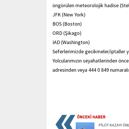
öngörülen meteorolojik hadise (Stell
JFK (New York)
BOS (Boston)
ORD (Şikago)
IAD (Washington)
Seferlerimizde gecikmeler/iptaller 
Yolcularımızın seyahatlerinden önce
adresinden veya 444 0 849 numaralı
PİLOT KAZAYI ÖN