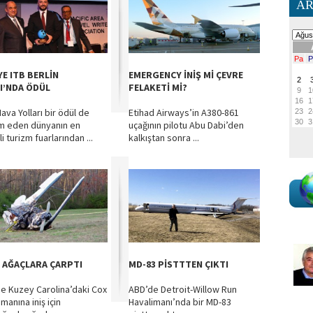
AR
YE ITB BERLİN
EMERGENCY İNİŞ Mİ ÇEVRE
I’NDA ÖDÜL
FELAKETİ Mİ?
ava Yolları bir ödül de
Etihad Airways’in A380-861
 eden dünyanın en
uçağının pilotu Abu Dabi’den
 turizm fuarlarından ...
kalkıştan sonra ...
 AĞAÇLARA ÇARPTI
MD-83 PİSTTTEN ÇIKTI
e Kuzey Carolina’daki Cox
ABD’de Detroit-Willow Run
manına iniş için
Havalimanı’nda bir MD-83