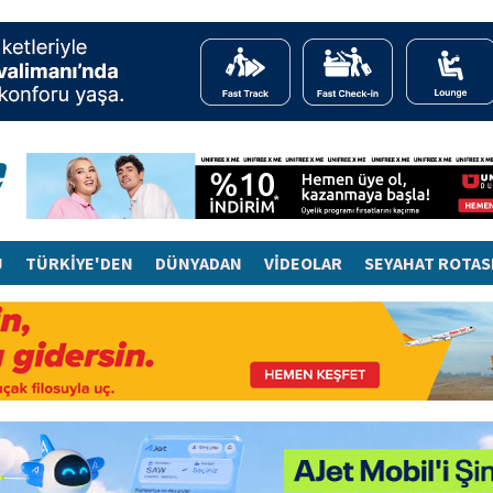
J
TÜRKİYE'DEN
DÜNYADAN
VİDEOLAR
SEYAHAT ROTAS