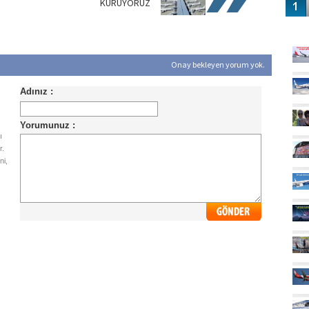
KURUYORUZ
GÜ
Onay bekleyen yorum yok.
ı
r.
ni,