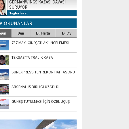
GERMANWINGS KAZASI DAVASI
SÜRÜYOR
Tuğba İncel
K OKUNANLAR
737 MAX İÇİN 'ÇATLAK' İNCELEMESİ
TEKSAS’TA TRAJİK KAZA
SUNEXPRESS'TEN REKOR HAFTASONU
ARSENAL İŞ BİRLİĞİ UZATILDI
GÜNEŞ TUTULMASI İÇİN ÖZEL UÇUŞ
TO GALERİ
APUR AIRSHOW-2020