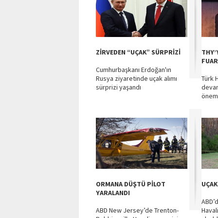
ZİRVEDEN “UÇAK” SÜRPRİZİ
THY’
FUAR
Cumhurbaşkanı Erdoğan'ın
Rusya ziyaretinde uçak alımı
Türk H
sürprizi yaşandı
devam
önemli
ORMANA DÜŞTÜ PİLOT
UÇAK
YARALANDI
ABD’d
ABD New Jersey’de Trenton-
Havali