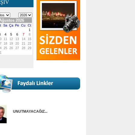
ŞİV
UNUTMAYACAĞIZ...
Onur Güntürkün