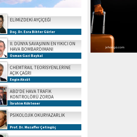
ELİMİZDEKİ AYÇİÇEĞİ
Doç. Dr. Esra Bihter Gürler
II. DÜNYA SAVAŞININ EN YIKICI ON
HAVA BOMBARDIMANI
Osman Gazi Baykal
CHEMTRAIL TEORİSYENLERİNE
AÇIK ÇAĞRI
Engin Aksüt
ABD'DE HAVA TRAFİK
KONTROLÖRÜ ZORDA
İbrahim Köktener
PSİKOLOJİK OKURYAZARLIK
Prof. Dr. Muzaffer Çetingüç