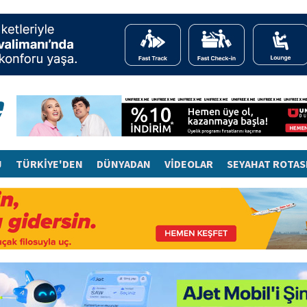
J
TÜRKİYE'DEN
DÜNYADAN
VİDEOLAR
SEYAHAT ROTAS