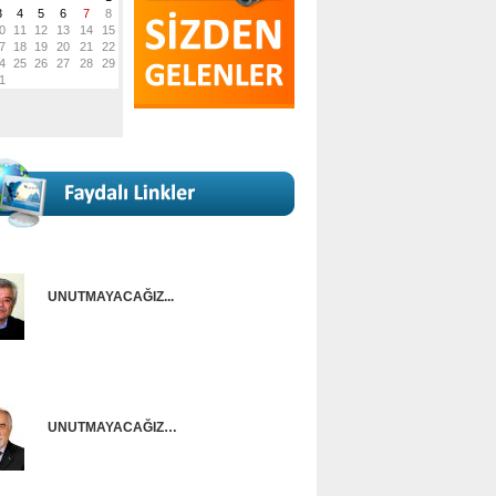
UNUTMAYACAĞIZ...
Onur Güntürkün
UNUTMAYACAĞIZ…
Ünal Başusta