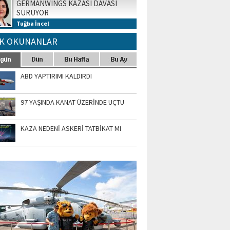
GERMANWINGS KAZASI DAVASI
SÜRÜYOR
Tuğba İncel
K OKUNANLAR
ABD YAPTIRIMI KALDIRDI
97 YAŞINDA KANAT ÜZERİNDE UÇTU
KAZA NEDENİ ASKERİ TATBİKAT MI
TO GALERİ
APUR AIRSHOW-2020