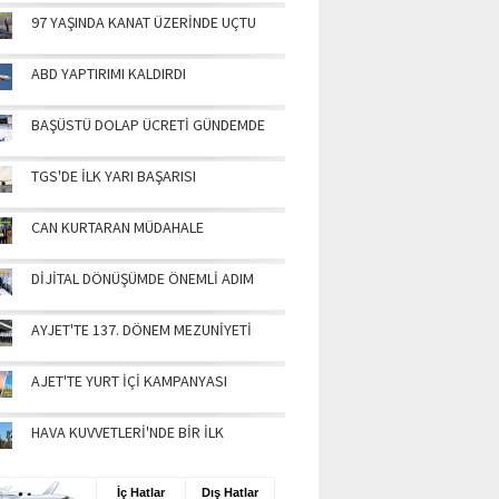
97 YAŞINDA KANAT ÜZERİNDE UÇTU
ABD YAPTIRIMI KALDIRDI
BAŞÜSTÜ DOLAP ÜCRETİ GÜNDEMDE
TGS'DE İLK YARI BAŞARISI
CAN KURTARAN MÜDAHALE
DİJİTAL DÖNÜŞÜMDE ÖNEMLİ ADIM
AYJET'TE 137. DÖNEM MEZUNİYETİ
AJET'TE YURT İÇİ KAMPANYASI
HAVA KUVVETLERİ'NDE BİR İLK
UŞ BİLGİLERİ
İç Hatlar
Dış Hatlar