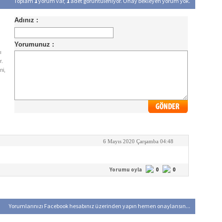
Toplam
1
yorum var,
1
adet görüntüleniyor. Onay bekleyen yorum yok.
ı
r.
ni,
6 Mayıs 2020 Çarşamba 04:48
Yorumu oyla
0
0
Yorumlarınızı Facebook hesabınız üzerinden yapın hemen onaylansın...