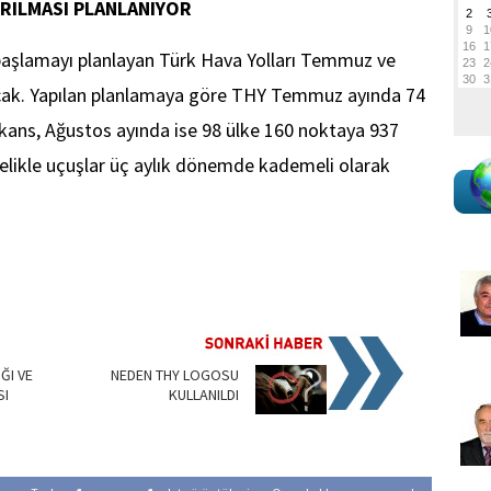
RILMASI PLANLANIYOR
 başlamayı planlayan Türk Hava Yolları Temmuz ve
racak. Yapılan planlamaya göre THY Temmuz ayında 74
ekans, Ağustos ayında ise 98 ülke 160 noktaya 937
elikle uçuşlar üç aylık dönemde kademeli olarak
ĞI VE
NEDEN THY LOGOSU
SI
KULLANILDI