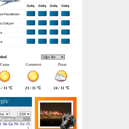
Geliş
Gidiş
Geliş
Gidiş
ul Havalimanı
a Gökçen
ra
ya
VA DURUMU
nbul
Cuma
Cumartesi
Pazar
 / 31
°C
23 / 31
°C
24 / 31
°C
ŞİV