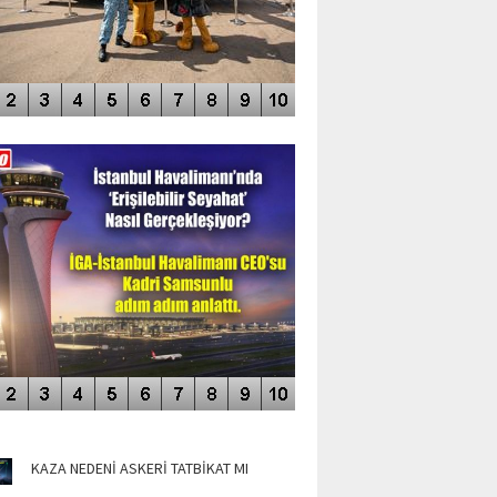
DEO GALERİ
LERİN AŞILDIĞI HAVALİMANI
NÜN MANŞETLERİ
KAZA NEDENİ ASKERİ TATBİKAT MI