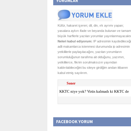
YORUMLAR
Küfür, hakaret içeren; dil, din, ırk ayrımı yapan;
yasalara aykırı ifade ve beyanda bulunan ve tamam
büyük harflerle yazılan yorumlar yayınlanmayacaktı
Neleri kabul ediyorum:
IP adresimin kaydedileceği
adli makamlarca istenmesi durumunda ip adresimin
yetkililerle paylaşılacağını, yazılan yorumların
sorumluluğunun tarafıma ait olduğunu, yazımın,
yetkililerce, fikrim sorulmaksızın yayından
kaldırılabileceğini bu siteye girdiğim andan itibaren
kabul etmiş sayılırım.
Soner
KKTC niye yok? Virüs kalmadı ki KKTC de
FACEBOOK YORUM