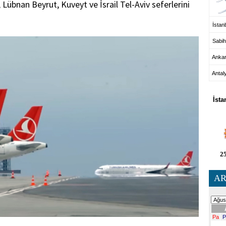
 Lübnan Beyrut, Kuveyt ve İsrail Tel-Aviv seferlerini
İstanb
Sabih
Anka
Antal
HA
İsta
25
AR