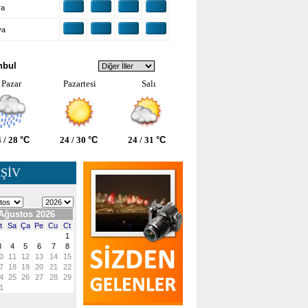
ra
ya
VA DURUMU
nbul
Pazar
Pazartesi
Salı
 / 28
°C
24 / 30
°C
24 / 31
°C
ŞİV