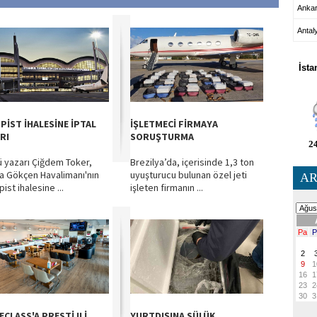
Anka
Antal
HA
İsta
 PİST İHALESİNE İPTAL
İŞLETMECİ FİRMAYA
RI
SORUŞTURMA
24
 yazarı Çiğdem Toker,
Brezilya’da, içerisinde 1,3 ton
a Gökçen Havalimanı'nın
uyuşturucu bulunan özel jeti
AR
 pist ihalesine ...
işleten firmanın ...
ECLASS'A PRESTİJLİ
YURTDIŞINA SÜLÜK