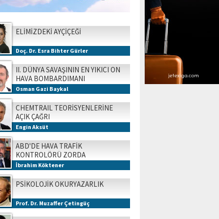
ELİMİZDEKİ AYÇİÇEĞİ
Doç. Dr. Esra Bihter Gürler
II. DÜNYA SAVAŞININ EN YIKICI ON
HAVA BOMBARDIMANI
Osman Gazi Baykal
CHEMTRAIL TEORİSYENLERİNE
AÇIK ÇAĞRI
Engin Aksüt
ABD'DE HAVA TRAFİK
KONTROLÖRÜ ZORDA
İbrahim Köktener
PSİKOLOJİK OKURYAZARLIK
Prof. Dr. Muzaffer Çetingüç