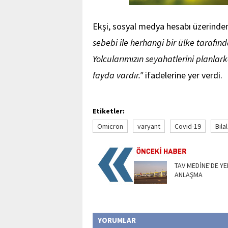
Ekşi, sosyal medya hesabı üzerinde
sebebi ile herhangi bir ülke tarafınd
Yolcularımızın seyahatlerini planlar
fayda vardır."
ifadelerine yer verdi.
Etiketler:
Omicron
varyant
Covid-19
Bilal
TAV MEDİNE'DE YE
ANLAŞMA
YORUMLAR