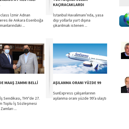
L
KAÇIRACAKLARDI
class İzmir Adnan
İstanbul Havalimanı’nda, yasa
res ile Ankara Esenboğa
dışı yollarla yurt dışına
manlarındaki ...
çıkarılmak istenen ...
DE MAAŞ ZAMMI BELLİ
AŞILANMA ORANI YÜZDE 99
U
SunExpress çalışanlarının
İş Sendikası, THY'de 27.
aşılanma oranı yüzde 99’a ulaştı
 Toplu İş Sözleşmesi
Zamları ...