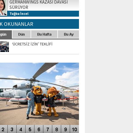
GERMANWINGS KAZASI DAVASI
SÜRÜYOR
Tuğba İncel
K OKUNANLAR
‘ÜCRETSİZ İZİN’ TEKLİFİ
TO GALERİ
APUR AIRSHOW-2020