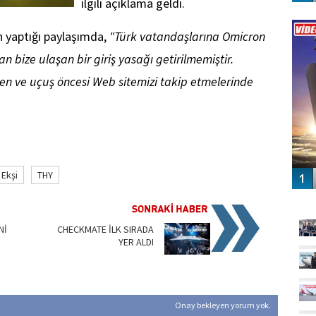
ilgili açıklama geldi.
Vİ
ENGEL
n yaptığı paylaşımda,
"Türk vatandaşlarına Omicron
an bize ulaşan bir giriş yasağı getirilmemiştir.
ken ve uçuş öncesi Web sitemizi takip etmelerinde
 Ekşi
THY
GÜ
Nİ
CHECKMATE İLK SIRADA
YER ALDI
Onay bekleyen yorum yok.