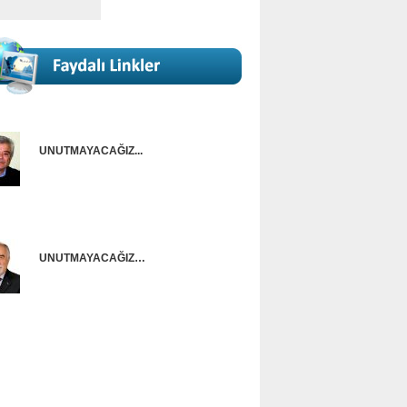
UNUTMAYACAĞIZ...
Onur Güntürkün
UNUTMAYACAĞIZ…
Ünal Başusta