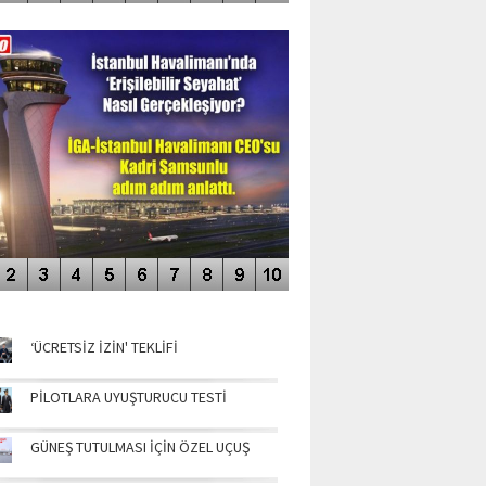
DEO GALERİ
LERİN AŞILDIĞI HAVALİMANI
NÜN MANŞETLERİ
‘ÜCRETSİZ İZİN' TEKLİFİ
PİLOTLARA UYUŞTURUCU TESTİ
GÜNEŞ TUTULMASI İÇİN ÖZEL UÇUŞ