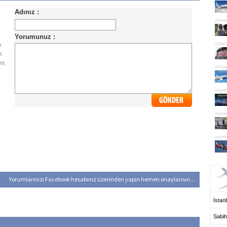
ı
r.
ni,
UÇ
Yorumlarınızı Facebook hesabınız üzerinden yapın hemen onaylansın...
İstanb
Sabih