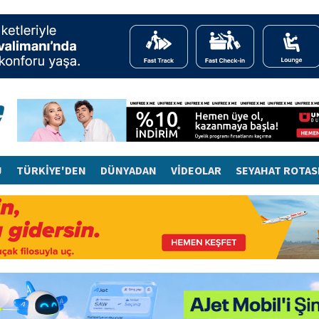
J
TÜRKİYE'DEN
DÜNYADAN
VİDEOLAR
SEYAHAT ROTAS