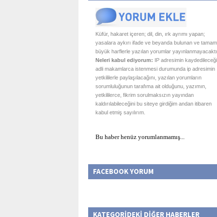
Küfür, hakaret içeren; dil, din, ırk ayrımı yapan;
yasalara aykırı ifade ve beyanda bulunan ve tamam
büyük harflerle yazılan yorumlar yayınlanmayacaktı
Neleri kabul ediyorum:
IP adresimin kaydedileceği
adli makamlarca istenmesi durumunda ip adresimin
yetkililerle paylaşılacağını, yazılan yorumların
sorumluluğunun tarafıma ait olduğunu, yazımın,
yetkililerce, fikrim sorulmaksızın yayından
kaldırılabileceğini bu siteye girdiğim andan itibaren
kabul etmiş sayılırım.
Bu haber henüz yorumlanmamış...
FACEBOOK YORUM
KATEGORİDEKİ DİĞER HABERLER