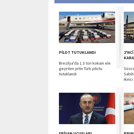
PİLOT TUTUKLANDI
2'NCİ
KARA
Brezilya'da 1.3 ton kokain ele
geçirilen jetin Türk pilotu
Sözcü
tutuklandı
Sabih
ikinci
ERİVAN UÇUŞLARI
PRIM