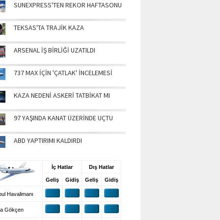
SUNEXPRESS'TEN REKOR HAFTASONU
TEKSAS'TA TRAJİK KAZA
ARSENAL İŞ BİRLİĞİ UZATILDI
737 MAX İÇİN 'ÇATLAK' İNCELEMESİ
KAZA NEDENİ ASKERİ TATBİKAT MI
97 YAŞINDA KANAT ÜZERİNDE UÇTU
ABD YAPTIRIMI KALDIRDI
UŞ BİLGİLERİ
İç Hatlar
Dış Hatlar
Geliş
Gidiş
Geliş
Gidiş
ul Havalimanı
a Gökçen