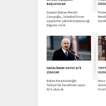
BAŞLAYACAK
ÖDÜ
Dışişleri Bakanı Mevlüt
Prime
Çavuşoğlu,, İstanbul-Erivan
Mende
uçuşlarının yakında başlayacağı
havali
bilgisini verdi
HAVALİMANI SAYISI 61'E
THY'
ÇIKACAK
OLD
Bakan Karaismailoğlu:
Hava-
Türkiye'de havalimanı sayısı
dönem
61'e çıkacak
Ücret 