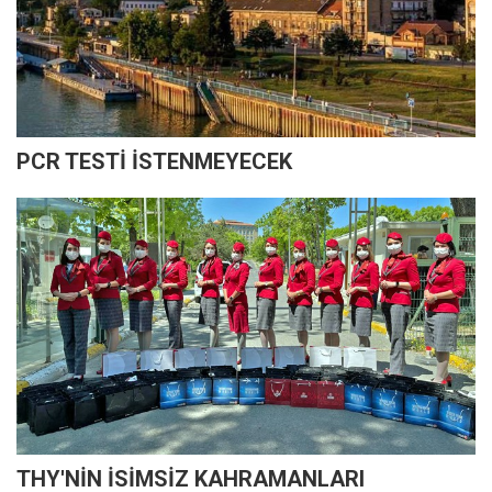
PCR TESTİ İSTENMEYECEK
THY'NİN İSİMSİZ KAHRAMANLARI