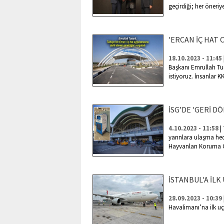
geçirdiği; her öneriye
'ERCAN İÇ HAT 
18.10.2023 - 11:45
Başkanı Emrullah Tur
istiyoruz. İnsanlar K
İSG’DE 'GERİ D
|
4.10.2023 - 11:58
yarınlara ulaşma hed
Hayvanları Koruma G
İSTANBUL'A İLK
28.09.2023 - 10:39
Havalimanı’na ilk uç