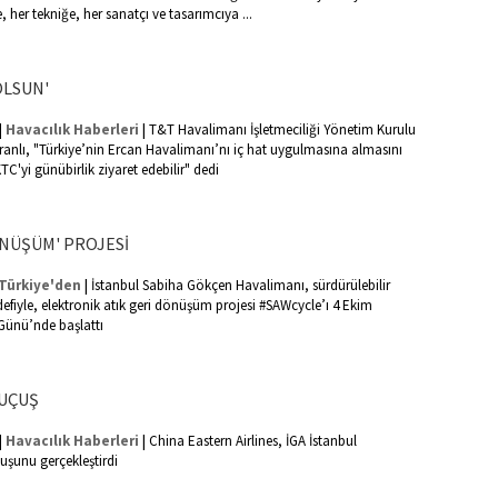
, her tekniğe, her sanatçı ve tasarımcıya ...
OLSUN'
|
|
Havacılık Haberleri
T&T Havalimanı İşletmeciliği Yönetim Kurulu
anlı, "Türkiye’nin Ercan Havalimanı’nı iç hat uygulmasına almasını
KTC'yi günübirlik ziyaret edebilir" dedi
ÖNÜŞÜM' PROJESİ
|
Türkiye'den
İstanbul Sabiha Gökçen Havalimanı, sürdürülebilir
efiyle, elektronik atık geri dönüşüm projesi #SAWcycle’ı 4 Ekim
ünü’nde başlattı
 UÇUŞ
|
|
Havacılık Haberleri
China Eastern Airlines, İGA İstanbul
uşunu gerçekleştirdi