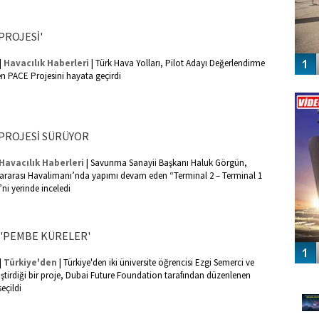
PROJESİ'
|
|
Havacılık Haberleri
Türk Hava Yolları, Pilot Adayı Değerlendirme
iren PACE Projesini hayata geçirdi
Vİ
ENGEL
PROJESİ SÜRÜYOR
|
Havacılık Haberleri
Savunma Sanayii Başkanı Haluk Görgün,
ararası Havalimanı’nda yapımı devam eden “Terminal 2 – Terminal 1
ni yerinde inceledi
 'PEMBE KÜRELER'
|
|
Türkiye'den
Türkiye'den iki üniversite öğrencisi Ezgi Semerci ve
GÜ
iştirdiği bir proje, Dubai Future Foundation tarafından düzenlenen
eçildi