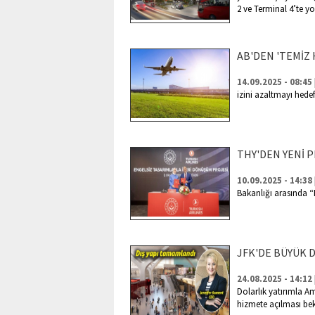
2 ve Terminal 4’te y
AB'DEN 'TEMİZ 
14.09.2025 - 08:45
izini azaltmayı hede
THY'DEN YENİ P
10.09.2025 - 14:38
Bakanlığı arasında “
JFK'DE BÜYÜK
24.08.2025 - 14:12
Dolarlık yatırımla Am
hizmete açılması be