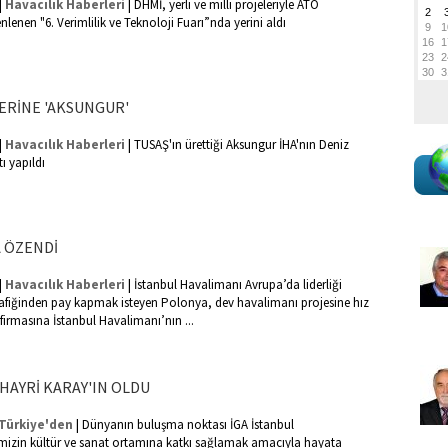
|
|
Havacılık Haberleri
DHMİ, yerli ve milli projeleriyle ATO
enen "6. Verimlilik ve Teknoloji Fuarı”nda yerini aldı
ERİNE 'AKSUNGUR'
|
|
Havacılık Haberleri
TUSAŞ'ın ürettiği Aksungur İHA'nın Deniz
ı yapıldı
A ÖZENDİ
|
|
Havacılık Haberleri
İstanbul Havalimanı Avrupa’da liderliği
rafiğinden pay kapmak isteyen Polonya, dev havalimanı projesine hız
m firmasına İstanbul Havalimanı’nın ...
HAYRİ KARAY'IN OLDU
|
Türkiye'den
Dünyanın buluşma noktası İGA İstanbul
mizin kültür ve sanat ortamına katkı sağlamak amacıyla hayata