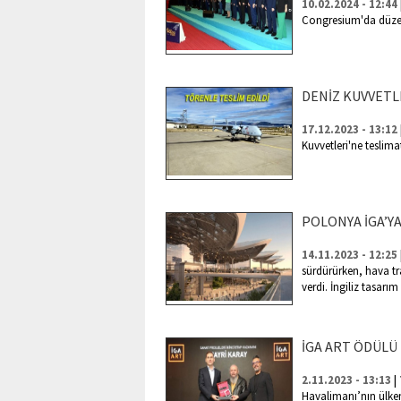
10.02.2024 - 12:44
Congresium'da düzenl
DENİZ KUVVETL
17.12.2023 - 13:12
Kuvvetleri'ne teslimat
POLONYA İGA’Y
14.11.2023 - 12:25
sürdürürken, hava t
verdi. İngiliz tasarı
İGA ART ÖDÜLÜ 
|
2.11.2023 - 13:13
Havalimanı’nın ülke