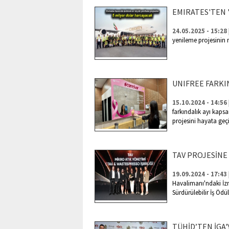
EMIRATES'TEN 
24.05.2025 - 15:28
yenileme projesinin 
UNIFREE FARKI
15.10.2024 - 14:56
farkındalık ayı kapsa
projesini hayata geçi
TAV PROJESİNE
19.09.2024 - 17:43
Havalimanı'ndaki İzm
Sürdürülebilir İş Ödü
TÜHİD’TEN İGA'