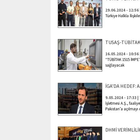
29.06.2024 - 12:56
Türkiye Halkla İlişki
TUSAŞ-TÜBİTAK 
16.05.2024 - 10:56
“TÜBİTAK 1515 İMPET 
sağlayacak
İGA’DA HEDEF: 
|
9.05.2024 - 17:33
İşletmesi A.Ş., faali
Pakistan’a açılmayı
DHMİ VERİMLİLİ