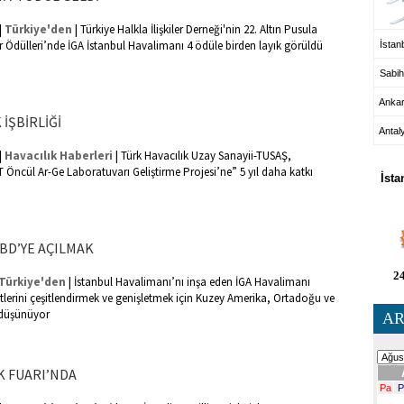
|
|
Türkiye'den
Türkiye Halkla İlişkiler Derneği'nin 22. Altın Pusula
ler Ödülleri’nde İGA İstanbul Havalimanı 4 ödüle birden layık görüldü
İstanb
Sabih
Anka
İŞBİRLİĞİ
Antal
HA
|
|
Havacılık Haberleri
Türk Havacılık Uzay Sanayii-TUSAŞ,
Öncül Ar-Ge Laboratuvarı Geliştirme Projesi’ne” 5 yıl daha katkı
İsta
ABD’YE AÇILMAK
24
|
Türkiye'den
İstanbul Havalimanı’nı inşa eden İGA Havalimanı
yetlerini çeşitlendirmek ve genişletmek için Kuzey Amerika, Ortadoğu ve
 düşünüyor
AR
K FUARI’NDA