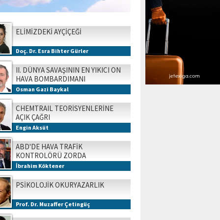
ELİMİZDEKİ AYÇİÇEĞİ
Doç. Dr. Esra Bihter Gürler
II. DÜNYA SAVAŞININ EN YIKICI ON
HAVA BOMBARDIMANI
Osman Gazi Baykal
CHEMTRAIL TEORİSYENLERİNE
AÇIK ÇAĞRI
Engin Aksüt
ABD'DE HAVA TRAFİK
KONTROLÖRÜ ZORDA
İbrahim Köktener
PSİKOLOJİK OKURYAZARLIK
Prof. Dr. Muzaffer Çetingüç