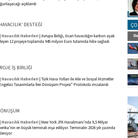
oğunlaşacağı açıklandı
HAVACILIK' DESTEĞİ
ÇO
|
|
Havacılık Haberleri
Avrupa Birliği, ticari havacılığın karbon ayak
fleyen 12 projeye toplamda 945 milyon Euro tutarında hibe sağladı
ROJE İŞ BİRLİĞİ
|
|
Havacılık Haberleri
Türk Hava Yolları ile Aile ve Sosyal Hizmetler
Engelsiz Tasarımlarla İleri Dönüşüm Projesi” Protokolü imzalandı
FO
SİNG
 DÖNÜŞÜM
|
|
Havacılık Haberleri
New York JFK Havalimanı’nda 9,5 Milyar
erika’nın en büyük terminali inşa ediliyor. Terminalin 2026 yılı yazında
kleniyor