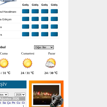
Geliş
Gidiş
Geliş
Gidiş
ul Havalimanı
a Gökçen
ra
ya
VA DURUMU
nbul
Cuma
Cumartesi
Pazar
 / 31
°C
24 / 31
°C
24 / 30
°C
ŞİV