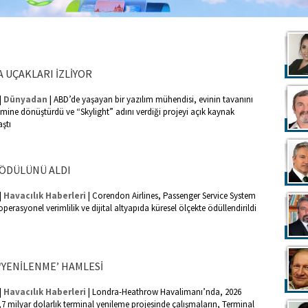
 UÇAKLARI İZLİYOR
|
|
Dünyadan
ABD’de yaşayan bir yazılım mühendisi, evinin tavanını
temine dönüştürdü ve “Skylight” adını verdiği projeyi açık kaynak
aştı
' ÖDÜLÜNÜ ALDI
|
|
Havacılık Haberleri
Corendon Airlines, Passenger Service System
rasyonel verimlilik ve dijital altyapıda küresel ölçekte ödüllendirildi
YENİLENME’ HAMLESİ
|
|
Havacılık Haberleri
Londra-Heathrow Havalimanı’nda, 2026
,7 milyar dolarlık terminal yenileme projesinde çalışmaların, Terminal