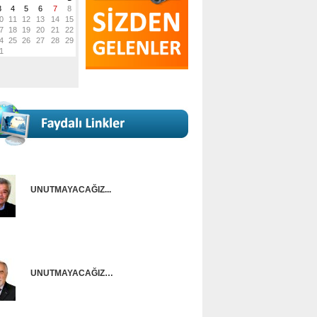
UNUTMAYACAĞIZ...
Onur Güntürkün
UNUTMAYACAĞIZ…
Ünal Başusta