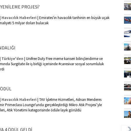
'YENİLEME PROJESİ'
|
|
Havacılık Haberleri
Emirates'in havacılık tarihinin en büyük uçak
maliyeti 5 milyar doları bulacak
NDALIĞI
|
|
Türkiye'den
Unifree Duty Free meme kanseri bilinçlendirme ve
mında Surgitate ile iş birliği içerisinde #caresivar sosyal sorumluluk
rdi
 ÖDÜL
|
|
Havacılık Haberleri
TAV İşletme Hizmetleri, Adnan Menderes
ir Primeclass Lounge'unda gerçekleştirdiği Mikro Atık Projesi’yle
lleri, Atık Yönetimi kategorisinde ödüle layık görüldü
UÇ
YA 4 ÖDÜL GELDİ