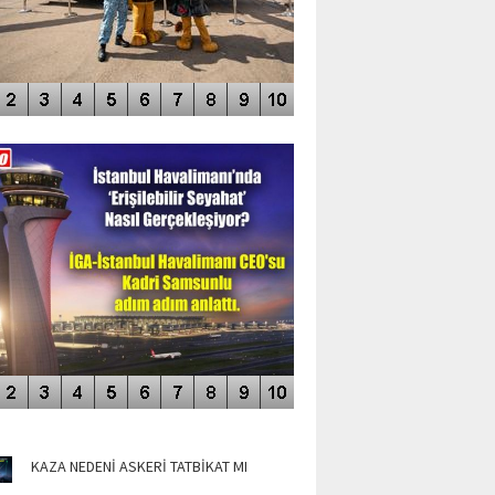
DEO GALERİ
LERİN AŞILDIĞI HAVALİMANI
NÜN MANŞETLERİ
KAZA NEDENİ ASKERİ TATBİKAT MI