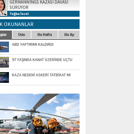
GERMANWINGS KAZASI DAVASI
SÜRÜYOR
Tuğba İncel
K OKUNANLAR
ABD YAPTIRIMI KALDIRDI
97 YAŞINDA KANAT ÜZERİNDE UÇTU
KAZA NEDENİ ASKERİ TATBİKAT MI
TO GALERİ
APUR AIRSHOW-2020