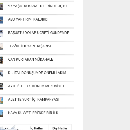
97 YAŞINDA KANAT ÜZERİNDE UÇTU
ABD YAPTIRIMI KALDIRDI
BAŞÜSTÜ DOLAP ÜCRETİ GÜNDEMDE
TGS'DE İLK YARI BAŞARISI
CAN KURTARAN MÜDAHALE
DİJİTAL DÖNÜŞÜMDE ÖNEMLİ ADIM
AYJET'TE 137. DÖNEM MEZUNİYETİ
AJET'TE YURT İÇİ KAMPANYASI
HAVA KUVVETLERİ'NDE BİR İLK
UŞ BİLGİLERİ
İç Hatlar
Dış Hatlar