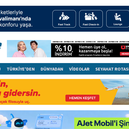
J
TÜRKİYE'DEN
DÜNYADAN
VİDEOLAR
SEYAHAT ROTAS