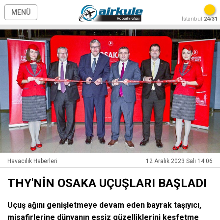
MENÜ
İstanbul
24/31
Havacılık Haberleri
12 Aralık 2023 Salı 14:06
THY'NİN OSAKA UÇUŞLARI BAŞLADI
Uçuş ağını genişletmeye devam eden bayrak taşıyıcı,
misafirlerine dünyanın eşsiz güzelliklerini keşfetme