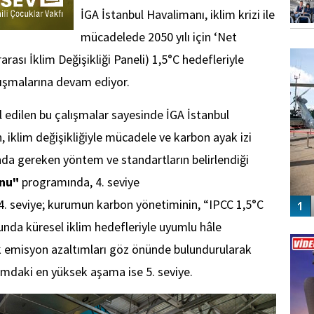
İGA İstanbul Havalimanı, iklim krizi ile
mücadelede 2050 yılı için ‘Net
FO
SİNG
rası İklim Değişikliği Paneli) 1,5°C hedefleriyle
lışmalarına devam ediyor.
 edilen bu çalışmalar sayesinde İGA İstanbul
iklim değişikliğiyle mücadele ve karbon ayak izi
nda gereken yöntem ve standartların belirlendiği
onu"
programında, 4. seviye
 4. seviye; kurumun karbon yönetiminin, “IPCC 1,5°C
nda küresel iklim hedefleriyle uyumlu hâle
Vİ
ENGEL
ak emisyon azaltımları göz önünde bulundurularak
ramdaki en yüksek aşama ise 5. seviye.