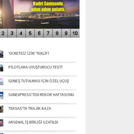
NÜN MANŞETLERİ
‘ÜCRETSİZ İZİN' TEKLİFİ
PİLOTLARA UYUŞTURUCU TESTİ
GÜNEŞ TUTULMASI İÇİN ÖZEL UÇUŞ
SUNEXPRESS'TEN REKOR HAFTASONU
TEKSAS'TA TRAJİK KAZA
ARSENAL İŞ BİRLİĞİ UZATILDI