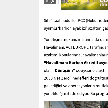
Sıfır’ taahhüdü ile IPCC (Hükûmetlera
uyumlu ‘karbon ayak izi’ azaltım ça
Yönetişim mekanizmalarına da dâhil
Havalimanı, ACI EUROPE tarafından, 
azaltımı konularında, havalimanları
"Havalimanı Karbon Akreditasy
olan
“Dönüşüm”
seviyesine ulaştı.
2050 Net Zero” hedefleri doğrultusu
gelindiğini ve operasyonların mutl
yönetildiğini ifade ediyor. Bu prog