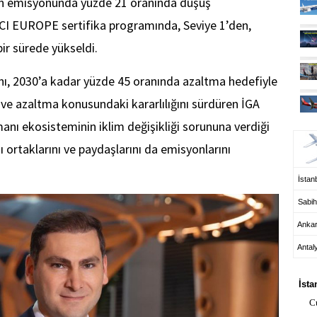
on emisyonunda yüzde 21 oranında düşüş
ACI EUROPE sertifika programında, Seviye 1’den,
bir sürede yükseldi.
ı, 2030’a kadar yüzde 45 oranında azaltma hedefiyle
a ve azaltma konusundaki kararlılığını sürdüren İGA
UÇ
anı ekosisteminin iklim değişikliği sorununa verdiği
sı ortaklarını ve paydaşlarını da emisyonlarını
İstanb
Sabih
Anka
Antal
HA
İsta
C