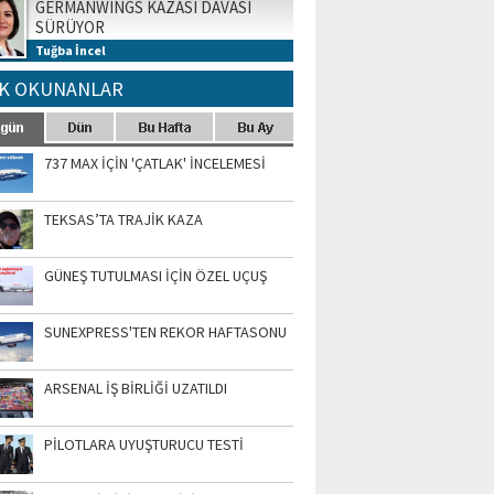
GERMANWINGS KAZASI DAVASI
SÜRÜYOR
Tuğba İncel
K OKUNANLAR
737 MAX İÇİN 'ÇATLAK' İNCELEMESİ
TEKSAS’TA TRAJİK KAZA
GÜNEŞ TUTULMASI İÇİN ÖZEL UÇUŞ
SUNEXPRESS'TEN REKOR HAFTASONU
ARSENAL İŞ BİRLİĞİ UZATILDI
PİLOTLARA UYUŞTURUCU TESTİ