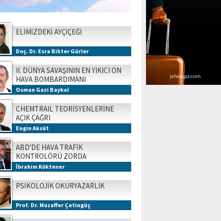
ELİMİZDEKİ AYÇİÇEĞİ
Doç. Dr. Esra Bihter Gürler
II. DÜNYA SAVAŞININ EN YIKICI ON
HAVA BOMBARDIMANI
Osman Gazi Baykal
CHEMTRAIL TEORİSYENLERİNE
AÇIK ÇAĞRI
Engin Aksüt
ABD'DE HAVA TRAFİK
KONTROLÖRÜ ZORDA
İbrahim Köktener
PSİKOLOJİK OKURYAZARLIK
Prof. Dr. Muzaffer Çetingüç