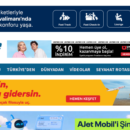
J
TÜRKİYE'DEN
DÜNYADAN
VİDEOLAR
SEYAHAT ROTAS