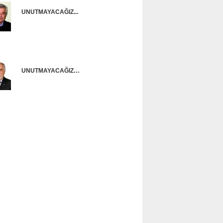
UNUTMAYACAĞIZ...
Onur Güntürkün
UNUTMAYACAĞIZ…
Ünal Başusta