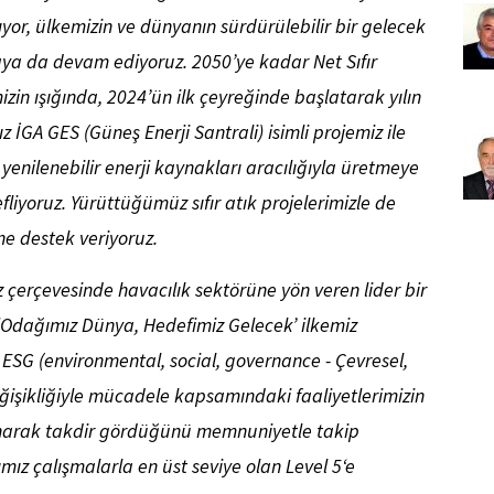
ıyor, ülkemizin ve dünyanın sürdürülebilir bir gelecek
ya da devam ediyoruz. 2050’ye kadar Net Sıfır
n ışığında, 2024’ün ilk çeyreğinde başlatarak yılın
GA GES (Güneş Enerji Santrali) isimli projemiz ile
yenilenebilir enerji kaynakları aracılığıyla üretmeye
liyoruz. Yürüttüğümüz sıfır atık projelerimizle de
ne destek veriyoruz.
 çerçevesinde havacılık sektörüne yön veren lider bir
Odağımız Dünya, Hedefimiz Gelecek’ ilkemiz
ESG (environmental, social, governance - Çevresel,
değişikliğiyle mücadele kapsamındaki faaliyetlerimizin
anarak takdir gördüğünü memnuniyetle takip
ız çalışmalarla en üst seviye olan Level 5‘e