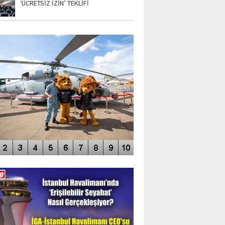
‘ÜCRETSİZ İZİN’ TEKLİFİ
TO GALERİ
APUR AIRSHOW-2020
DEO GALERİ
LERİN AŞILDIĞI HAVALİMANI