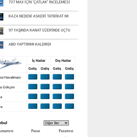
737 MAX İÇİN 'ÇATLAK' İNCELEMESİ
KAZA NEDENİ ASKERİ TATBİKAT MI
97 YAŞINDA KANAT ÜZERİNDE UÇTU
ABD YAPTIRIMI KALDIRDI
UŞ BİLGİLERİ
İç Hatlar
Dış Hatlar
Geliş
Gidiş
Geliş
Gidiş
ul Havalimanı
a Gökçen
ra
ya
VA DURUMU
nbul
umartesi
Pazar
Pazartesi