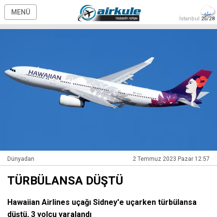
MENÜ
İstanbul
25/28
Dünyadan
2 Temmuz 2023 Pazar 12:57
TÜRBÜLANSA DÜŞTÜ
Hawaiian Airlines uçağı Sidney'e uçarken türbülansa
düştü, 3 yolcu yaralandı