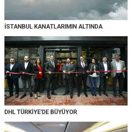
İSTANBUL KANATLARIMIN ALTINDA
DHL TÜRKİYE'DE BÜYÜYOR