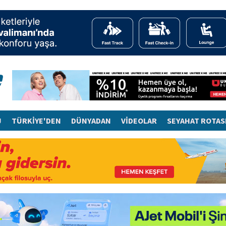
J
TÜRKİYE'DEN
DÜNYADAN
VİDEOLAR
SEYAHAT ROTAS