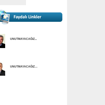
UNUTMAYACAĞIZ...
Onur Güntürkün
UNUTMAYACAĞIZ…
Ünal Başusta