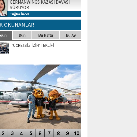
GERMANWINGS KAZASI DAVASI
SÜRÜYOR
Tuğba İncel
K OKUNANLAR
‘ÜCRETSİZ İZİN’ TEKLİFİ
TO GALERİ
APUR AIRSHOW-2020