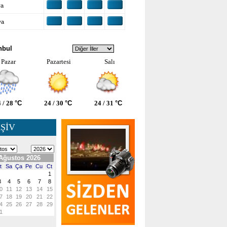
ra
ya
VA DURUMU
nbul
Pazar
Pazartesi
Salı
 / 28
°C
24 / 30
°C
24 / 31
°C
ŞİV