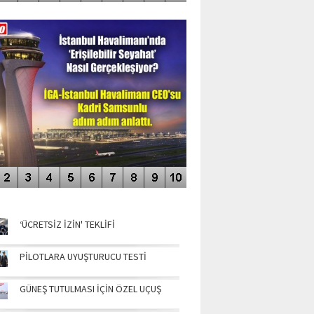
DEO GALERİ
LERİN AŞILDIĞI HAVALİMANI
NÜN MANŞETLERİ
‘ÜCRETSİZ İZİN' TEKLİFİ
PİLOTLARA UYUŞTURUCU TESTİ
GÜNEŞ TUTULMASI İÇİN ÖZEL UÇUŞ