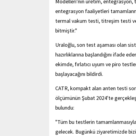
Modelleri'nin üretim, entegrasyon, 
entegrasyon faaliyetleri tamamlanmış
termal vakum testi, titreşim testi v
bitmiştir."
Uraloğlu, son test aşaması olan si
hazırlıklarına başlandığını ifade ede
ekimde, fırlatıcı uyum ve piro testl
başlayacağını bildirdi.
CATR, kompakt alan anten testi sonr
ölçümünün Şubat 2024'te gerçekleşti
bulundu:
"Tüm bu testlerin tamamlanmasıyla 
gelecek. Bugünkü ziyaretimizde biz