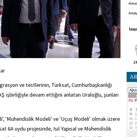
Anka
Antal
HA
İsta
24
ar
AR
rasyon ve testlerinin, Türksat, Cumhurbaşkanlığı
işbirliğiyle devam ettiğini anlatan Uraloğlu, şunları
eli', 'Mühendislik Modeli' ve 'Uçuş Modeli' olmak üzere
at 6A uydu projesinde, Isıl Yapısal ve Mühendislik