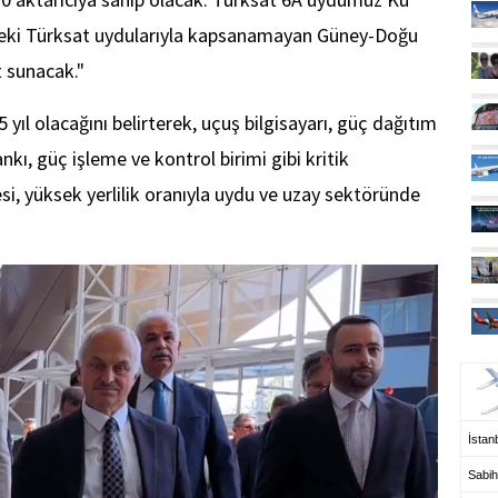
eki Türksat uydularıyla kapsanamayan Güney-Doğu
 sunacak."
yıl olacağını belirterek, uçuş bilgisayarı, güç dağıtım
tankı, güç işleme ve kontrol birimi gibi kritik
esi, yüksek yerlilik oranıyla uydu ve uzay sektöründe
UÇ
İstanb
Sabih