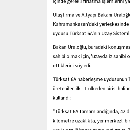
içinde gerekli fırlatma işlemlerini y
Ulaştırma ve Altyapı Bakanı Uraloğl
Kahramankazan'daki yerleşkesinde bu
uydusu Türksat 6A'nın Uzay Sistemle
Bakan Uraloğlu, buradaki konuşması
sahibi olmak için, 'uzayda iz sahibi
ettiklerini söyledi.
Türksat 6A haberleşme uydusunun T
üretebilen ilk 11 ülkeden birisi hali
kullandı:
"Türksat 6A tamamlandığında, 42 d
kilometre uzaklıkta, yer merkezli bi
yerli ve milli haberleşme uydumuz, 