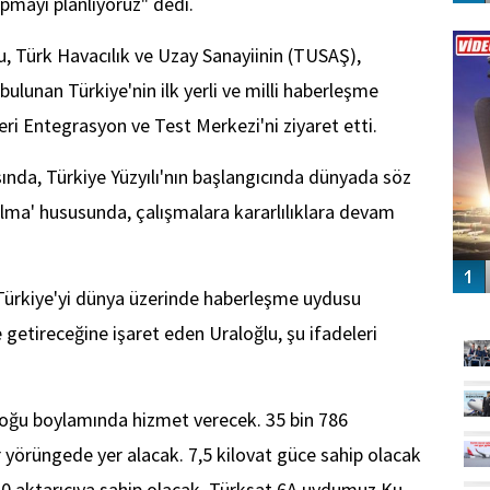
apmayı planlıyoruz" dedi.
Vİ
ENGEL
u, Türk Havacılık ve Uzay Sanayiinin (TUSAŞ),
lunan Türkiye'nin ilk yerli ve milli haberleşme
ri Entegrasyon ve Test Merkezi'ni ziyaret etti.
nda, Türkiye Yüzyılı'nın başlangıcında dünyada söz
 olma' hususunda, çalışmalara kararlılıklara devam
ürkiye'yi dünya üzerinde haberleşme uydusu
GÜ
ne getireceğine işaret eden Uraloğlu, şu ifadeleri
oğu boylamında hizmet verecek. 35 bin 786
r yörüngede yer alacak. 7,5 kilovat güce sahip olacak
20 aktarıcıya sahip olacak. Türksat 6A uydumuz Ku