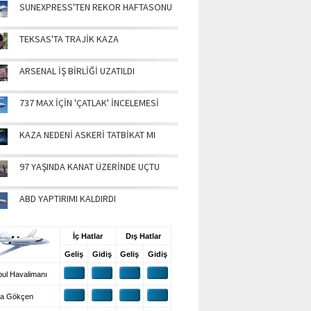
SUNEXPRESS'TEN REKOR HAFTASONU
TEKSAS'TA TRAJİK KAZA
ARSENAL İŞ BİRLİĞİ UZATILDI
737 MAX İÇİN 'ÇATLAK' İNCELEMESİ
KAZA NEDENİ ASKERİ TATBİKAT MI
97 YAŞINDA KANAT ÜZERİNDE UÇTU
ABD YAPTIRIMI KALDIRDI
UŞ BİLGİLERİ
İç Hatlar
Dış Hatlar
Geliş
Gidiş
Geliş
Gidiş
ul Havalimanı
a Gökçen