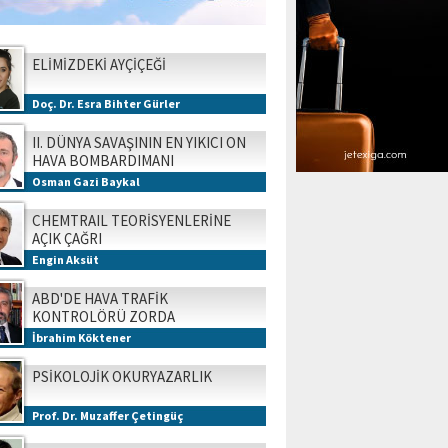
ELİMİZDEKİ AYÇİÇEĞİ
Doç. Dr. Esra Bihter Gürler
II. DÜNYA SAVAŞININ EN YIKICI ON
HAVA BOMBARDIMANI
Osman Gazi Baykal
CHEMTRAIL TEORİSYENLERİNE
AÇIK ÇAĞRI
Engin Aksüt
ABD'DE HAVA TRAFİK
KONTROLÖRÜ ZORDA
İbrahim Köktener
PSİKOLOJİK OKURYAZARLIK
Prof. Dr. Muzaffer Çetingüç