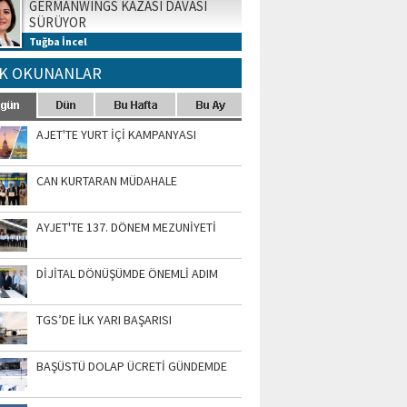
GERMANWINGS KAZASI DAVASI
SÜRÜYOR
Tuğba İncel
K OKUNANLAR
AJET'TE YURT İÇİ KAMPANYASI
CAN KURTARAN MÜDAHALE
AYJET'TE 137. DÖNEM MEZUNİYETİ
DİJİTAL DÖNÜŞÜMDE ÖNEMLİ ADIM
TGS’DE İLK YARI BAŞARISI
BAŞÜSTÜ DOLAP ÜCRETİ GÜNDEMDE