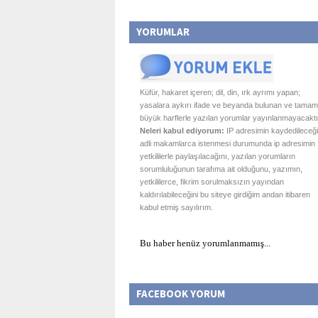
YORUMLAR
Küfür, hakaret içeren; dil, din, ırk ayrımı yapan;
yasalara aykırı ifade ve beyanda bulunan ve tamam
büyük harflerle yazılan yorumlar yayınlanmayacaktı
Neleri kabul ediyorum:
IP adresimin kaydedileceği
adli makamlarca istenmesi durumunda ip adresimin
yetkililerle paylaşılacağını, yazılan yorumların
sorumluluğunun tarafıma ait olduğunu, yazımın,
yetkililerce, fikrim sorulmaksızın yayından
kaldırılabileceğini bu siteye girdiğim andan itibaren
kabul etmiş sayılırım.
Bu haber henüz yorumlanmamış...
FACEBOOK YORUM