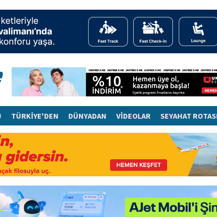
J
TÜRKİYE'DEN
DÜNYADAN
VİDEOLAR
SEYAHAT ROTAS