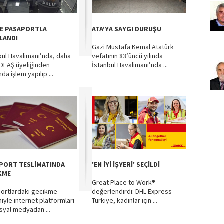
E PASAPORTLA
ATA’YA SAYGI DURUŞU
LANDI
Gazi Mustafa Kemal Atatürk
bul Havalimanı’nda, daha
vefatının 83’üncü yılında
DEAŞ üyeliğinden
İstanbul Havalimanı’nda ...
da işlem yapılıp ...
PORT TESLİMATINDA
'EN İYİ İŞYERİ' SEÇİLDİ
KME
Great Place to Work®
ortlardaki gecikme
değerlendirdi: DHL Express
iyle internet platformları
Türkiye, kadınlar için ...
syal medyadan ...