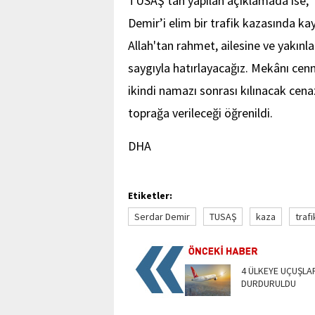
TUSAŞ'tan yapılan açıklamada ise, 
Demir’i elim bir trafik kazasında k
Allah'tan rahmet, ailesine ve yakınl
saygıyla hatırlayacağız. Mekânı cen
ikindi namazı sonrası kılınacak cen
toprağa verileceği öğrenildi.
DHA
Etiketler:
Serdar Demir
TUSAŞ
kaza
trafi
4 ÜLKEYE UÇUŞLA
DURDURULDU