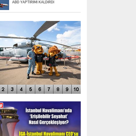
ABD YAPTIRIMI KALDIRDI
TO GALERİ
APUR AIRSHOW-2020
DEO GALERİ
LERİN AŞILDIĞI HAVALİMANI