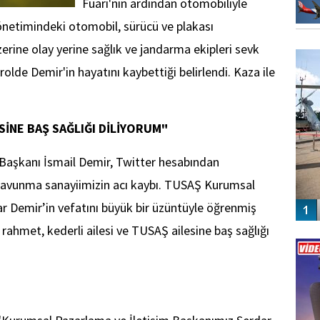
Fuarı'nın ardından otomobiliyle
önetimindeki otomobil, sürücü ve plakası
FO
erine olay yerine sağlık ve jandarma ekipleri sevk
SİNG
trolde Demir'in hayatını kaybettiği belirlendi. Kaza ile
SİNE BAŞ SAĞLIĞI DİLİYORUM"
Başkanı İsmail Demir, Twitter hesabından
"Savunma sanayiimizin acı kaybı. TUSAŞ Kurumsal
r Demir’in vefatını büyük bir üzüntüyle öğrenmiş
hmet, kederli ailesi ve TUSAŞ ailesine baş sağlığı
Vİ
ENGEL