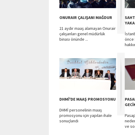
ONURAIR ÇALIŞANI MAĞDUR
SAHT
YAKA
21 aydır maaş alamayan Onurair
çalışanları genel müdürlük
İstan
binası önünde ...
önce 
hakkın
DHMİ'DE MAAŞ PROMOSYONU
PASA
GECİ
DHMİ personelinin maaş
promosyonu için yapılan ihale
Pasap
sonuçlandı
neden
ve so