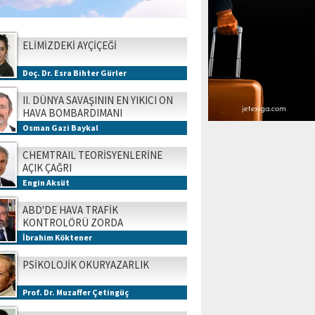
ELİMİZDEKİ AYÇİÇEĞİ
Doç. Dr. Esra Bihter Gürler
II. DÜNYA SAVAŞININ EN YIKICI ON
HAVA BOMBARDIMANI
Osman Gazi Baykal
CHEMTRAIL TEORİSYENLERİNE
AÇIK ÇAĞRI
Engin Aksüt
ABD'DE HAVA TRAFİK
KONTROLÖRÜ ZORDA
İbrahim Köktener
PSİKOLOJİK OKURYAZARLIK
Prof. Dr. Muzaffer Çetingüç