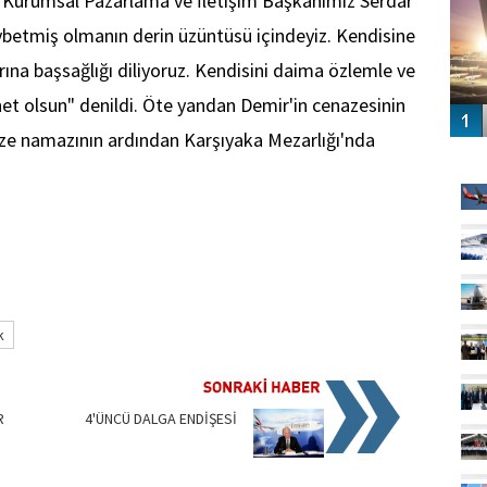
"Kurumsal Pazarlama ve İletişim Başkanımız Serdar
aybetmiş olmanın derin üzüntüsü içindeyiz. Kendisine
arına başsağlığı diliyoruz. Kendisini daima özlemle ve
net olsun" denildi. Öte yandan Demir'in cenazesinin
aze namazının ardından Karşıyaka Mezarlığı'nda
GÜ
k
R
4'ÜNCÜ DALGA ENDİŞESİ