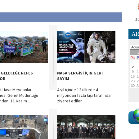
25
AR
 GELECEĞE NEFES
NASA SERGİSİ İÇİN GERİ
YOR
SAYIM
t Hava Meydanları
4 yıl içinde 12 ülkede 4
mesi Genel Müdürlüğü
milyondan fazla kişi tarafından
ndan, 11 Kasım ...
ziyaret edilen ...