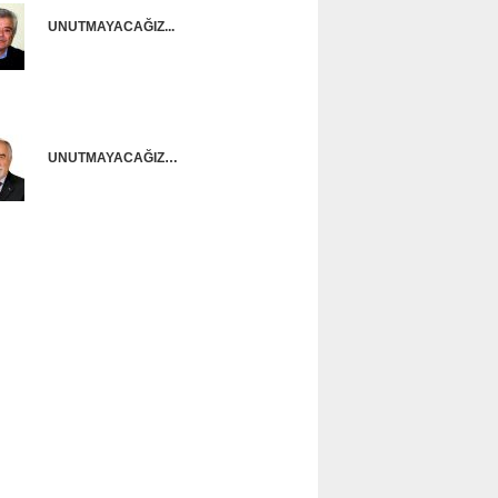
UNUTMAYACAĞIZ...
Onur Güntürkün
UNUTMAYACAĞIZ…
Ünal Başusta