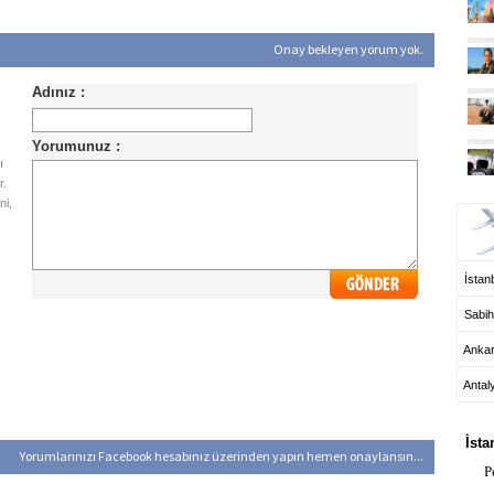
Onay bekleyen yorum yok.
ı
r.
UÇ
ni,
İstanb
Sabih
Anka
Antal
HA
İsta
Yorumlarınızı Facebook hesabınız üzerinden yapın hemen onaylansın...
P