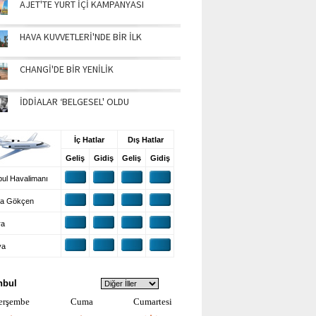
AJET'TE YURT İÇİ KAMPANYASI
HAVA KUVVETLERİ'NDE BİR İLK
CHANGİ'DE BİR YENİLİK
İDDİALAR ‘BELGESEL' OLDU
UŞ BİLGİLERİ
İç Hatlar
Dış Hatlar
Geliş
Gidiş
Geliş
Gidiş
ul Havalimanı
a Gökçen
ra
ya
VA DURUMU
nbul
erşembe
Cuma
Cumartesi