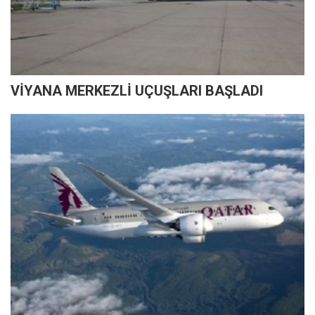
VİYANA MERKEZLİ UÇUŞLARI BAŞLADI