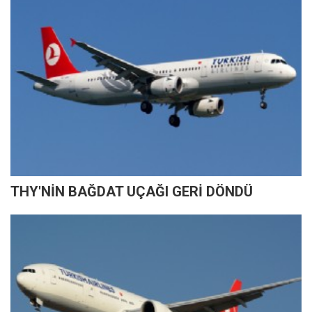
THY'NİN BAĞDAT UÇAĞI GERİ DÖNDÜ