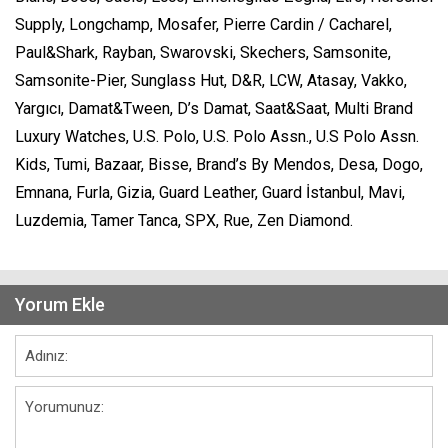
Supply, Longchamp, Mosafer, Pierre Cardin / Cacharel,
Paul&Shark, Rayban, Swarovski, Skechers, Samsonite,
Samsonite-Pier, Sunglass Hut, D&R, LCW, Atasay, Vakko,
Yargıcı, Damat&Tween, D’s Damat, Saat&Saat, Multi Brand
Luxury Watches, U.S. Polo, U.S. Polo Assn., U.S Polo Assn.
Kids, Tumi, Bazaar, Bisse, Brand’s By Mendos, Desa, Dogo,
Emnana, Furla, Gizia, Guard Leather, Guard İstanbul, Mavi,
Luzdemia, Tamer Tanca, SPX, Rue, Zen Diamond.
Yorum Ekle