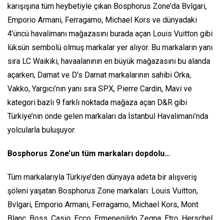
karışışına tüm heybetiyle çıkan Bosphorus Zone’da Bvlgari,
Emporio Armani, Ferragamo, Michael Kors ve dünyadaki
4’üncü havalimanı mağazasını burada açan Louis Vuitton gibi
lüksün sembolü olmuş markalar yer alıyor. Bu markaların yanı
sıra LC Waikiki, havaalanının en büyük mağazasını bu alanda
açarken, Damat ve D’s Damat markalarının sahibi Orka,
Vakko, Yargıcı’nın yanı sıra SPX, Pierre Cardin, Mavi ve
kategori bazlı 9 farklı noktada mağaza açan D&R gibi
Türkiye’nin önde gelen markaları da İstanbul Havalimanı’nda
yolcularla buluşuyor.
Bosphorus Zone’un tüm markaları dopdolu…
Tüm markalarıyla Türkiye’den dünyaya adeta bir alışveriş
şöleni yaşatan Bosphorus Zone markaları: Louis Vuitton,
Bvlgari, Emporio Armani, Ferragamo, Michael Kors, Mont
Blanc, Boss, Casio, Ecco, Ermenegildo Zegna, Etro, Herschel