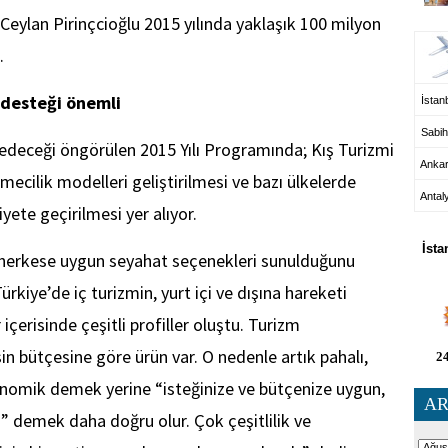
UÇ
eylan Pirinçcioğlu 2015 yılında yaklaşık 100 milyon
.
 desteği önemli
İstanb
Sabih
t edeceği öngörülen 2015 Yılı Programında; Kış Turizmi
Anka
mecilik modelleri geliştirilmesi ve bazı ülkelerde
Antal
iyete geçirilmesi yer alıyor.
HA
İsta
 herkese uygun seyahat seçenekleri sunulduğunu
Türkiye’de iç turizmin, yurt içi ve dışına hareketi
çerisinde çeşitli profiller oluştu. Turizm
in bütçesine göre ürün var. O nedenle artık pahalı,
24
onomik demek yerine “isteğinize ve bütçenize uygun,
AR
 demek daha doğru olur. Çok çeşitlilik ve