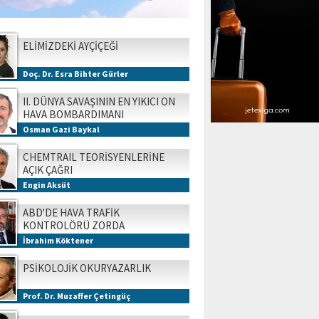
ELİMİZDEKİ AYÇİÇEĞİ
Doç. Dr. Esra Bihter Gürler
II. DÜNYA SAVAŞININ EN YIKICI ON
HAVA BOMBARDIMANI
Osman Gazi Baykal
CHEMTRAIL TEORİSYENLERİNE
AÇIK ÇAĞRI
Engin Aksüt
ABD'DE HAVA TRAFİK
KONTROLÖRÜ ZORDA
İbrahim Köktener
PSİKOLOJİK OKURYAZARLIK
Prof. Dr. Muzaffer Çetingüç