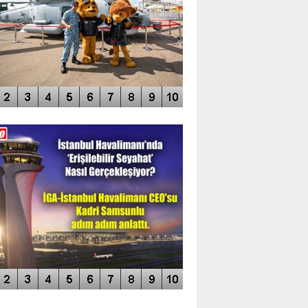
DEO GALERİ
LERİN AŞILDIĞI HAVALİMANI
NÜN MANŞETLERİ