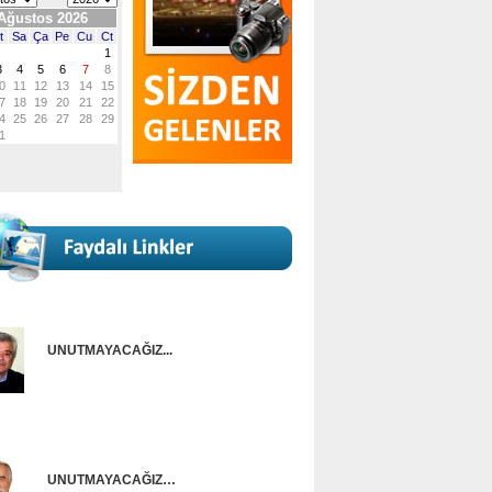
UNUTMAYACAĞIZ...
Onur Güntürkün
UNUTMAYACAĞIZ…