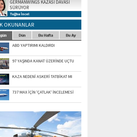
GERMANWINGS KAZASI DAVASI
SÜRÜYOR
Tuğba İncel
K OKUNANLAR
ABD YAPTIRIMI KALDIRDI
97 YAŞINDA KANAT ÜZERİNDE UÇTU
KAZA NEDENİ ASKERİ TATBİKAT MI
737 MAX İÇİN 'ÇATLAK' İNCELEMESİ
TO GALERİ
APUR AIRSHOW-2020