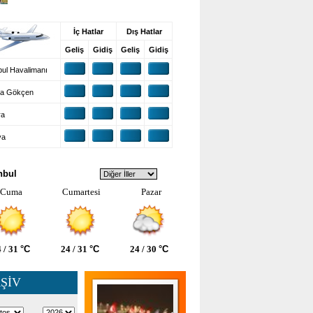
UŞ BİLGİLERİ
İç Hatlar
Dış Hatlar
Geliş
Gidiş
Geliş
Gidiş
ul Havalimanı
a Gökçen
ra
ya
VA DURUMU
nbul
Cuma
Cumartesi
Pazar
 / 31
°C
24 / 31
°C
24 / 30
°C
ŞİV