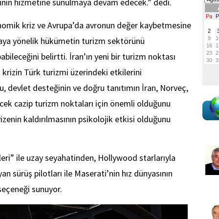
cinin hizmetine sunulmaya devam edecek.” dedi.
nomik kriz ve Avrupa’da avronun değer kaybetmesine
maya yönelik hükümetin turizm sektörünü
leceğini belirtti. İran’ın yeni bir turizm noktası
rizin Türk turizmi üzerindeki etkilerini
u, devlet desteğinin ve doğru tanıtımın İran, Norveç,
ecek cazip turizm noktaları için önemli olduğunu
izenin kaldırılmasının psikolojik etkisi olduğunu
ri” ile uzay seyahatinden, Hollywood starlarıyla
an sürüş pilotları ile Maserati’nin hız dünyasının
seçeneği sunuyor.