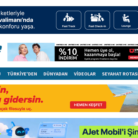
J
TÜRKİYE'DEN
DÜNYADAN
VİDEOLAR
SEYAHAT ROTAS