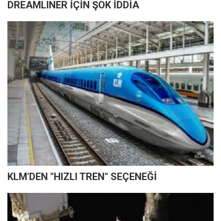
DREAMLINER İÇİN ŞOK İDDİA
KLM'DEN "HIZLI TREN" SEÇENEĞİ