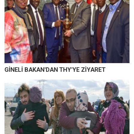
GİNELİ BAKAN'DAN THY'YE ZİYARET