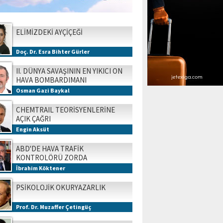
ELİMİZDEKİ AYÇİÇEĞİ
Doç. Dr. Esra Bihter Gürler
II. DÜNYA SAVAŞININ EN YIKICI ON
HAVA BOMBARDIMANI
Osman Gazi Baykal
CHEMTRAIL TEORİSYENLERİNE
AÇIK ÇAĞRI
Engin Aksüt
ABD'DE HAVA TRAFİK
KONTROLÖRÜ ZORDA
İbrahim Köktener
PSİKOLOJİK OKURYAZARLIK
Prof. Dr. Muzaffer Çetingüç