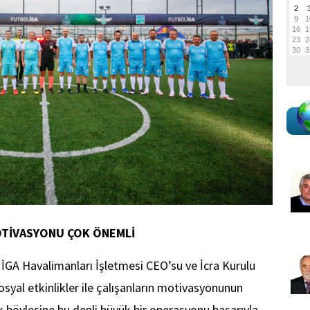
OTİVASYONU ÇOK ÖNEMLİ
İGA Havalimanları İşletmesi CEO’su ve İcra Kurulu
syal etkinlikler ile çalışanların motivasyonunun
rak böylesine bu denli büyük bir operasyonu başarıyla