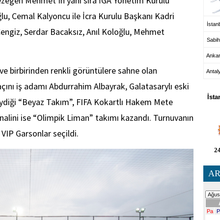
ezegen Mehmet’in yanı sıra İGA Yönetim Kurulu
lu, Cemal Kalyoncu ile İcra Kurulu Başkanı Kadri
İstanb
Cengiz, Serdar Bacaksız, Anıl Koloğlu, Mehmet
Sabih
Anka
ği ve birbirinden renkli görüntülere sahne olan
Antal
HA
açını iş adamı Abdurrahim Albayrak, Galatasarylı eski
İsta
iydiği “Beyaz Takım”, FIFA Kokartlı Hakem Mete
inalini ise “Olimpik Liman” takımı kazandı. Turnuvanın
VIP Garsonlar seçildi.
24
AR