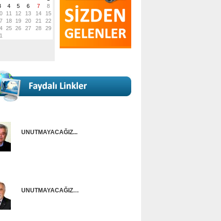
UNUTMAYACAĞIZ...
Onur Güntürkün
UNUTMAYACAĞIZ…
Ünal Başusta