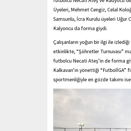
futbolcu Necati Ateş ve Radyocu G
Üyeleri, Mehmet Cengiz, Celal Koloğ
Samsunlu, İcra Kurulu üyeleri Uğur 
Kalyoncu da forma giydi.
Çalışanların yoğun bir ilgi ile izledi
etkinlikte, “Şöhretler Turnuvası” m
futbolcu Necati Ateş’in de forma g
Kalkavan’ın yönettiği “FutbolİGA” f
sportmenliğiyle en gözde takımı ise 