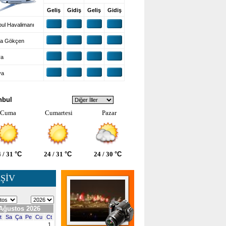
Geliş
Gidiş
Geliş
Gidiş
ul Havalimanı
a Gökçen
ra
ya
VA DURUMU
nbul
Cuma
Cumartesi
Pazar
 / 31
°C
24 / 31
°C
24 / 30
°C
ŞİV