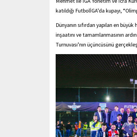
Mehmet ile İGA Yönetim ve İcra Kurulu
katıldığı FutbolİGA’da kupayı, “Olim
Dünyanın sıfırdan yapılan en büyük h
inşaatını ve tamamlanmasının ardınd
Turnuvası’nın üçüncüsünü gerçekleşt