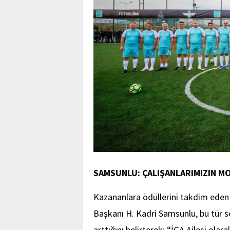
SAMSUNLU: ÇALIŞANLARIMIZIN M
Kazananlara ödüllerini takdim eden 
Başkanı H. Kadri Samsunlu, bu tür so
arttığını belirterek; “İGA Ailesi ola