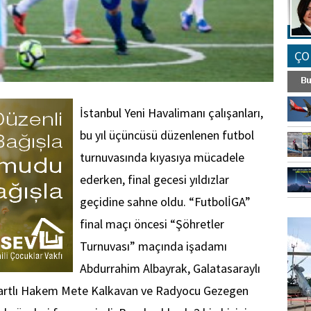
ÇO
İstanbul Yeni Havalimanı çalışanları,
bu yıl üçüncüsü düzenlenen futbol
turnuvasında kıyasıya mücadele
ederken, final gecesi yıldızlar
geçidine sahne oldu. “FutbolİGA”
FO
final maçı öncesi “Şöhretler
SİNG
Turnuvası” maçında işadamı
Abdurrahim Albayrak, Galatasaraylı
okartlı Hakem Mete Kalkavan ve Radyocu Gezegen