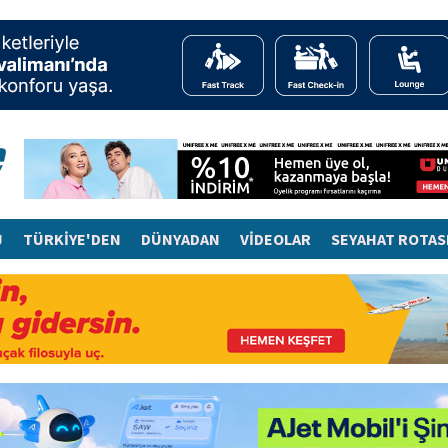
J
TÜRKİYE'DEN
DÜNYADAN
VİDEOLAR
SEYAHAT ROTAS