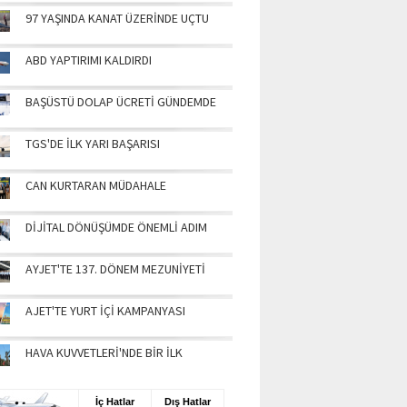
97 YAŞINDA KANAT ÜZERİNDE UÇTU
ABD YAPTIRIMI KALDIRDI
BAŞÜSTÜ DOLAP ÜCRETİ GÜNDEMDE
TGS'DE İLK YARI BAŞARISI
CAN KURTARAN MÜDAHALE
DİJİTAL DÖNÜŞÜMDE ÖNEMLİ ADIM
AYJET'TE 137. DÖNEM MEZUNİYETİ
AJET'TE YURT İÇİ KAMPANYASI
HAVA KUVVETLERİ'NDE BİR İLK
UŞ BİLGİLERİ
İç Hatlar
Dış Hatlar