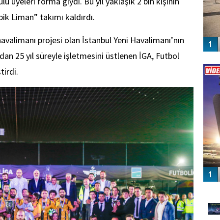
 üyeleri forma giydi. Bu yıl yaklaşık 2 bin kişinin
pik Liman” takımı kaldırdı.
avalimanı projesi olan İstanbul Yeni Havalimanı’nın
an 25 yıl süreyle işletmesini üstlenen İGA, Futbol
Vİ
ENGEL
irdi.
GÜ