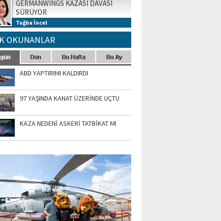
GERMANWINGS KAZASI DAVASI
SÜRÜYOR
Tuğba İncel
K OKUNANLAR
ABD YAPTIRIMI KALDIRDI
97 YAŞINDA KANAT ÜZERİNDE UÇTU
KAZA NEDENİ ASKERİ TATBİKAT MI
TO GALERİ
APUR AIRSHOW-2020