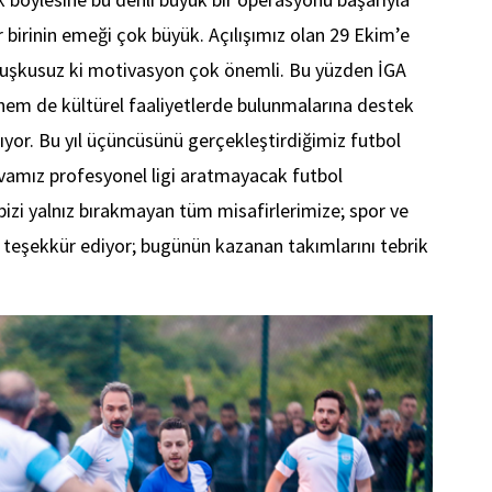
r birinin emeği çok büyük. Açılışımız olan 29 Ekim’e
 kuşkusuz ki motivasyon çok önemli. Bu yüzden İGA
 hem de kültürel faaliyetlerde bulunmalarına destek
ıyor. Bu yıl üçüncüsünü gerçekleştirdiğimiz futbol
nuvamız profesyonel ligi aratmayacak futbol
zi yalnız bırakmayan tüm misafirlerimize; spor ve
 teşekkür ediyor; bugünün kazanan takımlarını tebrik