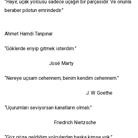
“Hayır, uçak yolcusu sadece uçağın bir parçasıdır. Ve onunla
beraber pilotun emrindedir.”
Ahmet Hamdi Tanpınar
“Göklerde eriyip gitmek isterdim.”
José Marty
“Nereye uçsam cehennem; benim kendim cehennem.”
J. W. Goethe
“Uçurumları seviyorsan kanatların olmalı.”
Friedrich Nietzsche
“Göz göze geldiğim yolculardan başka kimse yok.”