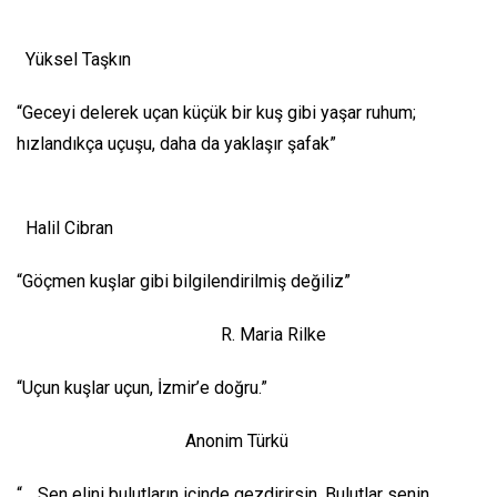
Yüksel Taşkın
“Geceyi delerek uçan küçük bir kuş gibi yaşar ruhum;
hızlandıkça uçuşu, daha da yaklaşır şafak”
Halil Cibran
“Göçmen kuşlar gibi bilgilendirilmiş değiliz”
R. Maria Rilke
“Uçun kuşlar uçun, İzmir’e doğru.”
Anonim Türkü
“… Sen elini bulutların içinde gezdirirsin. Bulutlar senin