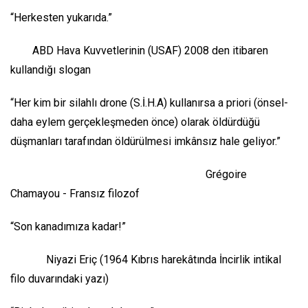
“Herkesten yukarıda.”
ABD Hava Kuvvetlerinin (USAF) 2008 den itibaren
kullandığı slogan
“Her kim bir silahlı drone (S.İ.H.A) kullanırsa
a priori
(önsel-
daha eylem gerçekleşmeden önce
) olarak öldürdüğü
düşmanları tarafından öldürülmesi imkânsız hale geliyor.”
Grégoire
Chamayou - Fransız filozof
“Son kanadımıza kadar!”
Niyazi Eriç (1964 Kıbrıs harekâtında İncirlik intikal
filo duvarındaki yazı)