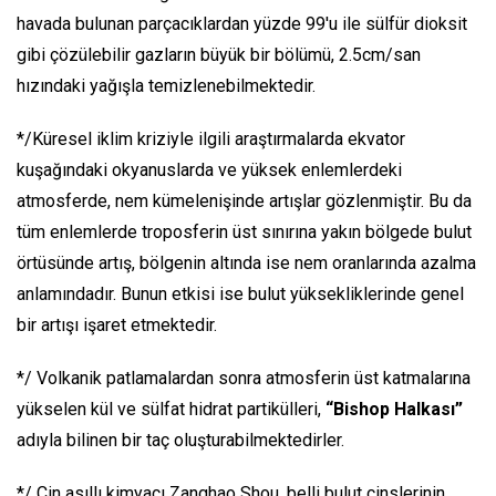
havada bulunan parçacıklardan yüzde 99'u ile sülfür dioksit
gibi çözülebilir gazların büyük bir bölümü, 2.5cm/san
hızındaki yağışla temizlenebilmektedir.
*/Küresel iklim kriziyle ilgili araştırmalarda ekvator
kuşağındaki okyanuslarda ve yüksek enlemlerdeki
atmosferde, nem kümelenişinde artışlar gözlenmiştir. Bu da
tüm enlemlerde troposferin üst sınırına yakın bölgede bulut
örtüsünde artış, bölgenin altında ise nem oranlarında azalma
anlamındadır. Bunun etkisi ise bulut yüksekliklerinde genel
bir artışı işaret etmektedir.
*/ Volkanik patlamalardan sonra atmosferin üst katmalarına
yükselen kül ve sülfat hidrat partikülleri,
“Bishop Halkası”
adıyla bilinen bir taç oluşturabilmektedirler.
*/ Çin asıllı kimyacı Zanghao Shou, belli bulut cinslerinin