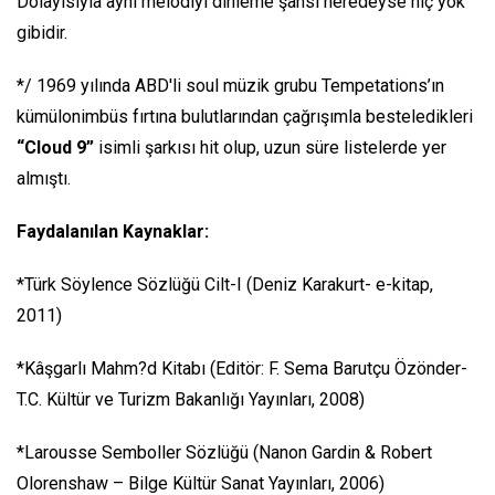
Dolayısıyla aynı melodiyi dinleme şansı neredeyse hiç yok
gibidir.
*/ 1969 yılında ABD'li soul müzik grubu Tempetations’ın
kümülonimbüs fırtına bulutlarından çağrışımla besteledikleri
“Cloud 9”
isimli şarkısı hit olup, uzun süre listelerde yer
almıştı.
Faydalanılan Kaynaklar:
*Türk Söylence Sözlüğü Cilt-I (Deniz Karakurt- e-kitap,
2011)
*Kâşgarlı Mahm?d Kitabı (Editör: F. Sema Barutçu Özönder-
T.C. Kültür ve Turizm Bakanlığı Yayınları, 2008)
*Larousse Semboller Sözlüğü (Nanon Gardin & Robert
Olorenshaw – Bilge Kültür Sanat Yayınları, 2006)