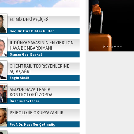
ELİMİZDEKİ AYÇİÇEĞİ
Doç. Dr. Esra Bihter Gürler
II. DÜNYA SAVAŞININ EN YIKICI ON
HAVA BOMBARDIMANI
Osman Gazi Baykal
CHEMTRAIL TEORİSYENLERİNE
AÇIK ÇAĞRI
Engin Aksüt
ABD'DE HAVA TRAFİK
KONTROLÖRÜ ZORDA
İbrahim Köktener
PSİKOLOJİK OKURYAZARLIK
Prof. Dr. Muzaffer Çetingüç