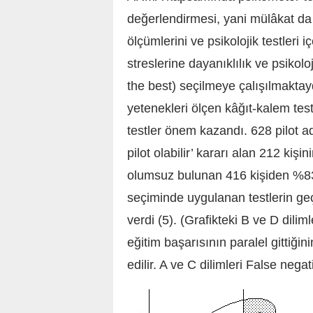
değerlendirmesi, yani mülâkat da
ölçümlerini ve psikolojik testler
streslerine dayanıklılık ve psikol
the best)
seçilmeye çalışılmaktayd
yetenekleri ölçen kâğıt-kalem testl
testler önem kazandı. 628 pilot ad
pilot olabilir’ kararı alan 212 kişi
olumsuz bulunan 416 kişiden %83’
seçiminde uygulanan testlerin geç
verdi (5). (Grafikteki B ve D dilim
eğitim başarısının paralel gittiği
edilir. A ve C dilimleri
False negat