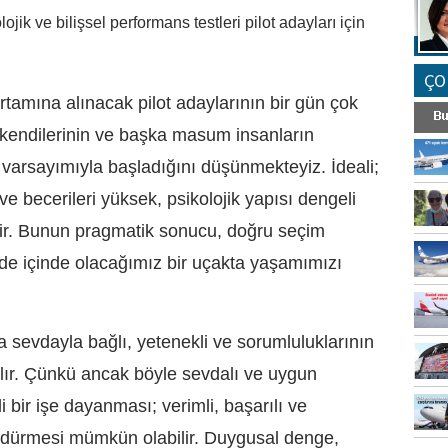
jik ve bilişsel performans testleri pilot adayları için
ÇO
rtamına alınacak pilot adaylarının bir gün çok
, ‘kendilerinin ve başka masum insanların
’ varsayımıyla başladığını düşünmekteyiz. İdeali;
k ve becerileri yüksek, psikolojik yapısı dengeli
dir. Bunun pragmatik sonucu, doğru seçim
m de içinde olacağımız bir uçakta yaşamımızı
a sevdayla bağlı, yetenekli ve sorumluluklarının
şılır. Çünkü ancak böyle sevdalı ve uygun
li bir işe dayanması; verimli, başarılı ve
rdürmesi mümkün olabilir. Duygusal denge,