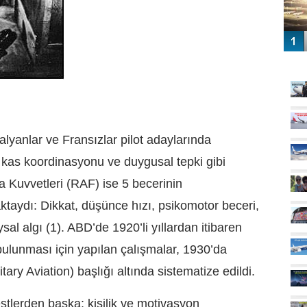
GÜ
lyanlar ve Fransızlar pilot adaylarında
 kas koordinasyonu ve duygusal tepki gibi
a Kuvvetleri (RAF) ise 5 becerinin
ktaydı: Dikkat, düşünce hızı, psikomotor beceri,
al algı (1). ABD’de 1920’li yıllardan itibaren
 bulunması için yapılan çalışmalar, 1930’da
itary Aviation)
başlığı altında sistematize edildi.
lerden başka; kişilik ve motivasyon