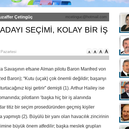
uzaffer Çetingüç
mcetinguc@hotmail.com
 ADAYI SEÇİMİ, KOLAY BİR İŞ
 Pazartesi
ya Savaşının efsane Alman pilotu Baron Manfred von
ed Baron); “Kutu (uçak) çok önemli değildir; başarıyı
urtacağınız kişi getirir” demişti (1). Arthur Hailey ise
manında; pilotların ‘başka hiç bir iş alanında
ar titiz bir seçim prosedüründen geçmiş kişiler
yapmıştı (2). Büyülü bir yanı olan havacılık zincirinin
eçimine büyük önem atfedilir; başka meslek grupları