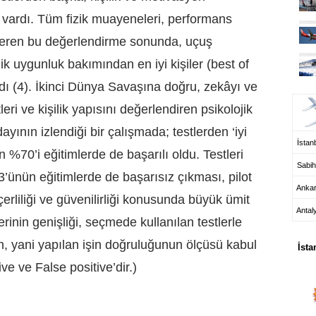
 vardı. Tüm fizik muayeneleri, performans
i içeren bu değerlendirme sonunda, uçuş
ojik uygunluk bakımından en iyi kişiler
(best of
UÇ
ı (4). İkinci Dünya Savaşına doğru, zekâyı ve
eri ve kişilik yapısını değerlendiren psikolojik
ayının izlendiği bir çalışmada; testlerden ‘iyi
İstanb
nin %70’i eğitimlerde de başarılı oldu. Testleri
Sabih
ünün eğitimlerde de başarısız çıkması, pilot
Anka
erliliği ve güvenilirliği konusunda büyük ümit
Antal
lerinin genişliği, seçmede kullanılan testlerle
HA
nin, yani yapılan işin doğruluğunun ölçüsü kabul
İsta
ive
ve
False positive
’dir.)