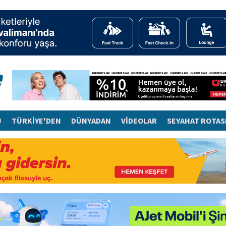
J
TÜRKİYE'DEN
DÜNYADAN
VİDEOLAR
SEYAHAT ROTAS