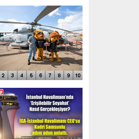
TO GALERİ
APUR AIRSHOW-2020
DEO GALERİ
LERİN AŞILDIĞI HAVALİMANI