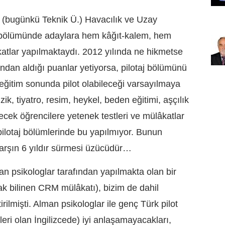
n (bugünkü Teknik Ü.) Havacılık ve Uzay
taj bölümünde adaylara hem kâğıt-kalem, hem
katlar yapılmaktaydı. 2012 yılında ne hikmetse
vından aldığı puanlar yetiyorsa, pilotaj bölümünü
r eğitim sonunda pilot olabileceği varsayılmaya
ik, tiyatro, resim, heykel, beden eğitimi, aşçılık
recek öğrencilere yetenek testleri ve mülâkatlar
lotaj bölümlerinde bu yapılmıyor. Bunun
arşın 6 yıldır sürmesi üzücüdür…
 psikologlar tarafından yapılmakta olan bir
k bilinen CRM mülâkatı), bizim de dahil
rilmişti. Alman psikologlar ile genç Türk pilot
illeri olan İngilizcede) iyi anlaşamayacakları,