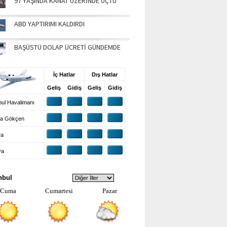
97 YAŞINDA KANAT ÜZERİNDE UÇTU
ABD YAPTIRIMI KALDIRDI
BAŞÜSTÜ DOLAP ÜCRETİ GÜNDEMDE
UŞ BİLGİLERİ
İç Hatlar
Dış Hatlar
Geliş
Gidiş
Geliş
Gidiş
ul Havalimanı
a Gökçen
ra
ya
VA DURUMU
nbul
Cuma
Cumartesi
Pazar