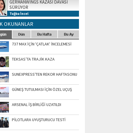
GERMANWINGS KAZASI DAVASI
SÜRÜYOR
Tuğba İncel
K OKUNANLAR
737 MAX İÇİN 'ÇATLAK' İNCELEMESİ
TEKSAS’TA TRAJİK KAZA
SUNEXPRESS'TEN REKOR HAFTASONU
GÜNEŞ TUTULMASI İÇİN ÖZEL UÇUŞ
ARSENAL İŞ BİRLİĞİ UZATILDI
PİLOTLARA UYUŞTURUCU TESTİ