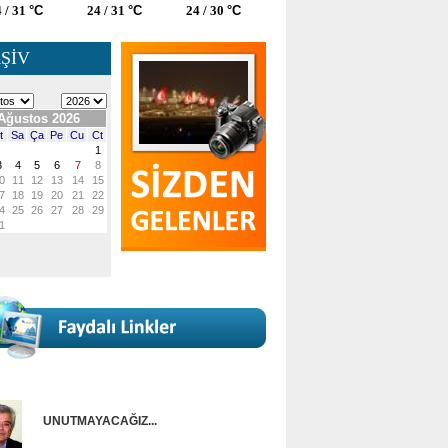
 / 31
°C
24 / 31
°C
24 / 30
°C
ŞİV
UNUTMAYACAĞIZ...