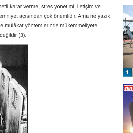
FO
tli karar verme, stres yönetimi, iletişim ve
SİNG
ve emniyet açısından çok önemlidir. Ama ne yazık
t ve mülâkat yöntemlerinde mükemmeliyete
değildir (3).
Vİ
ENGEL