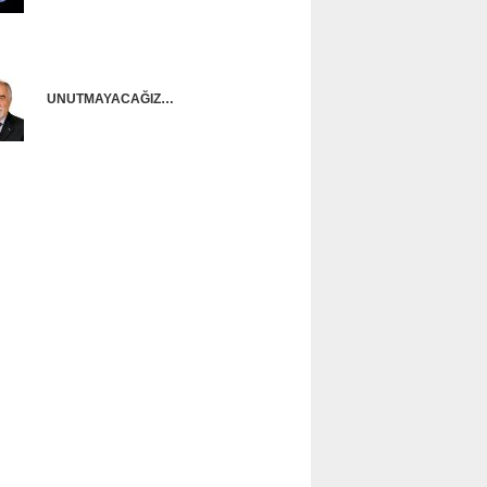
Onur Güntürkün
UNUTMAYACAĞIZ…
Ünal Başusta