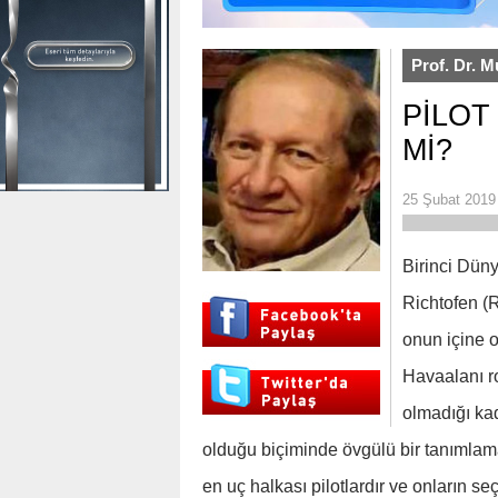
Prof. Dr. M
PİLOT
Mİ?
25 Şubat 2019
Birinci Dün
Richtofen (R
onun içine ot
Havaalanı ro
olmadığı kad
olduğu biçiminde övgülü bir tanımlama 
en uç halkası pilotlardır ve onların s