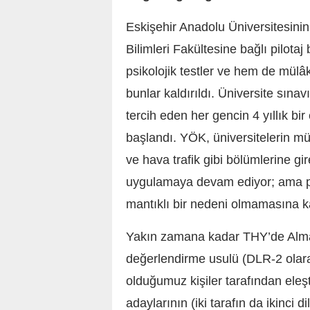
Eskişehir Anadolu Üniversitesini
Bilimleri Fakültesine bağlı pilo
psikolojik testler ve hem de mülâ
bunlar kaldırıldı. Üniversite sına
tercih eden her gencin 4 yıllık bi
başlandı. YÖK, üniversitelerin müz
ve hava trafik gibi bölümlerine gi
uygulamaya devam ediyor; ama pi
mantıklı bir nedeni olmamasına k
Yakın zamana kadar THY’de Alman
değerlendirme usulü (DLR-2 olara
olduğumuz kişiler tarafından eleşti
adaylarının (iki tarafın da ikinci d