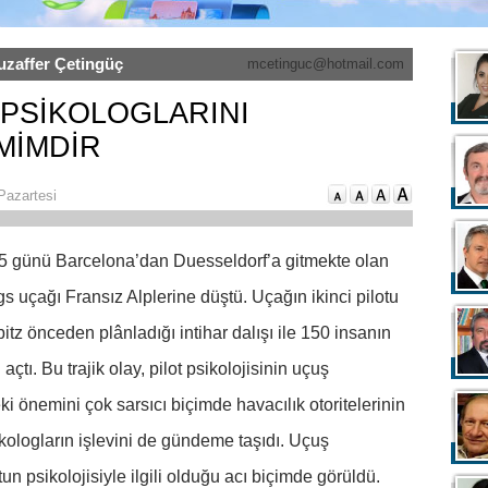
uzaffer Çetingüç
mcetinguc@hotmail.com
PSİKOLOGLARINI
MİMDİR
Pazartesi
5 günü Barcelona’dan Duesseldorf’a gitmekte olan
 uçağı Fransız Alplerine düştü. Uçağın ikinci pilotu
tz önceden plânladığı intihar dalışı ile 150 insanın
çtı. Bu trajik olay, pilot psikolojisinin uçuş
i önemini çok sarsıcı biçimde havacılık otoritelerinin
sikologların işlevini de gündeme taşıdı. Uçuş
n psikolojisiyle ilgili olduğu acı biçimde görüldü.