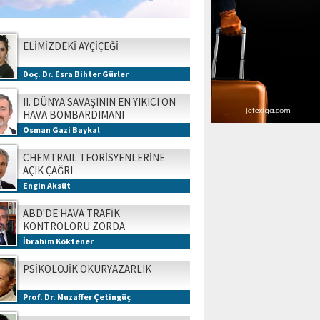
ELİMİZDEKİ AYÇİÇEĞİ
Doç. Dr. Esra Bihter Gürler
II. DÜNYA SAVAŞININ EN YIKICI ON
HAVA BOMBARDIMANI
Osman Gazi Baykal
CHEMTRAIL TEORİSYENLERİNE
AÇIK ÇAĞRI
Engin Aksüt
ABD'DE HAVA TRAFİK
KONTROLÖRÜ ZORDA
İbrahim Köktener
PSİKOLOJİK OKURYAZARLIK
Prof. Dr. Muzaffer Çetingüç