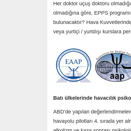
Her doktor uçuş doktoru olmadığı 
olmadığına göre, EPPS programınd
bulunacaktır? Hava Kuvvetlerinde
veya yurtiçi / yurtdışı kurslara p
Batı ülkelerinde havacılık psik
ABD’de yapılan değerlendirmelerd
havayolu pilotları 4. sırada yer 
alkolizm ve kaza sonrası psikolo