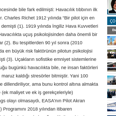
sinde bile fark edilmişti: Havacılık tıbbının ilk
r. Charles Richet 1912 yılında “Bir pilot için en
ÇO
r” demişti (1). 1919 yılında İngiliz Hava Kuvvetleri
Havacılıkta uçuş psikolojisinden daha önemli bir
ar (2). Bu tespitlerden 90 yıl sonra (2010
da en büyük risk faktörünün pilotun psikolojisi
ti (3). Uçakların sofistike emniyet sistemlerine
uğu bugünkü havacılıkta bile, ne insan faktörleri
 maruz kaldığı stresörler bitmiştir. Yani 100
e dillendiriliyor, ama bunu kontrol altına almakta
le (ek maliyet ve ek iş gerekçeleriyle)
s olayı olmasaydı, EASA’nın Pilot Akran
 Programını 2018 yılından itibaren