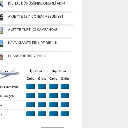
DİJİTAL DÖNÜŞÜMDE ÖNEMLİ ADIM
AYJET'TE 137. DÖNEM MEZUNİYETİ
AJET'TE YURT İÇİ KAMPANYASI
HAVA KUVVETLERİ'NDE BİR İLK
CHANGİ'DE BİR YENİLİK
UŞ BİLGİLERİ
İç Hatlar
Dış Hatlar
Geliş
Gidiş
Geliş
Gidiş
ul Havalimanı
a Gökçen
ra
ya
VA DURUMU