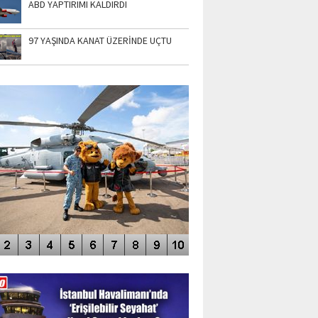
ABD YAPTIRIMI KALDIRDI
97 YAŞINDA KANAT ÜZERİNDE UÇTU
TO GALERİ
APUR AIRSHOW-2020
DEO GALERİ
LERİN AŞILDIĞI HAVALİMANI