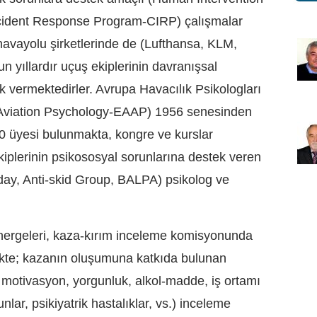
ncident Response Program-CIRP) çalışmalar
havayolu şirketlerinde de (Lufthansa, KLM,
un yıllardır uçuş ekiplerinin davranışsal
k vermektedirler. Avrupa Havacılık Psikologları
r Aviation Psychology-EAAP) 1956 senesinden
80 üyesi bulunmakta, kongre ve kurslar
kiplerinin psikososyal sorunlarına destek veren
yday, Anti-skid Group, BALPA) psikolog ve
yönergeleri, kaza-kırım inceleme komisyonunda
ekte; kazanın oluşumuna katkıda bulunan
, motivasyon, yorgunluk, alkol-madde, iş ortamı
lar, psikiyatrik hastalıklar, vs.) inceleme