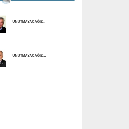
UNUTMAYACAĞIZ...
Onur Güntürkün
UNUTMAYACAĞIZ…
Ünal Başusta