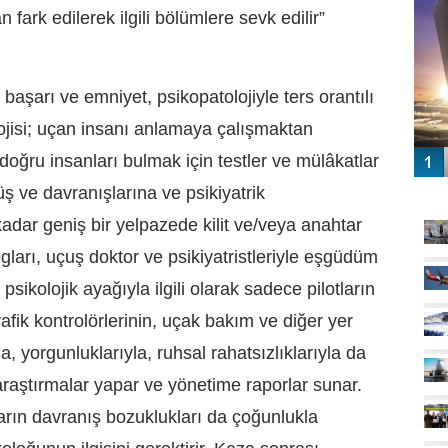
an fark edilerek ilgili bölümlere sevk edilir”
başarı ve emniyet, psikopatolojiyle ters orantılı
olojisi; uçan insanı anlamaya çalışmaktan
oğru insanları bulmak için testler ve mülâkatlar
GÜ
ş ve davranışlarına ve psikiyatrik
dar geniş bir yelpazede kilit ve/veya anahtar
ogları, uçuş doktor ve psikiyatristleriyle eşgüdüm
psikolojik ayağıyla ilgili olarak sadece pilotların
rafik kontrolörlerinin, uçak bakım ve diğer yer
a, yorgunluklarıyla, ruhsal rahatsızlıklarıyla da
 araştırmalar yapar ve yönetime raporlar sunar.
rın davranış bozuklukları da çoğunlukla