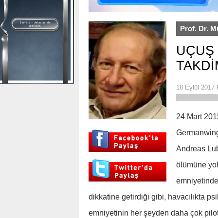
Prof. Dr. M
UÇUŞ 
TAKDİ
18 Eylül 2017 
24 Mart 201
Germanwings
Andreas Lubi
ölümüne yol a
emniyetindek
dikkatine getirdiği gibi, havacılıkta p
emniyetinin her şeyden daha çok pilotu