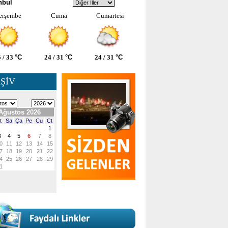
nbul
erşembe
Cuma
Cumartesi
 / 33
°C
24 / 31
°C
24 / 31
°C
ŞİV