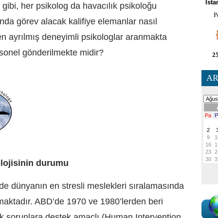
İsta
gibi, her psikolog da havacılık psikoloğu
P
a görev alacak kalifiye elemanlar nasıl
n ayrılmış deneyimli psikologlar aranmakta
ersonel gönderilmekte midir?
25
AR
olojisinin durumu
e dünyanın en stresli meslekleri sıralamasında
almaktadır. ABD’de 1970 ve 1980’lerden beri
jik sorunlara destek amaçlı (Human Intervention