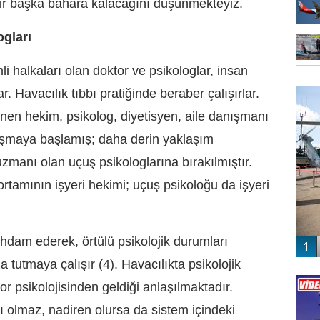
ir başka bahara kalacağını düşünmekteyiz.
ogları
i halkaları olan doktor ve psikologlar, insan
FO
SİNG
 Havacılık tıbbı pratiğinde beraber çalışırlar.
nen hekim, psikolog, diyetisyen, aile danışmanı
yrışmaya başlamış; daha derin yaklaşım
 uzmanı olan uçuş psikologlarına bırakılmıştır.
tamının işyeri hekimi; uçuş psikoloğu da işyeri
tihdam ederek, örtülü psikolojik durumları
da tutmaya çalışır (4). Havacılıkta psikolojik
Vİ
ENGEL
r psikolojisinden geldiği anlaşılmaktadır.
arı olmaz, nadiren olursa da sistem içindeki