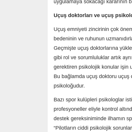
uygulamaya sokacağı kararının b
Uçuş doktorları ve uçuş psikol
Uçuş emniyeti zincirinin çok öneml
bedeninin ve ruhunun uzmanıdırlar.
Geçmişte uçuş doktorlarına yükle
gibi rol ve sorumluluklar artık a
gerektiren psikolojik konular işin
Bu bağlamda uçuş doktoru uçuş or
psikoloğudur.
Bazı spor kulüpleri psikologlar is
profesyoneller eliyle kontrol altın
destek gereksiniminde ilhamın spo
“Pilotların ciddi psikolojik sorunl