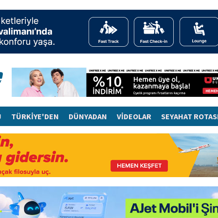
J
TÜRKİYE'DEN
DÜNYADAN
VİDEOLAR
SEYAHAT ROTAS