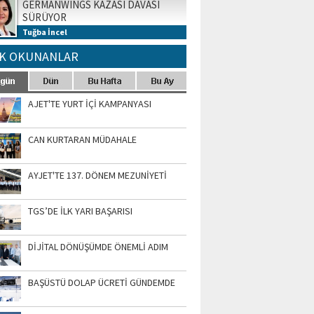
GERMANWINGS KAZASI DAVASI
SÜRÜYOR
Tuğba İncel
K OKUNANLAR
AJET'TE YURT İÇİ KAMPANYASI
CAN KURTARAN MÜDAHALE
AYJET'TE 137. DÖNEM MEZUNİYETİ
TGS’DE İLK YARI BAŞARISI
DİJİTAL DÖNÜŞÜMDE ÖNEMLİ ADIM
BAŞÜSTÜ DOLAP ÜCRETİ GÜNDEMDE