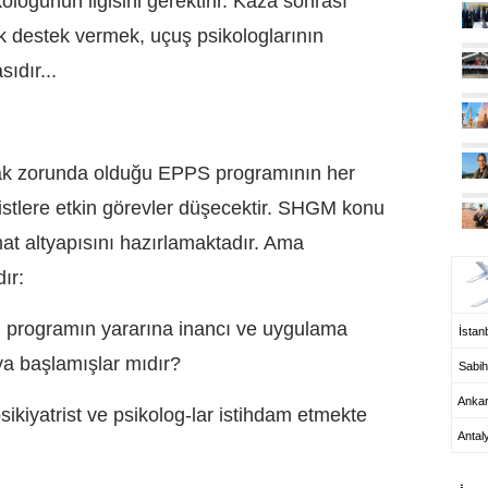
ikoloğunun ilgisini gerektirir. Kaza sonrası
k destek vermek, uçuş psikologlarının
ıdır...
k zorunda olduğu EPPS programının her
istlere etkin görevler düşecektir. SHGM konu
mat altyapısını hazırlamaktadır. Ama
UÇ
ır:
u programın yararına inancı ve uygulama
İstanb
aya başlamışlar mıdır?
Sabih
Anka
sikiyatrist ve psikolog-lar istihdam etmekte
Antal
HA