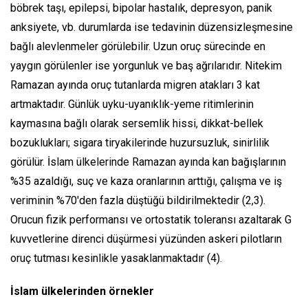
böbrek taşı, epilepsi, bipolar hastalık, depresyon, panik
anksiyete, vb. durumlarda ise tedavinin düzensizleşmesine
bağlı alevlenmeler görülebilir. Uzun oruç sürecinde en
yaygın görülenler ise yorgunluk ve baş ağrılarıdır. Nitekim
Ramazan ayında oruç tutanlarda migren atakları 3 kat
artmaktadır. Günlük uyku-uyanıklık-yeme ritimlerinin
kaymasına bağlı olarak sersemlik hissi, dikkat-bellek
bozuklukları; sigara tiryakilerinde huzursuzluk, sinirlilik
görülür. İslam ülkelerinde Ramazan ayında kan bağışlarının
%35 azaldığı, suç ve kaza oranlarının arttığı, çalışma ve iş
veriminin %70'den fazla düştüğü bildirilmektedir (2,3).
Orucun fizik performansı ve ortostatik toleransı azaltarak G
kuvvetlerine direnci düşürmesi yüzünden askeri pilotların
oruç tutması kesinlikle yasaklanmaktadır (4).
İslam ülkelerinden örnekler