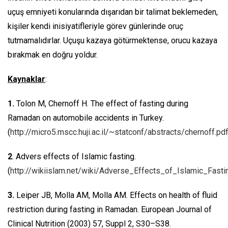
uçuş emniyeti konularında dışarıdan bir talimat beklemeden,
kişiler kendi inisiyatifleriyle görev günlerinde oruç
tutmamalıdırlar. Uçuşu kazaya götürmektense, orucu kazaya
bırakmak en doğru yoldur.
Kaynaklar
:
1.
Tolon M, Chernoff H. The effect of fasting during
Ramadan on automobile accidents in Turkey.
(
http://micro5.mscc.huji.ac.il/~statconf/abstracts/chernoff.pd
2
. Advers effects of Islamic fasting.
(
http://wikiislam.net/wiki/Adverse_Effects_of_Islamic_Fasti
3.
Leiper JB, Molla AM, Molla AM. Effects on health of fluid
restriction during fasting in Ramadan. European Journal of
Clinical Nutrition (2003) 57, Suppl 2, S30–S38.