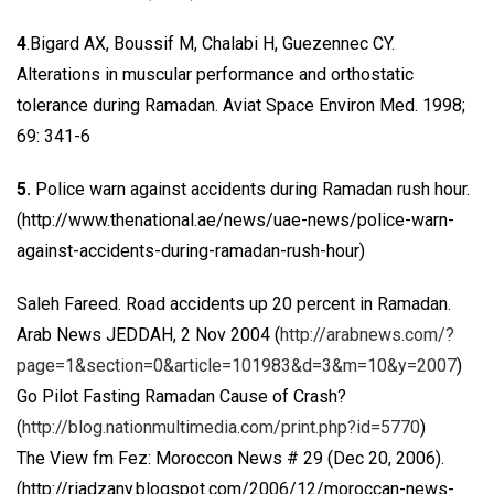
4
.Bigard AX, Boussif M, Chalabi H, Guezennec CY.
Alterations in muscular performance and orthostatic
tolerance during Ramadan. Aviat Space Environ Med. 1998;
69: 341-6
5.
Police warn against accidents during Ramadan rush hour.
(http://www.thenational.ae/news/uae-news/police-warn-
against-accidents-during-ramadan-rush-hour)
Saleh Fareed. Road accidents up 20 percent in Ramadan.
Arab News JEDDAH, 2 Nov 2004 (
http://arabnews.com/?
page=1&section=0&article=101983&d=3&m=10&y=2007
)
Go Pilot Fasting Ramadan Cause of Crash?
(
http://blog.nationmultimedia.com/print.php?id=5770
)
The View fm Fez: Moroccon News # 29 (Dec 20, 2006).
(http://riadzany.blogspot.com/2006/12/moroccan-news-