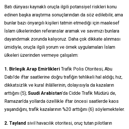
Batı dünyası kaynaklı oruçla ilgili potansiyel riskleri konu
edinen başka araştırma sonuçlarından da söz edilebilir, ama
bunlar bazı önyargılı kişileri tatmin etmediği için maalesef
İslam ülkelerinden referanslar aramak ve savımızı bunlara
dayandırmak zorunda kalıyoruz. Daha çok dikkate alınması
ümidiyle, oruçla ilgili yorum ve örnek uygulamaları İslam
ülkeleri üzerinden vermeye çalışalım:
1. Birleşik Arap Emirlikleri
Trafik Polis Otoritesi, Abu
Dabi'de iftar saatlerine doğru trafiğin tehlikeli hal aldığı; hız,
dikkatsizlik ve kural ihlâllerinin, dolayısıyla da kazaların
arttığını (5);
Suudi Arabistan
’da Cidde Trafik Müdürü de,
Ramazan’da yollarda özellikle iftar öncesi saatlerde kaos
yaşandığını, trafik kazalarının %20 arttığını (6) söylemekteler.
2. Tayland
sivil havacılık otoritesi, oruç tutan pilotların