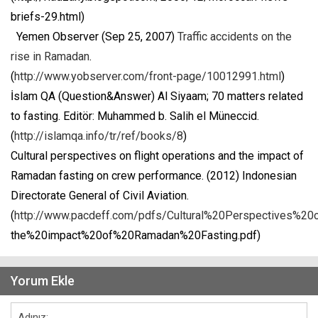
briefs-29.html)
Yemen Observer (Sep 25, 2007)
Traffic accidents on the
rise in Ramadan
.
(
http://www.yobserver.com/front-page/10012991.html
)
İslam QA (Question&Answer) Al Siyaam; 70 matters related
to fasting. Editör: Muhammed b. Salih el Müneccid.
(
http://islamqa.info/tr/ref/books/8
)
Cultural perspectives on flight operations and the impact of
Ramadan fasting on crew performance. (2012) Indonesian
Directorate General of Civil Aviation.
(
http://www.pacdeff.com/pdfs/Cultural%20Perspectives%2
the%20impact%20of%20Ramadan%20Fasting.pdf)
Yorum Ekle