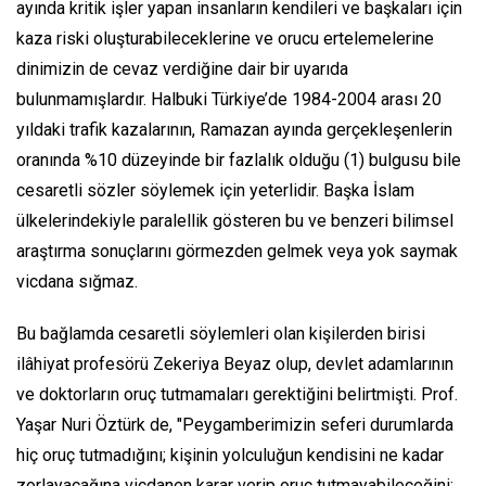
ayında kritik işler yapan insanların kendileri ve başkaları için
kaza riski oluşturabileceklerine ve orucu ertelemelerine
dinimizin de cevaz verdiğine dair bir uyarıda
bulunmamışlardır. Halbuki Türkiye’de 1984-2004 arası 20
yıldaki trafik kazalarının, Ramazan ayında gerçekleşenlerin
oranında %10 düzeyinde bir fazlalık olduğu (1) bulgusu bile
cesaretli sözler söylemek için yeterlidir. Başka İslam
ülkelerindekiyle paralellik gösteren bu ve benzeri bilimsel
araştırma sonuçlarını görmezden gelmek veya yok saymak
vicdana sığmaz.
Bu bağlamda cesaretli söylemleri olan kişilerden birisi
ilâhiyat profesörü Zekeriya Beyaz olup, devlet adamlarının
ve doktorların oruç tutmamaları gerektiğini belirtmişti. Prof.
Yaşar Nuri Öztürk de, "
Peygamberimizin seferi durumlarda
hiç oruç tutmadığını; kişinin yolculuğun kendisini ne kadar
zorlayacağına vicdanen karar verip oruç tutmayabileceğini;