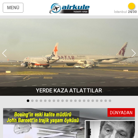
MENÜ
İstanbul
24/30
YERDE KAZA ATLATTILAR
DÜNYADAN