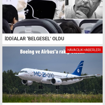
İDDİALAR ‘BELGESEL' OLDU
HAVACILIK HABERLERİ