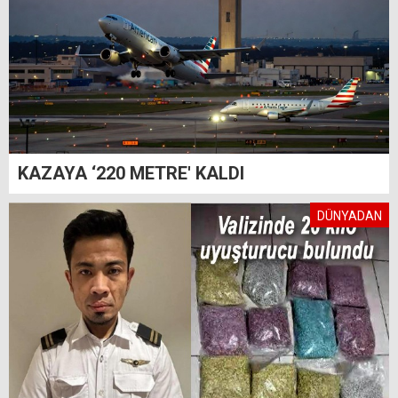
KAZAYA ‘220 METRE' KALDI
DÜNYADAN