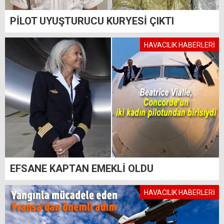
PİLOT UYUŞTURUCU KURYESİ ÇIKTI
HAVACILIK HABERLERİ
EFSANE KAPTAN EMEKLİ OLDU
HAVACILIK HABERLERİ