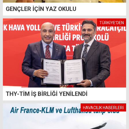
GENÇLER İÇİN YAZ OKULU
TÜRKİYE'DEN
THY-TİM İŞ BİRLİĞİ YENİLENDİ
HAVACILIK HABERLERİ