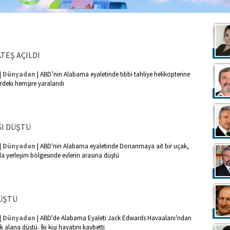
TEŞ AÇILDI
|
|
Dünyadan
ABD’nin Alabama eyaletinde tıbbi tahliye helikopterine
erdeki hemşire yaralandı
I DÜŞTÜ
|
|
Dünyadan
ABD'nin Alabama eyaletinde Donanmaya ait bir uçak,
da yerleşim bölgesinde evlerin arasına düştü
ÜŞTÜ
|
|
Dünyadan
ABD'de Alabama Eyaleti Jack Edwards Havaalanı'ndan
alana düştü. İki kişi hayatını kaybetti