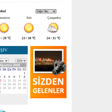
VA DURUMU
nbul
azartesi
Salı
Çarşamba
 / 29
°C
23 / 30
°C
24 / 31
°C
ŞİV