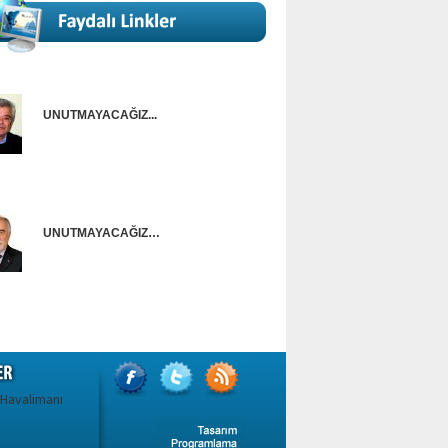
UNUTMAYACAĞIZ...
Onur Güntürkün
UNUTMAYACAĞIZ…
Ünal Başusta
 Havalimanı