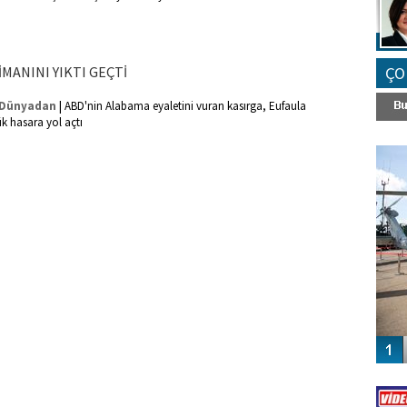
MANINI YIKTI GEÇTİ
ÇO
|
Dünyadan
ABD'nin Alabama eyaletini vuran kasırga, Eufaula
 hasara yol açtı
FO
SİNG
Vİ
ENGEL