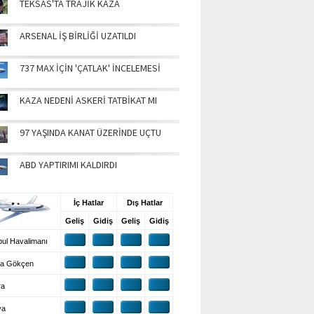
TEKSAS'TA TRAJİK KAZA
ARSENAL İŞ BİRLİĞİ UZATILDI
737 MAX İÇİN 'ÇATLAK' İNCELEMESİ
KAZA NEDENİ ASKERİ TATBİKAT MI
97 YAŞINDA KANAT ÜZERİNDE UÇTU
ABD YAPTIRIMI KALDIRDI
UŞ BİLGİLERİ
İç Hatlar
Dış Hatlar
Geliş
Gidiş
Geliş
Gidiş
ul Havalimanı
a Gökçen
ra
ya