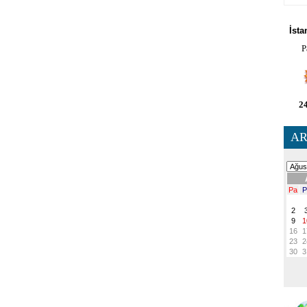
HA
İsta
P
24
AR