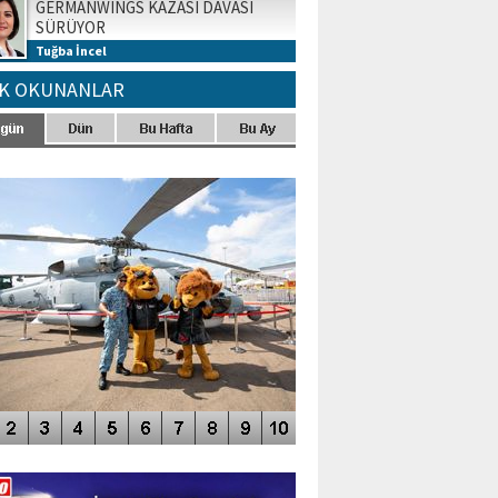
GERMANWINGS KAZASI DAVASI
SÜRÜYOR
Tuğba İncel
K OKUNANLAR
TO GALERİ
APUR AIRSHOW-2020
DEO GALERİ
LERİN AŞILDIĞI HAVALİMANI