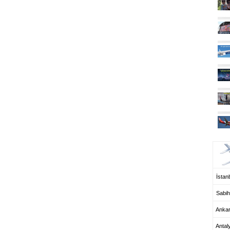
UÇ
İstanb
Sabih
Anka
Antal