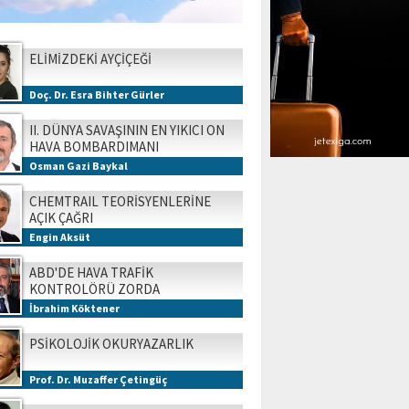
ELİMİZDEKİ AYÇİÇEĞİ
Doç. Dr. Esra Bihter Gürler
II. DÜNYA SAVAŞININ EN YIKICI ON
HAVA BOMBARDIMANI
Osman Gazi Baykal
CHEMTRAIL TEORİSYENLERİNE
AÇIK ÇAĞRI
Engin Aksüt
ABD'DE HAVA TRAFİK
KONTROLÖRÜ ZORDA
İbrahim Köktener
PSİKOLOJİK OKURYAZARLIK
Prof. Dr. Muzaffer Çetingüç