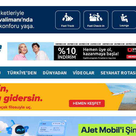
J
TÜRKİYE'DEN
DÜNYADAN
VİDEOLAR
SEYAHAT ROTAS