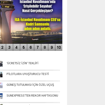
NÜN MANŞETLERİ
‘ÜCRETSİZ İZİN' TEKLİFİ
PİLOTLARA UYUŞTURUCU TESTİ
GÜNEŞ TUTULMASI İÇİN ÖZEL UÇUŞ
SUNEXPRESS'TEN REKOR HAFTASONU