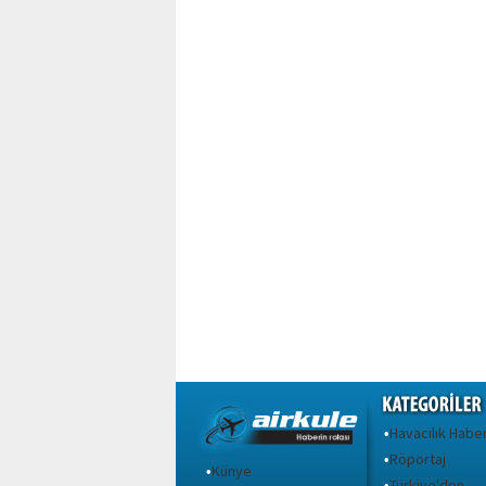
Havacılık Haber
•
Röportaj
•
Künye
•
Türkiye'den
•