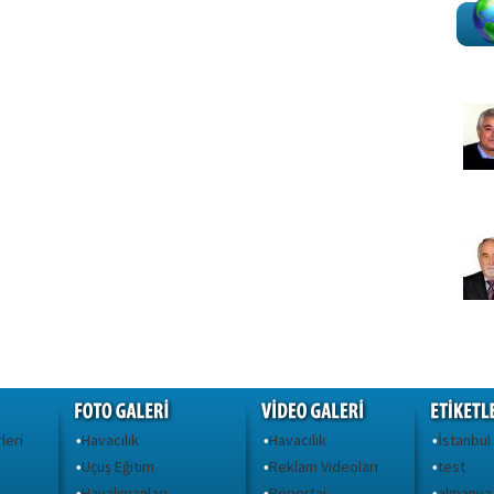
leri
Havacılık
Havacılık
İstanbul
•
•
•
Uçuş Eğitim
Reklam Videoları
test
•
•
•
Havalimanları
Röportaj
almanya
•
•
•