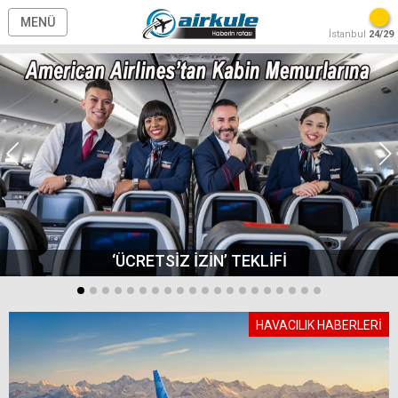
MENÜ
İstanbul
24/29
‘ÜCRETSİZ İZİN’ TEKLİFİ
HAVACILIK HABERLERİ