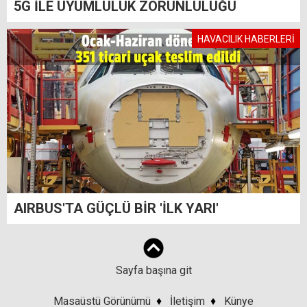
5G İLE UYUMLULUK ZORUNLULUĞU
HAVACILIK HABERLERİ
AIRBUS'TA GÜÇLÜ BİR 'İLK YARI'
Sayfa başına git
Masaüstü Görünümü
♦
İletişim
♦
Künye