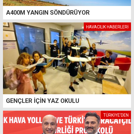
A400M YANGIN SÖNDÜRÜYOR
HAVACILIK HABERLERİ
GENÇLER İÇİN YAZ OKULU
TÜRKİYE'DEN