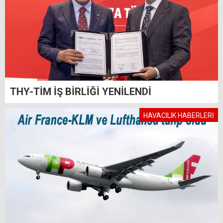
THY-TİM İŞ BİRLİĞİ YENİLENDİ
HAVACILIK HABERLERİ