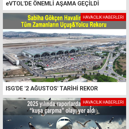
eVTOL'DE ÖNEMLİ AŞAMA GEÇİLDİ
HAVACILIK HABERLERİ
ISG'DE '2 AĞUSTOS' TARİHİ REKOR
HAVACILIK HABERLERİ