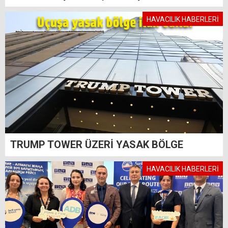
HAVACILIK HABERLERİ
TRUMP TOWER ÜZERİ YASAK BÖLGE
HAVACILIK HABERLERİ