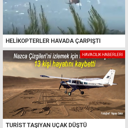
HELİKOPTERLER HAVADA ÇARPIŞTI
HAVACILIK HABERLERİ
TURİST TAŞIYAN UÇAK DÜŞTÜ