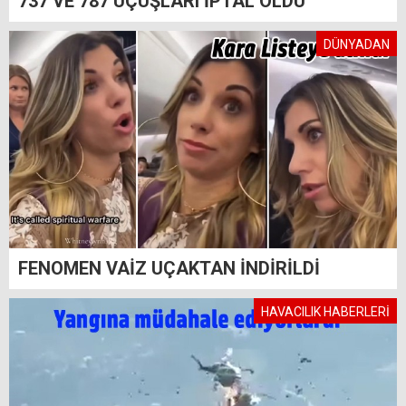
737 VE 787 UÇUŞLARI İPTAL OLDU
DÜNYADAN
FENOMEN VAİZ UÇAKTAN İNDİRİLDİ
HAVACILIK HABERLERİ