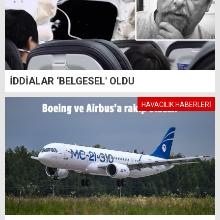
İDDİALAR ‘BELGESEL' OLDU
HAVACILIK HABERLERİ