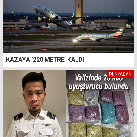
KAZAYA ‘220 METRE' KALDI
DÜNYADAN