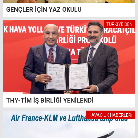
GENÇLER İÇİN YAZ OKULU
TÜRKİYE'DEN
THY-TİM İŞ BİRLİĞİ YENİLENDİ
HAVACILIK HABERLERİ