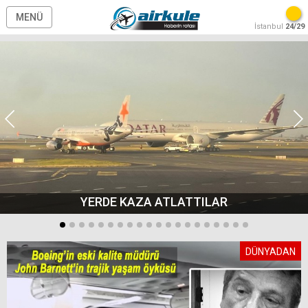
MENÜ
İstanbul
24/29
YERDE KAZA ATLATTILAR
DÜNYADAN