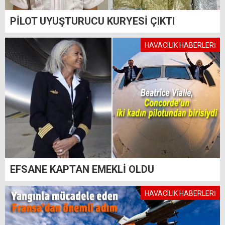
PİLOT UYUŞTURUCU KURYESİ ÇIKTI
HAVACILIK HABERLERİ
EFSANE KAPTAN EMEKLİ OLDU
HAVACILIK HABERLERİ