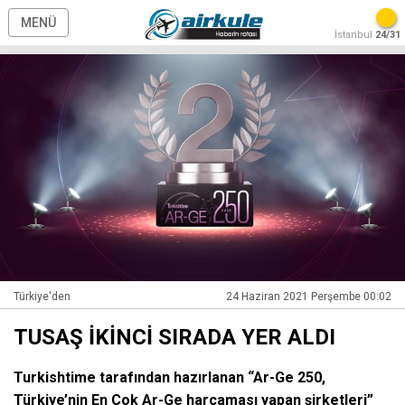
MENÜ
İstanbul
24/31
Türkiye'den
24 Haziran 2021 Perşembe 00:02
TUSAŞ İKİNCİ SIRADA YER ALDI
Turkishtime tarafından hazırlanan “Ar-Ge 250,
Türkiye’nin En Çok Ar-Ge harcaması yapan şirketleri”