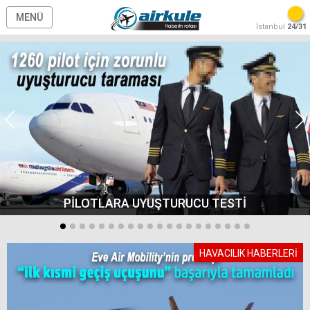
MENÜ
İstanbul
24/31
PİLOTLARA UYUŞTURUCU TESTİ
HAVACILIK HABERLERİ