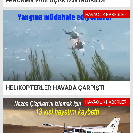
FENOMEN VAİZ UÇAKTAN İNDİRİLDİ
HAVACILIK HABERLERİ
HELİKOPTERLER HAVADA ÇARPIŞTI
HAVACILIK HABERLERİ