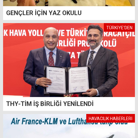
GENÇLER İÇİN YAZ OKULU
TÜRKİYE'DEN
THY-TİM İŞ BİRLİĞİ YENİLENDİ
HAVACILIK HABERLERİ