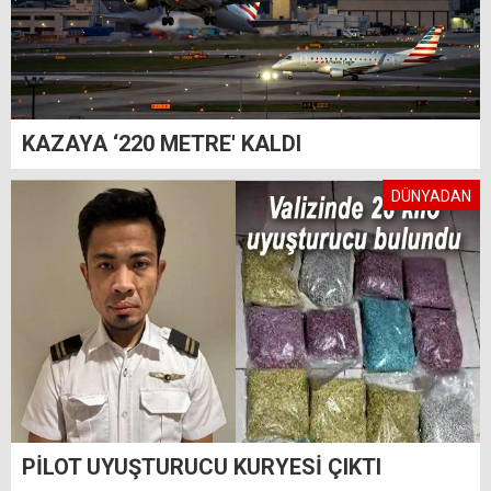
KAZAYA ‘220 METRE' KALDI
DÜNYADAN
PİLOT UYUŞTURUCU KURYESİ ÇIKTI