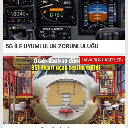
5G İLE UYUMLULUK ZORUNLULUĞU
HAVACILIK HABERLERİ