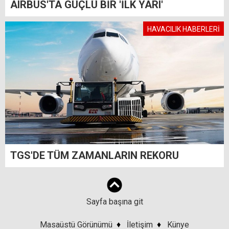
AIRBUS'TA GÜÇLÜ BİR 'İLK YARI'
HAVACILIK HABERLERİ
TGS'DE TÜM ZAMANLARIN REKORU
Sayfa başına git
Masaüstü Görünümü
♦
İletişim
♦
Künye