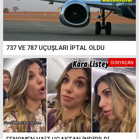
737 VE 787 UÇUŞLARI İPTAL OLDU
DÜNYADAN