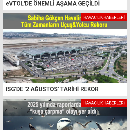
eVTOL'DE ÖNEMLİ AŞAMA GEÇİLDİ
HAVACILIK HABERLERİ
ISG'DE '2 AĞUSTOS' TARİHİ REKOR
HAVACILIK HABERLERİ