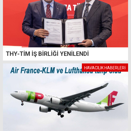
THY-TİM İŞ BİRLİĞİ YENİLENDİ
HAVACILIK HABERLERİ