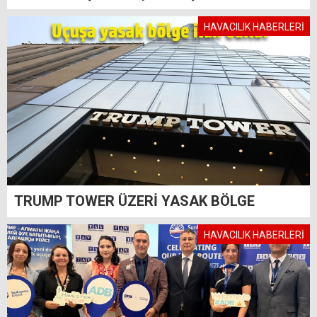
HAVACILIK HABERLERİ
TRUMP TOWER ÜZERİ YASAK BÖLGE
HAVACILIK HABERLERİ