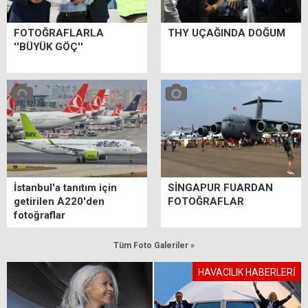
FOTOĞRAFLARLA
THY UÇAĞINDA DOĞUM
''BÜYÜK GÖÇ''
İstanbul'a tanıtım için
SİNGAPUR FUARDAN
getirilen A220'den
FOTOĞRAFLAR
fotoğraflar
Tüm Foto Galeriler »
HAVACILIK HABERLERİ