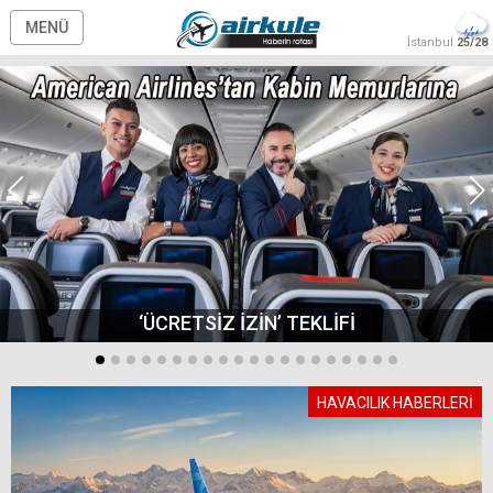
MENÜ
İstanbul
25/28
‘ÜCRETSİZ İZİN’ TEKLİFİ
HAVACILIK HABERLERİ