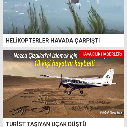
HELİKOPTERLER HAVADA ÇARPIŞTI
HAVACILIK HABERLERİ
TURİST TAŞIYAN UÇAK DÜŞTÜ