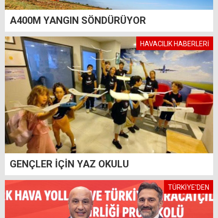
A400M YANGIN SÖNDÜRÜYOR
HAVACILIK HABERLERİ
GENÇLER İÇİN YAZ OKULU
TÜRKİYE'DEN