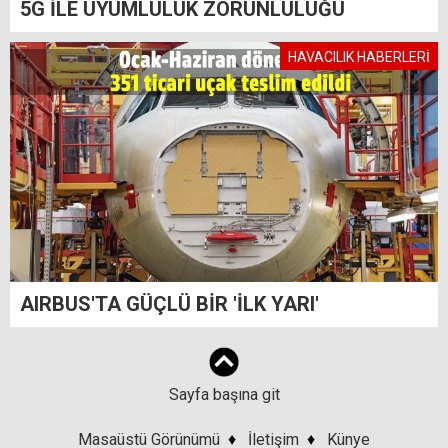
5G İLE UYUMLULUK ZORUNLULUĞU
HAVACILIK HABERLERİ
AIRBUS'TA GÜÇLÜ BİR 'İLK YARI'
Sayfa başına git
Masaüstü Görünümü
♦
İletişim
♦
Künye