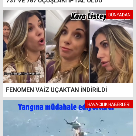
737 VE 787 UÇUŞLARI İPTAL OLDU
DÜNYADAN
FENOMEN VAİZ UÇAKTAN İNDİRİLDİ
HAVACILIK HABERLERİ