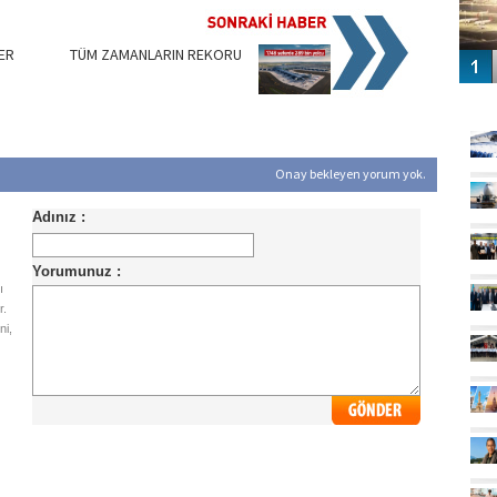
ER
TÜM ZAMANLARIN REKORU
GÜ
Onay bekleyen yorum yok.
ı
r.
ni,