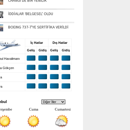
CHANGİ'DE BİR YENİLİK
İDDİALAR ‘BELGESEL' OLDU
BOEING 737-7'YE SERTİFİKA VERİLDİ
UŞ BİLGİLERİ
İç Hatlar
Dış Hatlar
Geliş
Gidiş
Geliş
Gidiş
ul Havalimanı
a Gökçen
ra
ya
VA DURUMU
nbul
erşembe
Cuma
Cumartesi