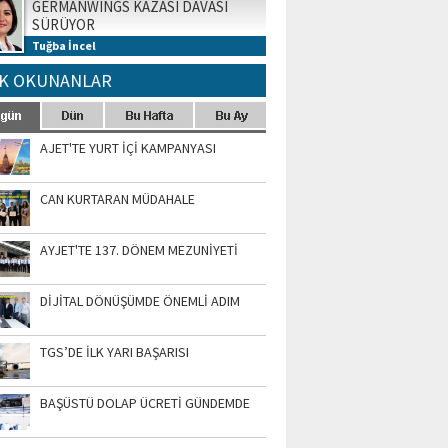
GERMANWINGS KAZASI DAVASI
SÜRÜYOR
Tuğba İncel
K OKUNANLAR
AJET'TE YURT İÇİ KAMPANYASI
CAN KURTARAN MÜDAHALE
AYJET'TE 137. DÖNEM MEZUNİYETİ
DİJİTAL DÖNÜŞÜMDE ÖNEMLİ ADIM
TGS’DE İLK YARI BAŞARISI
BAŞÜSTÜ DOLAP ÜCRETİ GÜNDEMDE