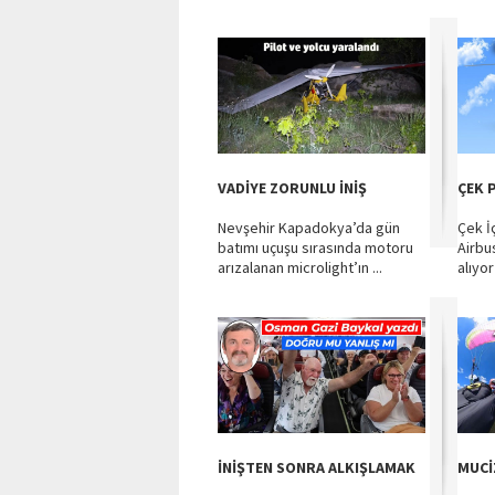
VADİYE ZORUNLU İNİŞ
ÇEK 
Nevşehir Kapadokya’da gün
Çek İç
batımı uçuşu sırasında motoru
Airbu
arızalanan microlight’ın ...
alıyor
İNİŞTEN SONRA ALKIŞLAMAK
MUCİ