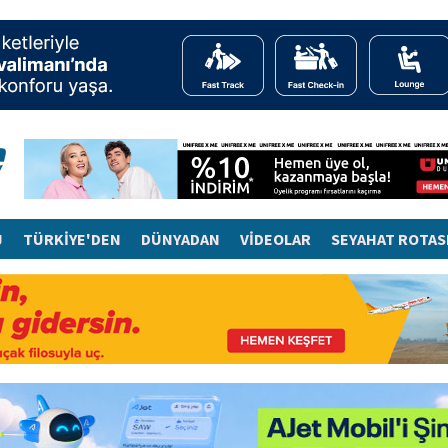
J
TÜRKİYE'DEN
DÜNYADAN
VİDEOLAR
SEYAHAT ROTAS