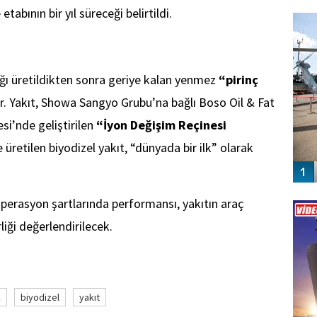
FO
tabının bir yıl süreceği belirtildi.
SİNG
yağı üretildikten sonra geriye kalan yenmez
“pirinç
or. Yakıt, Showa Sangyo Grubu’na bağlı Boso Oil & Fat
si’nde geliştirilen
“İyon Değişim Reçinesi
 üretilen biyodizel yakıt, “dünyada bir ilk” olarak
Vİ
erasyon şartlarında performansı, yakıtın araç
ENGEL
liği değerlendirilecek.
k
biyodizel
yakıt