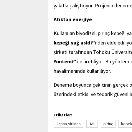
yakıtla çalıştırıyor. Projenin deneme e
Atıktan enerjiye
Kullanılan biyodizel, pirinç kepeği 
kepeği yağ asidi”
nden elde ediliy
şirketi tarafından Tohoku Üniversite
Yöntemi”
ile üretiliyor. Bu yöntemle
havalimanında kullanılıyor.
Deneme boyunca çekicinin gerçek op
üzerindeki etkisi ve tedarik güvenilir
Etiketler:
Japan Airlines
JAL
pirinç
kepe