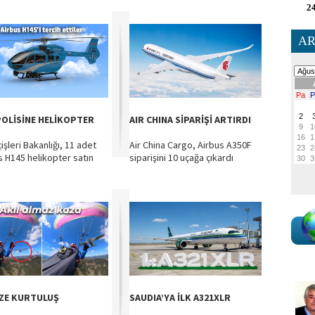
24
AR
POLİSİNE HELİKOPTER
AIR CHINA SİPARİŞİ ARTIRDI
işleri Bakanlığı, 11 adet
Air China Cargo, Airbus A350F
s H145 helikopter satın
siparişini 10 uçağa çıkardı
ZE KURTULUŞ
SAUDIA’YA İLK A321XLR