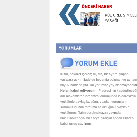
KÜLTÜREL SİMGEL
YASAĞI
YORUMLAR
Küfür, hakaret içeren; dil, din, ırk ayrımı yapan;
yasalara aykırı ifade ve beyanda bulunan ve tamam
büyük harflerle yazılan yorumlar yayınlanmayacaktı
Neleri kabul ediyorum:
IP adresimin kaydedileceği
adli makamlarca istenmesi durumunda ip adresimin
yetkililerle paylaşılacağını, yazılan yorumların
sorumluluğunun tarafıma ait olduğunu, yazımın,
yetkililerce, fikrim sorulmaksızın yayından
kaldırılabileceğini bu siteye girdiğim andan itibaren
kabul etmiş sayılırım.