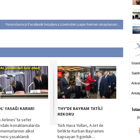
Yorumlarınızı Facebook hesabınız üzerinden yapın hemen onaylansın...
UÇ
İstanb
Sabih
Anka
Antal
HA
OL’ YASAĞI KARARI
THY'DE BAYRAM TATİLİ
İsta
REKORU
P
 Airlines’ta sefer
ındaki konaklamalarda
Türk Hava Yolları, AJet ile
 memurlarının alkol
birlikte Kurban Bayramını
mesi yasaklandı
kapsayan 9 günlük ...