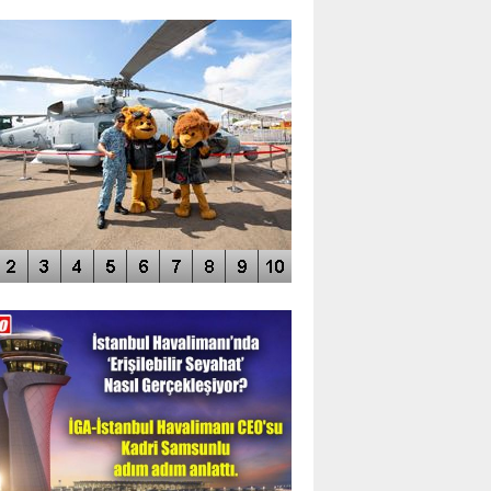
TO GALERİ
APUR AIRSHOW-2020
DEO GALERİ
LERİN AŞILDIĞI HAVALİMANI