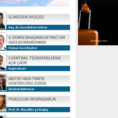
ELİMİZDEKİ AYÇİÇEĞİ
Doç. Dr. Esra Bihter Gürler
II. DÜNYA SAVAŞININ EN YIKICI ON
HAVA BOMBARDIMANI
Osman Gazi Baykal
CHEMTRAIL TEORİSYENLERİNE
AÇIK ÇAĞRI
Engin Aksüt
ABD'DE HAVA TRAFİK
KONTROLÖRÜ ZORDA
İbrahim Köktener
PSİKOLOJİK OKURYAZARLIK
Prof. Dr. Muzaffer Çetingüç