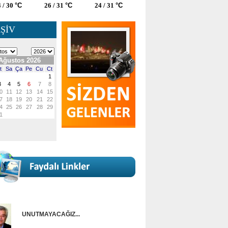
 / 30
°C
26 / 31
°C
24 / 31
°C
ŞİV
UNUTMAYACAĞIZ...