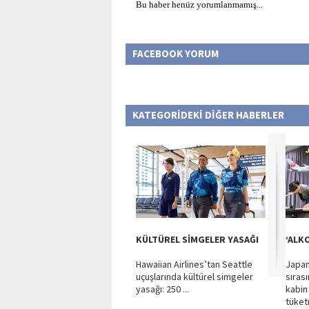
Bu haber henüz yorumlanmamış...
FACEBOOK YORUM
KATEGORİDEKİ DİĞER HABERLER
KÜLTÜREL SİMGELER YASAĞI
‘ALK
Hawaiian Airlines’tan Seattle
Japan
uçuşlarında kültürel simgeler
sıras
yasağı: 250 ...
kabin
tüket