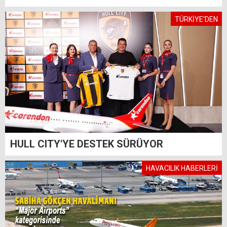
TÜRKİYE'DEN
HULL CITY'YE DESTEK SÜRÜYOR
HAVACILIK HABERLERİ