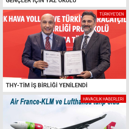
GENÇLER İÇİN YAZ OKULU
TÜRKİYE'DEN
THY-TİM İŞ BİRLİĞİ YENİLENDİ
HAVACILIK HABERLERİ