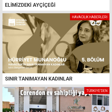
ELİMİZDEKİ AYÇİÇEĞİ
HAVACILIK HABERLERİ
SINIR TANIMAYAN KADINLAR
TÜRKİYE'DEN