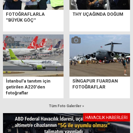
FOTOĞRAFLARLA
THY UÇAĞINDA DOĞUM
''BÜYÜK GÖÇ''
İstanbul'a tanıtım için
SİNGAPUR FUARDAN
getirilen A220'den
FOTOĞRAFLAR
fotoğraflar
Tüm Foto Galeriler »
HAVACILIK HABERLERİ