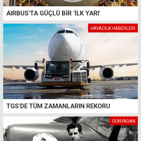
AIRBUS'TA GÜÇLÜ BİR 'İLK YARI'
HAVACILIK HABERLERİ
TGS'DE TÜM ZAMANLARIN REKORU
DÜNYADAN