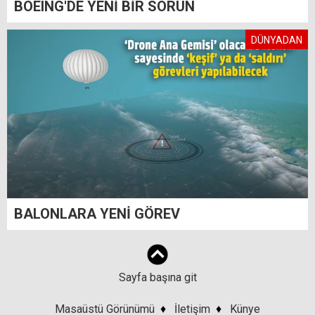
BOEING'DE YENİ BİR SORUN
DÜNYADAN
BALONLARA YENİ GÖREV
Sayfa başına git
Masaüstü Görünümü
♦
İletişim
♦
Künye