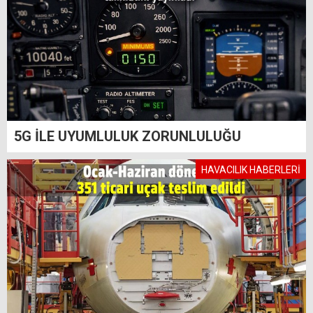
5G İLE UYUMLULUK ZORUNLULUĞU
HAVACILIK HABERLERİ