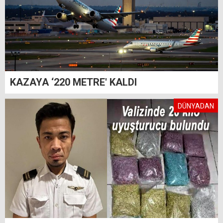
KAZAYA ‘220 METRE' KALDI
DÜNYADAN