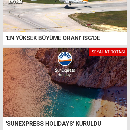
'EN YÜKSEK BÜYÜME ORANI' ISG'DE
SEYAHAT ROTASI
'SUNEXPRESS HOLIDAYS' KURULDU