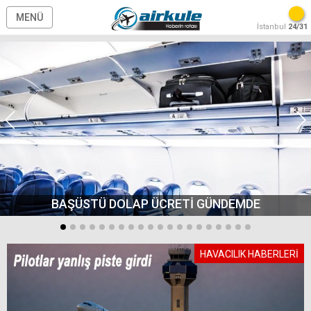
MENÜ
İstanbul
24/31
BAŞÜSTÜ DOLAP ÜCRETİ GÜNDEMDE
HAVACILIK HABERLERİ