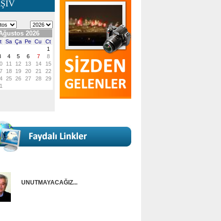
ŞİV
UNUTMAYACAĞIZ...
Onur Güntürkün