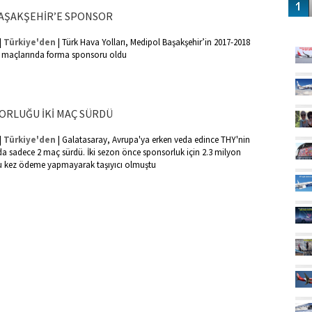
AŞAKŞEHİR’E SPONSOR
GÜ
|
|
Türkiye'den
Türk Hava Yolları, Medipol Başakşehir’in 2017-2018
 maçlarında forma sponsoru oldu
ORLUĞU İKİ MAÇ SÜRDÜ
|
|
Türkiye'den
Galatasaray, Avrupa'ya erken veda edince THY'nin
a sadece 2 maç sürdü. İki sezon önce sponsorluk için 2.3 milyon
u kez ödeme yapmayarak taşıyıcı olmuştu