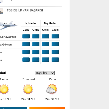
TGS'DE İLK YARI BAŞARISI
UŞ BİLGİLERİ
İç Hatlar
Dış Hatlar
Geliş
Gidiş
Geliş
Gidiş
ul Havalimanı
a Gökçen
ra
ya
VA DURUMU
nbul
Cuma
Cumartesi
Pazar
 / 30
°C
24 / 31
°C
24 / 30
°C