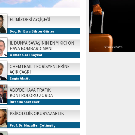
ELİMİZDEKİ AYÇİÇEĞİ
Doç. Dr. Esra Bihter Gürler
II. DÜNYA SAVAŞININ EN YIKICI ON
HAVA BOMBARDIMANI
Osman Gazi Baykal
CHEMTRAIL TEORİSYENLERİNE
AÇIK ÇAĞRI
Engin Aksüt
ABD'DE HAVA TRAFİK
KONTROLÖRÜ ZORDA
İbrahim Köktener
PSİKOLOJİK OKURYAZARLIK
Prof. Dr. Muzaffer Çetingüç