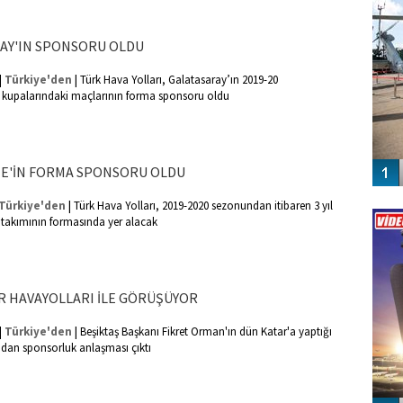
AY'IN SPONSORU OLDU
|
|
Türkiye'den
Türk Hava Yolları, Galatasaray’ın 2019-20
kupalarındaki maçlarının forma sponsoru oldu
TE'İN FORMA SPONSORU OLDU
Vİ
|
Türkiye'den
Türk Hava Yolları, 2019-2020 sezonundan itibaren 3 yıl
ENGEL
 takımının formasında yer alacak
R HAVAYOLLARI İLE GÖRÜŞÜYOR
|
|
Türkiye'den
Beşiktaş Başkanı Fikret Orman'ın dün Katar'a yaptığı
ından sponsorluk anlaşması çıktı