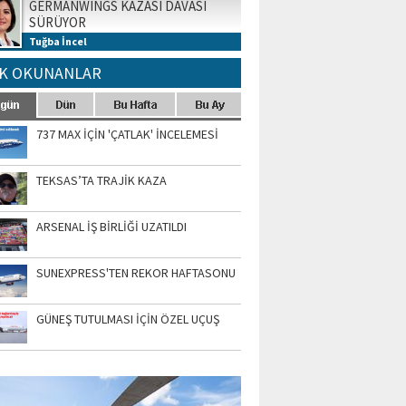
GERMANWINGS KAZASI DAVASI
SÜRÜYOR
Tuğba İncel
K OKUNANLAR
737 MAX İÇİN 'ÇATLAK' İNCELEMESİ
TEKSAS’TA TRAJİK KAZA
ARSENAL İŞ BİRLİĞİ UZATILDI
SUNEXPRESS'TEN REKOR HAFTASONU
GÜNEŞ TUTULMASI İÇİN ÖZEL UÇUŞ
TO GALERİ
APUR AIRSHOW-2020