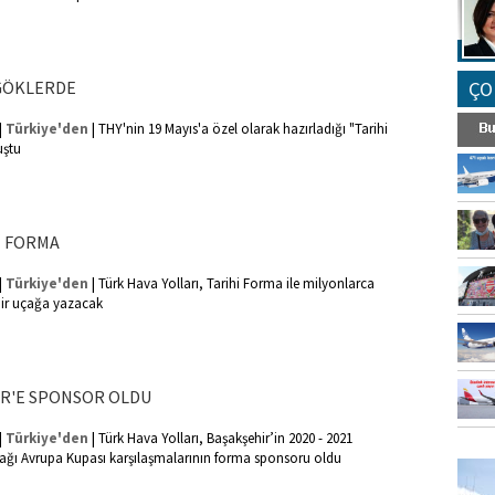
 GÖKLERDE
ÇO
|
|
Türkiye'den
THY'nin 19 Mayıs'a özel olarak hazırladığı "Tarihi
uştu
İ FORMA
|
|
Türkiye'den
Türk Hava Yolları, Tarihi Forma ile milyonlarca
 bir uçağa yazacak
İR'E SPONSOR OLDU
|
|
Türkiye'den
Türk Hava Yolları, Başakşehir’in 2020 - 2021
FO
ı Avrupa Kupası karşılaşmalarının forma sponsoru oldu
SİNG