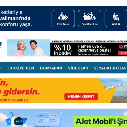
J
TÜRKİYE'DEN
DÜNYADAN
VİDEOLAR
SEYAHAT ROTAS