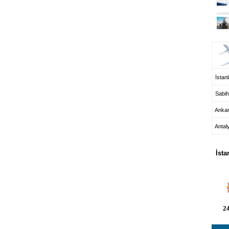
UÇ
İstanb
Sabih
Anka
Antal
HA
İsta
24