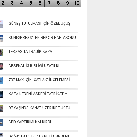
NÜN MANŞETLERİ
GÜNEŞ TUTULMASI İÇİN ÖZEL UÇUŞ
SUNEXPRESS'TEN REKOR HAFTASONU
TEKSAS'TA TRAJİK KAZA
ARSENAL İŞ BİRLİĞİ UZATILDI
737 MAX İÇİN 'ÇATLAK' İNCELEMESİ
KAZA NEDENİ ASKERİ TATBİKAT MI
97 YAŞINDA KANAT ÜZERİNDE UÇTU
ABD YAPTIRIMI KALDIRDI
BAŞÜSTÜ DOLAP ÜCRETİ GÜNDEMDE