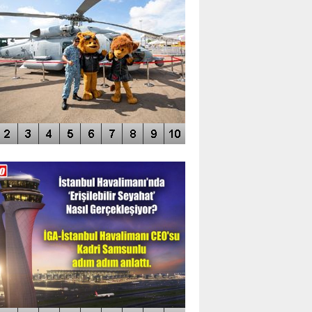
DEO GALERİ
LERİN AŞILDIĞI HAVALİMANI