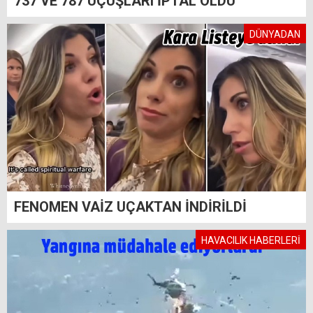
737 VE 787 UÇUŞLARI İPTAL OLDU
DÜNYADAN
FENOMEN VAİZ UÇAKTAN İNDİRİLDİ
HAVACILIK HABERLERİ