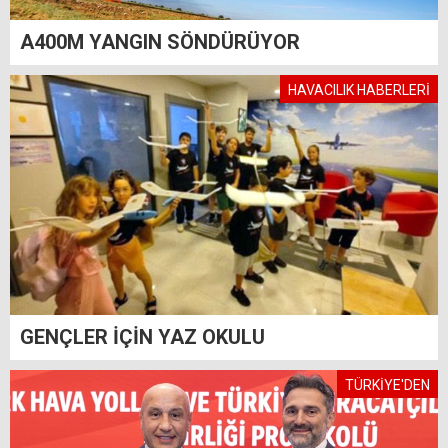
A400M YANGIN SÖNDÜRÜYOR
HAVACILIK HABERLERİ
GENÇLER İÇİN YAZ OKULU
TÜRKİYE'DEN