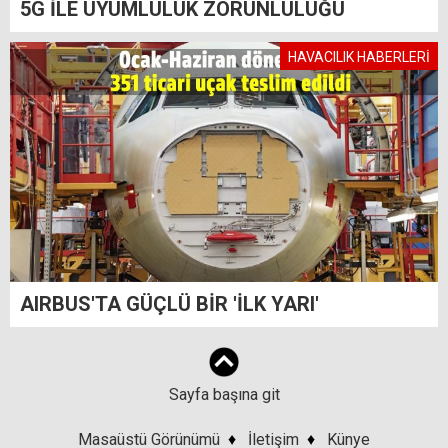
5G İLE UYUMLULUK ZORUNLULUĞU
HAVACILIK HABERLERİ
AIRBUS'TA GÜÇLÜ BİR 'İLK YARI'
Sayfa başına git
Masaüstü Görünümü
♦
İletişim
♦
Künye