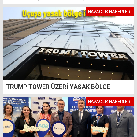
HAVACILIK HABERLERİ
TRUMP TOWER ÜZERİ YASAK BÖLGE
HAVACILIK HABERLERİ