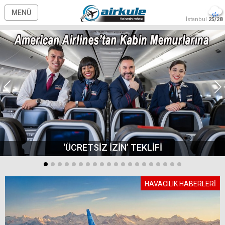
MENÜ
İstanbul
25/28
‘ÜCRETSİZ İZİN’ TEKLİFİ
HAVACILIK HABERLERİ