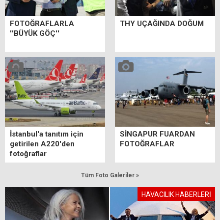
FOTOĞRAFLARLA
THY UÇAĞINDA DOĞUM
''BÜYÜK GÖÇ''
İstanbul'a tanıtım için
SİNGAPUR FUARDAN
getirilen A220'den
FOTOĞRAFLAR
fotoğraflar
Tüm Foto Galeriler »
HAVACILIK HABERLERİ