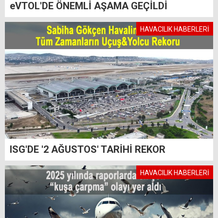
eVTOL'DE ÖNEMLİ AŞAMA GEÇİLDİ
HAVACILIK HABERLERİ
ISG'DE '2 AĞUSTOS' TARİHİ REKOR
HAVACILIK HABERLERİ