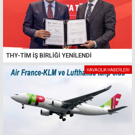
THY-TİM İŞ BİRLİĞİ YENİLENDİ
HAVACILIK HABERLERİ