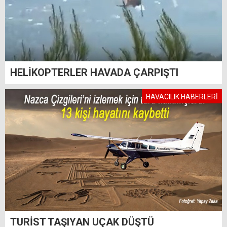
HELİKOPTERLER HAVADA ÇARPIŞTI
HAVACILIK HABERLERİ
TURİST TAŞIYAN UÇAK DÜŞTÜ