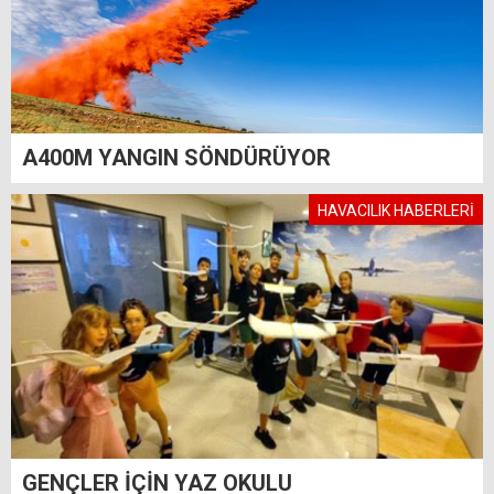
A400M YANGIN SÖNDÜRÜYOR
HAVACILIK HABERLERİ
GENÇLER İÇİN YAZ OKULU