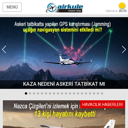
MENÜ
İstanbul
25/33
KAZA NEDENİ ASKERİ TATBİKAT MI
HAVACILIK HABERLERİ