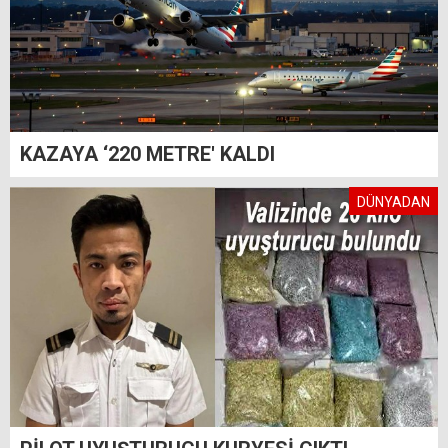
KAZAYA ‘220 METRE' KALDI
DÜNYADAN