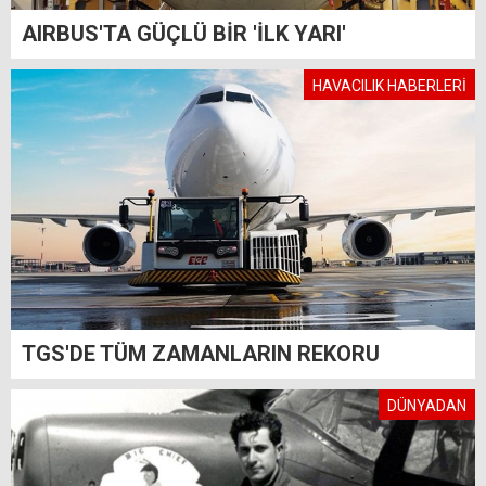
AIRBUS'TA GÜÇLÜ BİR 'İLK YARI'
HAVACILIK HABERLERİ
TGS'DE TÜM ZAMANLARIN REKORU
DÜNYADAN