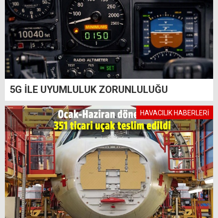
5G İLE UYUMLULUK ZORUNLULUĞU
HAVACILIK HABERLERİ