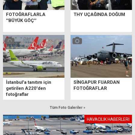
FOTOĞRAFLARLA
THY UÇAĞINDA DOĞUM
''BÜYÜK GÖÇ''
İstanbul'a tanıtım için
SİNGAPUR FUARDAN
getirilen A220'den
FOTOĞRAFLAR
fotoğraflar
Tüm Foto Galeriler »
HAVACILIK HABERLERİ