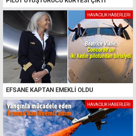
PİLOT UYUŞTURUCU KURYESİ ÇIKTI
HAVACILIK HABERLERİ
EFSANE KAPTAN EMEKLİ OLDU
HAVACILIK HABERLERİ