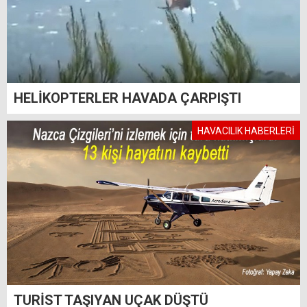
HELİKOPTERLER HAVADA ÇARPIŞTI
HAVACILIK HABERLERİ
TURİST TAŞIYAN UÇAK DÜŞTÜ