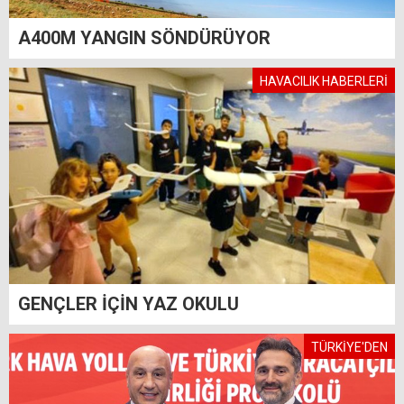
A400M YANGIN SÖNDÜRÜYOR
HAVACILIK HABERLERİ
GENÇLER İÇİN YAZ OKULU
TÜRKİYE'DEN