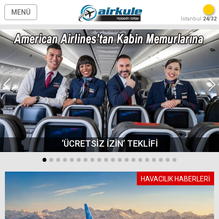
MENÜ
İstanbul
24/32
‘ÜCRETSİZ İZİN’ TEKLİFİ
HAVACILIK HABERLERİ