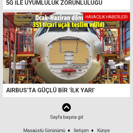
5G İLE UYUMLULUK ZORUNLULUĞU
HAVACILIK HABERLERİ
AIRBUS'TA GÜÇLÜ BİR 'İLK YARI'
Sayfa başına git
Masaüstü Görünümü
♦
İletişim
♦
Künye