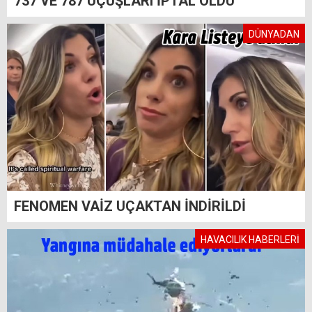
737 VE 787 UÇUŞLARI İPTAL OLDU
DÜNYADAN
FENOMEN VAİZ UÇAKTAN İNDİRİLDİ
HAVACILIK HABERLERİ