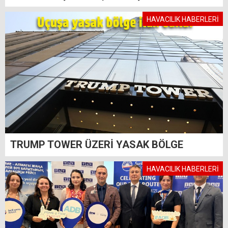
HAVACILIK HABERLERİ
TRUMP TOWER ÜZERİ YASAK BÖLGE
HAVACILIK HABERLERİ