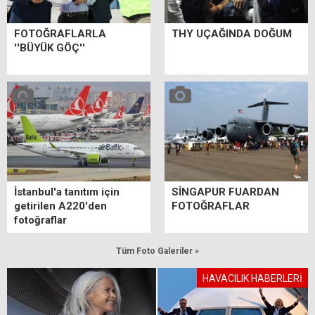
FOTOĞRAFLARLA
THY UÇAĞINDA DOĞUM
''BÜYÜK GÖÇ''
İstanbul'a tanıtım için
SİNGAPUR FUARDAN
getirilen A220'den
FOTOĞRAFLAR
fotoğraflar
Tüm Foto Galeriler »
HAVACILIK HABERLERİ