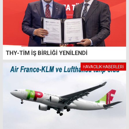
THY-TİM İŞ BİRLİĞİ YENİLENDİ
HAVACILIK HABERLERİ