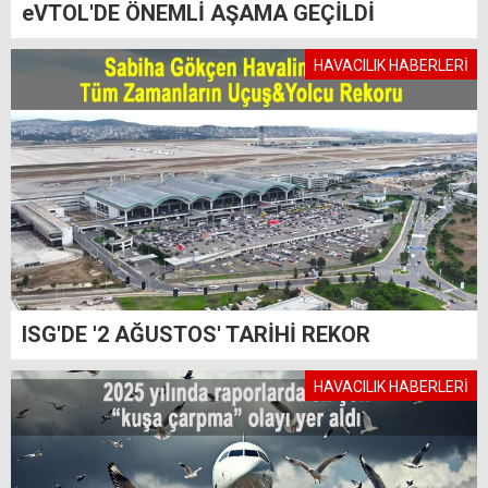
eVTOL'DE ÖNEMLİ AŞAMA GEÇİLDİ
HAVACILIK HABERLERİ
ISG'DE '2 AĞUSTOS' TARİHİ REKOR
HAVACILIK HABERLERİ