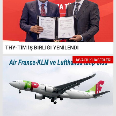
THY-TİM İŞ BİRLİĞİ YENİLENDİ
HAVACILIK HABERLERİ