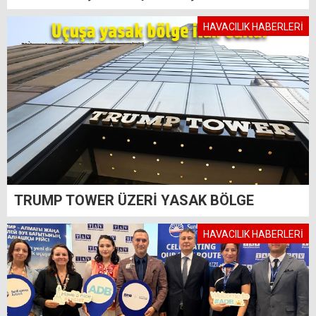
HAVACILIK HABERLERİ
TRUMP TOWER ÜZERİ YASAK BÖLGE
HAVACILIK HABERLERİ