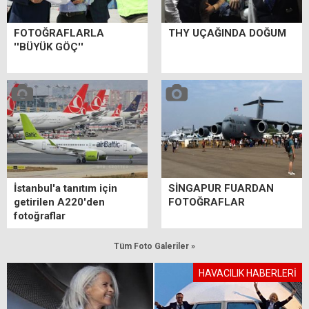
FOTOĞRAFLARLA
THY UÇAĞINDA DOĞUM
''BÜYÜK GÖÇ''
İstanbul'a tanıtım için
SİNGAPUR FUARDAN
getirilen A220'den
FOTOĞRAFLAR
fotoğraflar
Tüm Foto Galeriler »
HAVACILIK HABERLERİ