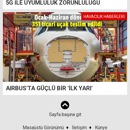
5G İLE UYUMLULUK ZORUNLULUĞU
HAVACILIK HABERLERİ
AIRBUS'TA GÜÇLÜ BİR 'İLK YARI'
Sayfa başına git
Masaüstü Görünümü
♦
İletişim
♦
Künye