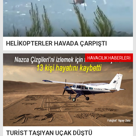
HELİKOPTERLER HAVADA ÇARPIŞTI
HAVACILIK HABERLERİ
TURİST TAŞIYAN UÇAK DÜŞTÜ