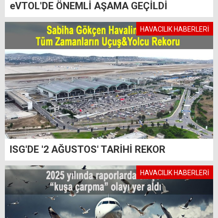
eVTOL'DE ÖNEMLİ AŞAMA GEÇİLDİ
HAVACILIK HABERLERİ
ISG'DE '2 AĞUSTOS' TARİHİ REKOR
HAVACILIK HABERLERİ