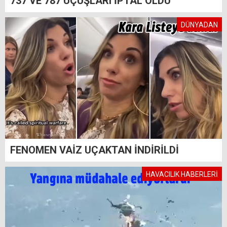
737 VE 787 UÇUŞLARI İPTAL OLDU
DÜNYADAN
FENOMEN VAİZ UÇAKTAN İNDİRİLDİ
HAVACILIK HABERLERİ