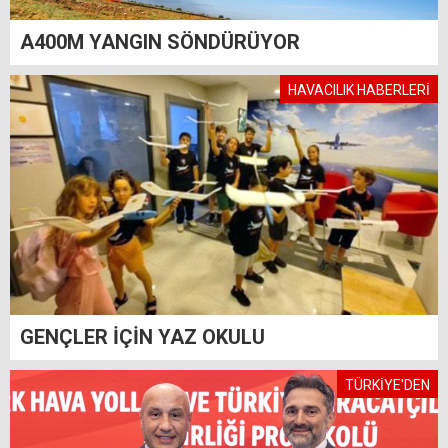
A400M YANGIN SÖNDÜRÜYOR
HAVACILIK HABERLERİ
GENÇLER İÇİN YAZ OKULU
TÜRKİYE'DEN