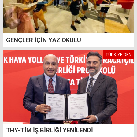
GENÇLER İÇİN YAZ OKULU
TÜRKİYE'DEN
THY-TİM İŞ BİRLİĞİ YENİLENDİ