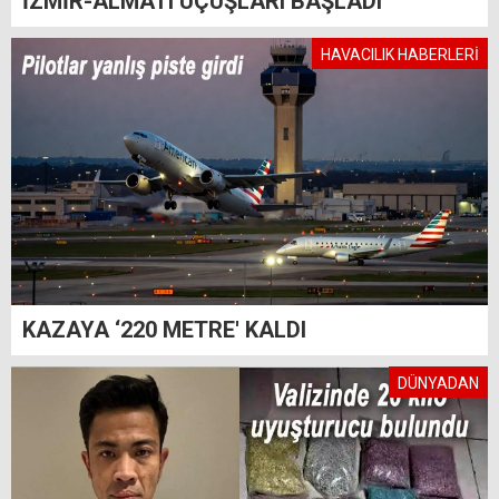
İZMİR-ALMATI UÇUŞLARI BAŞLADI
HAVACILIK HABERLERİ
KAZAYA ‘220 METRE' KALDI
DÜNYADAN