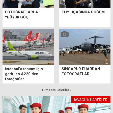
FOTOĞRAFLARLA
THY UÇAĞINDA DOĞUM
''BÜYÜK GÖÇ''
İstanbul'a tanıtım için
SİNGAPUR FUARDAN
getirilen A220'den
FOTOĞRAFLAR
fotoğraflar
Tüm Foto Galeriler »
HAVACILIK HABERLERİ