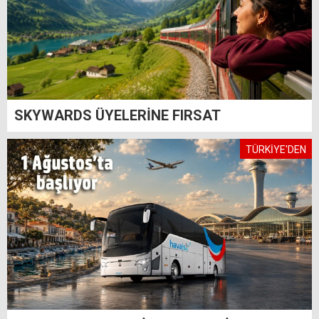
SKYWARDS ÜYELERİNE FIRSAT
TÜRKİYE'DEN